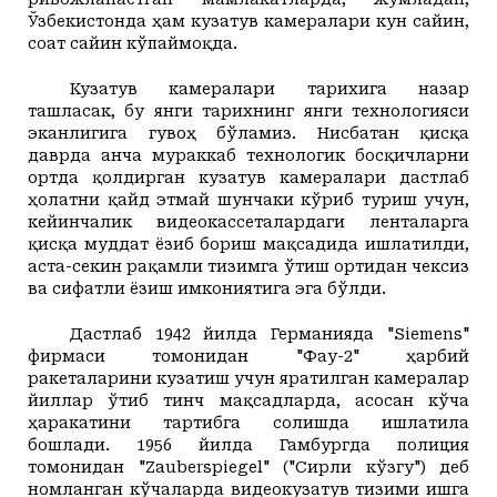
Ўзбекистонда ҳам кузатув камералари кун сайин,
соат сайин кўпаймоқда.
Кузатув камералари тарихига назар
ташласак, бу янги тарихнинг янги технологияси
эканлигига гувоҳ бўламиз. Нисбатан қисқа
даврда анча мураккаб технологик босқичларни
ортда қолдирган кузатув камералари дастлаб
ҳолатни қайд этмай шунчаки кўриб туриш учун,
кейинчалик видеокассеталардаги ленталарга
қисқа муддат ёзиб бориш мақсадида ишлатилди,
аста-секин рақамли тизимга ўтиш ортидан чексиз
ва сифатли ёзиш имкониятига эга бўлди.
Дастлаб 1942 йилда Германияда "Siemens"
фирмаси томонидан "Фау-2" ҳарбий
ракеталарини кузатиш учун яратилган камералар
йиллар ўтиб тинч мақсадларда, асосан кўча
ҳаракатини тартибга солишда ишлатила
бошлади. 1956 йилда Гамбургда полиция
томонидан "Zauberspiegel" ("Сирли кўзгу") деб
номланган кўчаларда видеокузатув тизими ишга