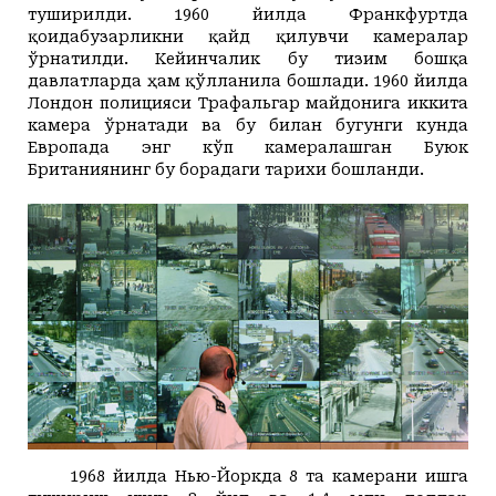
туширилди. 1960 йилда Франкфуртда
қоидабузарликни қайд қилувчи камералар
ўрнатилди. Кейинчалик бу тизим бошқа
давлатларда ҳам қўлланила бошлади. 1960 йилда
Лондон полицияси Трафальгар майдонига иккита
камера ўрнатади ва бу билан бугунги кунда
Европада энг кўп камералашган Буюк
Британиянинг бу борадаги тарихи бошланди.
1968 йилда Нью-Йоркда 8 та камерани ишга