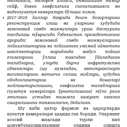
техникаси, телефон алоқаси, ёнмайдиган темир
сейф, ёнғин хавфсизлиги сигнализацияси ва
видеокузатув камералари бўлиши лозим.
2017-2019 йиллар даврида деҳқон бозорларини
реконструкция қилиш ва уларнинг ҳудудида
замонавий савдо мажмуалари қуриш дастурини
тасдиқлаш тўғрисида Ўзбекистон президентининг
қарорида: замонавий савдо мажмуаларини
лойиҳалаштириш ва лойиҳанинг умумий қийматини
шакллантириш жараёнида мақбул лойиҳа
ечимларини қўллаш юзасидан қўйиладиган
талабларга, уларда барча инфратузилма
объектлари (шу жумладан, автотранспорт
воситаларини вақтинча сақлаш жойлари, ҳудудни
ободонлаштириш ва бошқалар)
жойлаштирилишига, хавфсизлик талабларига
(кузатув камералари ўрнатилишига) тўлиқ риоя
этилиши устидан тизимли назорат амалга
оширилишини таъминласин, дейилган.
Шу каби қатор фармон ва қарорларда
кузатув камералари ҳақида гап боради. Уларнинг
асосий мақсади турли хил
қонунбузарликларнинг олдини олишга