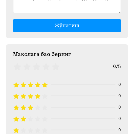
Жўнатиш
Mақолага баҳо беринг
0/5
0
0
0
0
0