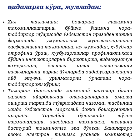
қоидаларга кўра, жумладан:
Халқ таълимини бошқариш тизимини
такомиллаштириш бўйича қўшимча чора-
тадбирлар тўғрисида Ўзбекистон президентининг
фармонида: умумтаълим муассасаларининг
хавфсизлигини таъминлаш, шу жумладан, ҳудудлар
атрофини ўраш, ҳуқуқбузарликлар профилактикаси
бўйича инспекторларни бириктириш, видеокузатув
камералари, ёнғинга қарши сигнализация
тизимларини, кириш йўлларида қоидабузарликларни
қайд этувчи қурилмаларни ўрнатиш чора-
тадбирларини кўриш;
Тижорат банкларида жисмоний шахслар билан
валюта айирбошлаш операцияларини амалга
ошириш тартиби тўғрисидаги низомни тасдиқлаш
ҳақида Ўзбекистон Марказий банки бошқарувининг
қарорида: Таркибий бўлинмада тўлов
терминаллари, ҳисоблаш техникаси, тегишли
дастурий таъминотга эга бўлган Банклараро
ягона электрон тизимга уланган компьютер