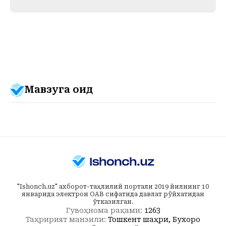
Мавзуга оид
"Ishonch.uz" ахборот-таҳлилий портали 2019 йилнинг 10
январида электрон ОАВ сифатида давлат рўйхатидан
ўтказилган.
Гувоҳнома рақами:
1263
Таҳририят манзили:
Тошкент шаҳри, Бухоро