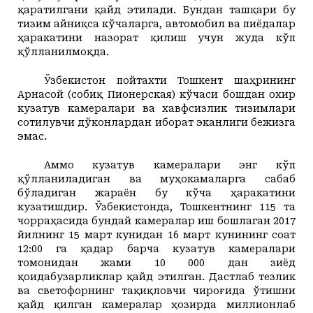
қаратилгани қайд этилади. Бундан ташқари бу
тизим айниқса кўчаларга, автомобил ва пиёдалар
ҳаракатини назорат қилиш учун жуда кўп
қўлланилмоқда.
Ўзбекистон пойтахти Тошкент шаҳрининг
Арнасой (собиқ Пионерская) кўчаси бошдан охир
кузатув камералари ва хавфсизлик тизимлари
сотилувчи дўконлардан иборат эканлиги бежизга
эмас.
Аммо кузатув камералари энг кўп
қўлланиладиган ва муҳокамаларга сабаб
бўладиган жараён бу кўча ҳаракатини
кузатишдир. Ўзбекистонда, Тошкентнинг 115 та
чорраҳасида бундай камералар иш бошлаган 2017
йилнинг 15 март кунидан 16 март кунининг соат
12:00 га қадар барча кузатув камералари
томонидан жами 10 000 дан зиёд
қоидабузарликлар қайд этилган. Дастлаб тезлик
ва светофорнинг тақиқловчи чироғида ўтишни
қайд қилган камералар ҳозирда миллионлаб