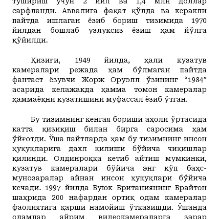
тушириш учун 2 йил ва 1,4 млн доллар
сарфланди. Аввалига фақат қўлда ва керакли
пайтда ишлаган ёзиб бориш тизимида 1970
йилдан бошлаб узлуксиз ёзиш ҳам йўлга
қўйилди.
Қизиғи, 1949 йилда, ҳали кузатув
камералари режада ҳам бўлмаган пайтда
фантаст ёзувчи Жорж Оруэлл ўзининг “1984”
асарида келажакда ҳамма томон камералар
ҳаммаёқни кузатишини муфассал ёзиб ўтган.
Бу тизимнинг кенгая бориши аҳоли ўртасида
катта қизиқиш билан бирга саросима ҳам
ўйғотди. Ўша пайтларда ҳам бу тизимнинг инсон
ҳуқуқларига дахл қилиши бўйича чиқишлар
қилинди. Олдинроққа кетиб айтиш мумкинки,
кузатув камералари бўйича энг кўп баҳс-
мунозаралар айнан инсон ҳуқуқлари бўйича
кечади. 1997 йилда Буюк Британиянинг Брайтон
шаҳрида 200 нафардан ортиқ одам камералар
фаолиятига қарши намойиш ўтказишди. Ўшанда
одамлар айрим видеокамераларга зарар