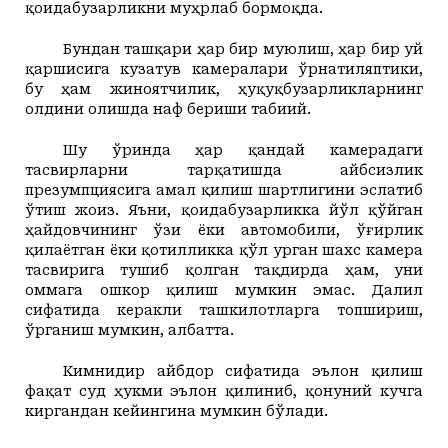
қоидабузарликни муҳрлаб бормоқда.
Бундан ташқари ҳар бир муюлиш, ҳар бир уй
қаршисига кузатув камералари ўрнатиляптики,
бу ҳам жиноятчилик, ҳуқуқбузарликларнинг
олдини олишда наф бериши табиий.
Шу ўринда ҳар қандай камерадаги
тасвирларни тарқатишда айбсизлик
презумпциясига амал қилиш шартлигини эслатиб
ўтиш жоиз. Яъни, қоидабузарликка йўл қўйган
ҳайдовчининг ўзи ёки автомобили, ўғирлик
қилаётган ёки қотилликка қўл урган шахс камера
тасвирига тушиб қолган тақдирда ҳам, уни
оммага ошкор қилиш мумкин эмас. Далил
сифатида керакли ташкилотларга топшириш,
ўрганиш мумкин, албатта.
Кимнидир айбдор сифатида эълон қилиш
фақат суд ҳукми эълон қилиниб, қонуний кучга
киргандан кейингина мумкин бўлади.