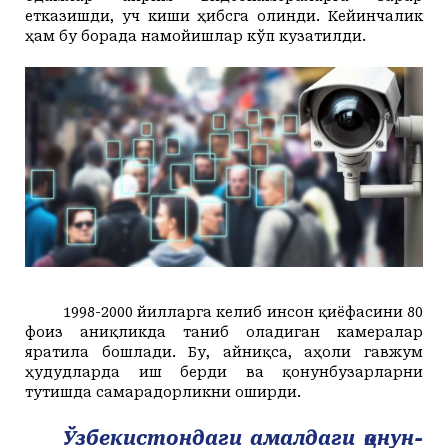
етказишди, уч киши ҳибсга олинди. Кейинчалик
ҳам бу борада намойишлар кўп кузатилди.
1998-2000 йилларга келиб инсон қиёфасини 80
фоиз аниқликда таниб оладиган камералар
яратила бошлади. Бу, айниқса, аҳоли гавжум
ҳудудларда иш берди ва қонунбузарларни
тутишда самарадорликни оширди.
Ўзбекистондаги амалдаги қонун-