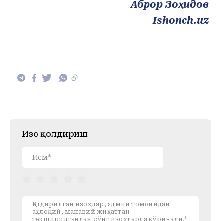
Аброр Зоҳидов
Ishonch.uz
Изоҳ қолдириш