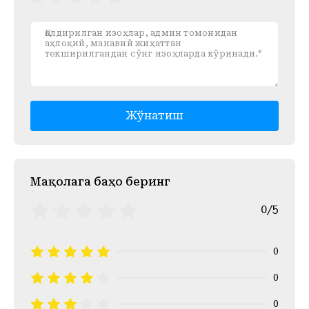
Жўнатиш
Mақолага баҳо беринг
0/5
0
0
0