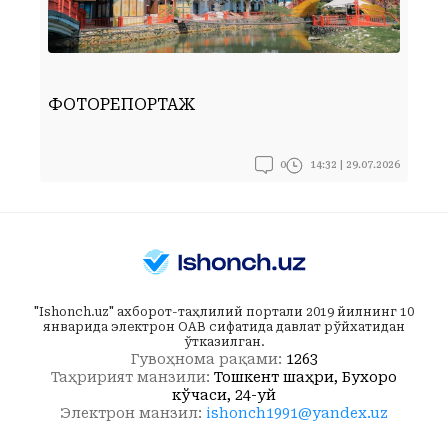
ФОТОРЕПОРТАЖ
Ф
0
14:32 | 29.07.2026
"Ishonch.uz" ахборот-таҳлилий портали 2019 йилнинг 10
январида электрон ОАВ сифатида давлат рўйхатидан
ўтказилган.
Гувоҳнома рақами:
1263
Таҳририят манзили:
Тошкент шаҳри, Бухоро
кўчаси, 24-уй
Электрон манзил:
ishonch1991@yandex.uz