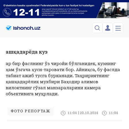
ЎЗБЕКИСТОН
TOSHKENT
Қашқадарёда куз
Менинг саҳифам
Сиёсат
Менинг жавоним
ТАҲЛИЛ
Toshkent Shahar
Ҳар бир фаслнинг ўз чиройи бўлганидек, кузнинг
Сақланганлар
ҳам ўзгача ҳусн-таровати бор. Айниқса, бу фаслда
Chiqish
Спорт
Shanba, 08-August
ХОРИЖ
Telefon raqamingizni kiritng
табиат ажиб тусга бурканади. Таҳририятнинг
+20
C
қашқадарёлик мухбири Баҳодир Ҳалимов
Иқтисод
Tasdiqlash kodini SMS orqali yuboramiz
Жамият
ЎЗГАЧА РАКУРС
вилоятнинг гўзал манзараларини камера
объективига муҳрлади.
Сиёсат
МЕҲНАТ ҲУҚУҚИ
Иқтисод
Hozir
07:00
08:00
09:00
10:00
11:00
12:00
13:00
14:00
1
+20
C
+22
C
+25
C
+28
C
+30
C
+32
C
+34
C
+35
C
+35
C
+
ҲОДИСА
ФОТО РЕПОРТАЖ
11:04 | 20.10.2024
11:04
ИНТЕРВЬЮ