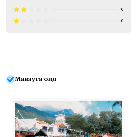
0
0
Мавзуга оид