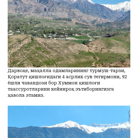
Дарвоқе, маҳалла одамларининг турмуш-тарзи,
Қоратут қишлоғидаги 4 асрлик сув тегирмони, 92
ёшли чавандози бор Хуммон қишлоғи
таассуротларини кейинроқ эътиборингизга
ҳавола этамиз.