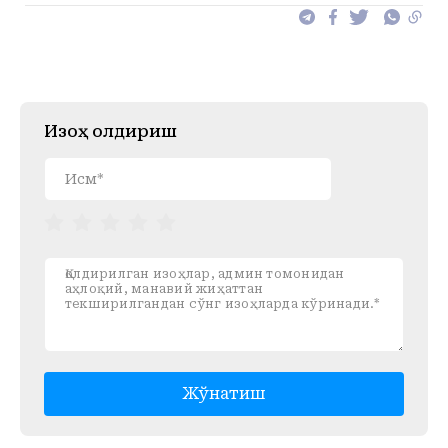
Изоҳ қолдириш
Жўнатиш