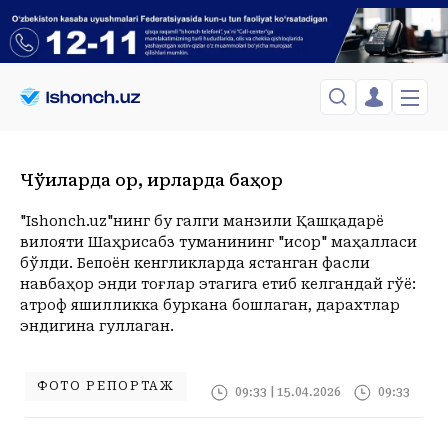
ЎЗБЕКИСТОН
TOSHKENT
Чўққиларда қор, қирларда баҳор
Менинг саҳифам
Сиёсат
Менинг жавоним
ТАҲЛИЛ
Toshkent Shahar
"Ishonch.uz"нинг бу галги манзили Қашқадарё
Сақланганлар
вилояти Шаҳрисабз туманининг "Ҳисор" маҳалласи
Chiqish
Спорт
Dushanba, 10-August
ХОРИЖ
Telefon raqamingizni kiritng
бўлди. Бепоён кенгликларда ястанган фасли
+37
C
навбаҳор энди тоғлар этагига етиб келгандай гўё:
Иқтисод
Tasdiqlash kodini SMS orqali yuboramiz
Жамият
ЎЗГАЧА РАКУРС
атроф яшилликка буркана бошлаган, дарахтлар
эндигина гуллаган.
Сиёсат
МЕҲНАТ ҲУҚУҚИ
Иқтисод
Hozir
15:00
16:00
17:00
18:00
19:00
20:00
21:00
22:00
2
+37
C
+36
C
+37
C
+37
C
+36
C
+34
C
+32
C
+30
C
+28
C
+
ҲОДИСА
ФОТО РЕПОРТАЖ
09:33 | 15.04.2026
09:33
ИНТЕРВЬЮ