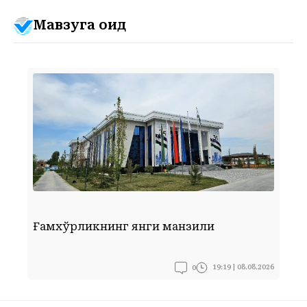
Мавзуга оид
Ғамхўрликнинг янги манзили
Ф
0
19:19 | 08.08.2026