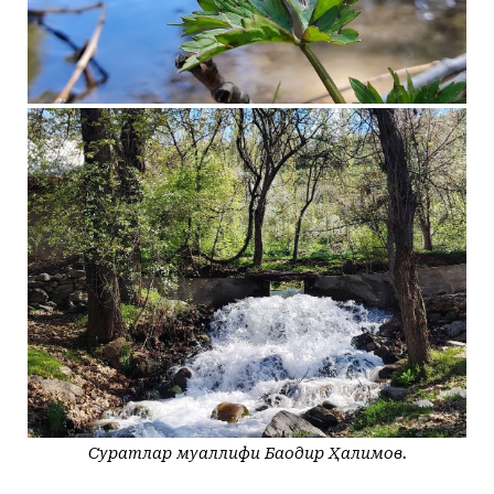
Суратлар муаллифи Баҳодир Ҳалимов.