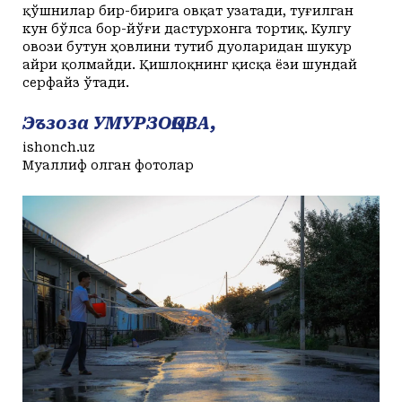
қўшнилар бир-бирига овқат узатади, туғилган
кун бўлса бор-йўғи дастурхонга тортиқ. Кулгу
овози бутун ҳовлини тутиб дуоларидан шукур
айри қолмайди. Қишлоқнинг қисқа ёзи шундай
серфайз ўтади.
Эъзоза УМУРЗОҚОВА,
ishonch.uz
Муаллиф олган фотолар