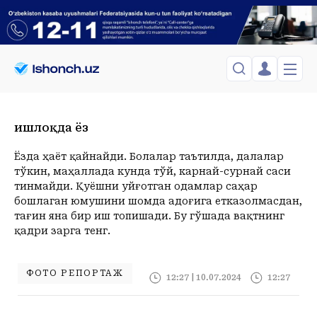
ЎЗБЕКИСТОН
TOSHKENT
Қишлоқда ёз
Менинг саҳифам
Сиёсат
Менинг жавоним
ТАҲЛИЛ
Toshkent Shahar
Ёзда ҳаёт қайнайди. Болалар таътилда, далалар
Сақланганлар
тўкин, маҳаллада кунда тўй, карнай-сурнай саси
Chiqish
Спорт
Juma, 07-August
ХОРИЖ
Telefon raqamingizni kiritng
тинмайди. Қуёшни уйғотган одамлар саҳар
+31
C
бошлаган юмушини шомда адоғига етказолмасдан,
Иқтисод
Tasdiqlash kodini SMS orqali yuboramiz
Жамият
ЎЗГАЧА РАКУРС
тағин яна бир иш топишади. Бу гўшада вақтнинг
қадри зарга тенг.
Сиёсат
МЕҲНАТ ҲУҚУҚИ
Иқтисод
Hozir
12:00
13:00
14:00
15:00
16:00
17:00
18:00
19:00
2
+31
C
+33
C
+34
C
+35
C
+35
C
+35
C
+35
C
+34
C
+32
C
+
ҲОДИСА
ФОТО РЕПОРТАЖ
12:27 | 10.07.2024
12:27
ИНТЕРВЬЮ