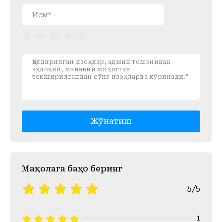
Жўнатиш
Mақолага баҳо беринг
5/5
1