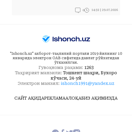
0
14:32 | 29.07.2026
"Ishonch.uz" ахборот-таҳлилий портали 2019 йилнинг 10
январида электрон ОАВ сифатида давлат рўйхатидан
ўтказилган.
Гувоҳнома рақами:
1263
Таҳририят манзили:
Тошкент шаҳри, Бухоро
кўчаси, 24-уй
Электрон манзил:
ishonch1991@yandex.uz
САЙТ ҲАҚИДА
РЕКЛАМА
АЛОҚА
БИЗ ҲАҚИМИЗДА