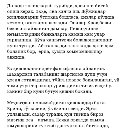
+31
+20
Juma, 07
Маданият ва маърифат
Кириш
Далада чопиқ қараб турибди, ҳосилни йиғиб
КУТУБХОНА
+33
+20
Shanba, 08
олиш керак. Эҳҳе, яна қанча иш. Жўжиқлар
Адабиёт
+34
+20
Yakshanba, 09
жонлиқларни ўтлоққа бошласа, қизлар қўлида
БОШҚАЛАР
+36
+20
кетмон, эгатларга шошади. Оналар ўчоқ боши
Dushanba, 10
Суратлар сўзлаганда...
бекасига айланган дамлар. Пишиқчилик
Илмий ишлар
+35
+20
Seshanba, 11
неъматларини банкаларга қамаш ҳам улар
Toshkent
Hozir
12:00
13:00
14:00
15:00
16:00
17
+36
+20
Chorshanba, 12
гарданида. Кўча чангитувчи болажонларнинг
Shahar
+31
C
+33
C
+34
C
+35
C
+35
C
+35
C
+
Колумнистлар
Мақолалар
+36
+20
Payshanba, 13
куни туғади. Айтганча, қишлоқларда ҳали ҳам
+31
c
+37
+20
Juma, 14
болалик бор, ерда, қумда ҳоммомпишлар
АРХИВ
Касаба фаоллари учун қўлланмалар
авжида.
Ўзбекистон журналистлари
Ёз қишлоқнинг ҳаёт фалсафасига айланган.
Шаҳардаги талабанинг шартнома пули учун
ҳосил сотиладиган, тўйга новвос боқиладиган, уй
томи учун тераклар уриладиган тиғиз вақт бу.
Ёзнинг бир куни бутун қишни боқади.
Меҳнатдан нолимайдиган қишлоқдир бу эл.
O'z
Ўз
Ерини, гўшасини, ўз ёзини севади. Эрта
ухлашади, саҳар туради, кун тиғида бироз
мизғиш эса – анъана. Кечки овқатда ҳамма
юмушларини тугатиб дастурхонга йиғилади,