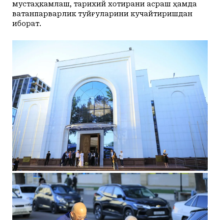
мустаҳкамлаш, тарихий хотирани асраш ҳамда
ватанпарварлик туйғуларини кучайтиришдан
иборат.