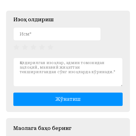
Изоҳ қолдириш
Жўнатиш
Mақолага баҳо беринг