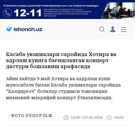
ЎЗБЕКИСТОН
TOSHKENT
Касаба уюшмалари саройида Хотира ва
Менинг саҳифам
қадрлаш кунига бағишланган концерт
Сиёсат
Менинг жавоним
ТАҲЛИЛ
дастури бошланиш арафасида
Toshkent Shahar
Сақланганлар
Chiqish
Спорт
Shanba, 08-August
ХОРИЖ
Айни пайтда 9 май Хотира ва қадрлаш куни
Telefon raqamingizni kiritng
+25
C
муносабати билан Касаба уюшмалари саройида
Иқтисод
Tasdiqlash kodini SMS orqali yuboramiz
Жамият
ЎЗГАЧА РАКУРС
“Қалдирғоч” болалар студияси томонидан
маънавий-маърифий концерт ўтказилмоқда.
Сиёсат
МЕҲНАТ ҲУҚУҚИ
Иқтисод
Hozir
09:00
10:00
11:00
12:00
13:00
14:00
15:00
16:00
1
+25
C
+28
C
+30
C
+32
C
+34
C
+35
C
+35
C
+36
C
+36
C
+
ҲОДИСА
ФОТО РЕПОРТАЖ
19:00 | 07.05.2026
19:00
ИНТЕРВЬЮ