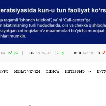
28.92
32.19
-0.18
.64
EUR
13 749.46
RUB
146.19
КУРС
МЕҲНАТ ҲУҚУҚИ
ҲОДИСА
ИНТЕРВЬЮ
КУТ