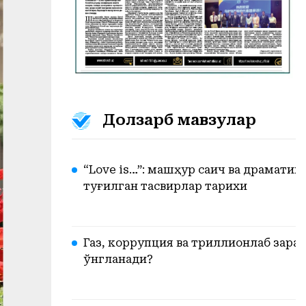
Долзарб мавзулар
“Love is…”: машҳур сақич ва драмати
туғилган тасвирлар тарихи
Газ, коррупция ва триллионлаб зарар.
ўнгланади?