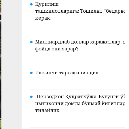
Қурилиш
ташкилотларига: Тошкент “бедарвоз
керак!
Миллиардлаб доллар харажатлар: ж
фойда ёки зарар?
Иккинчи тарсакини едик
Шерзодхон Қудратхўжа: Бугунги ўйи
имтиҳончи домла бўлмай йигитлари
тилайлик