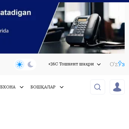
O'z
Ўз
+36C Тошкент шаҳри
УБХОНА
БОШҚАЛАР