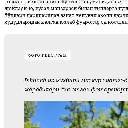
Тошкент вилоятининг Бўстонлиқ туманидаги «Оқ-
жойлари-ю, гўзал манзараси билан тилларга туш
йўллари дардларидан азият чекувчи аҳоли дарди
ҳудудларидан келган юзлаб фуқаролар саломатли
ФОТО РЕПОРТАЖ
Ishonch.uz мухбири мазкур сиҳатгоҳ
жараёнлари акс этган фоторепор