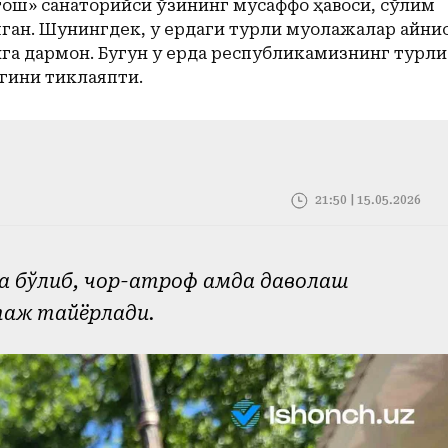
тош» санаторийси ўзининг мусаффо ҳавоси, сўлим
ган. Шунингдек, у ердаги турли муолажалар айниқс
га дармон. Бугун у ерда республикамизнинг турли
гини тиклаяпти.
21:50 | 15.05.2026
да бўлиб, чор-атроф ҳамда даволаш
таж тайёрлади.