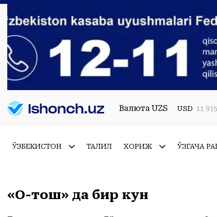
Валюта UZS
USD
11 915
ЎЗБЕКИСТОН
ТАҲЛИЛ
ХОРИЖ
ЎЗГАЧА РА
«Оқ-тош» да бир кун