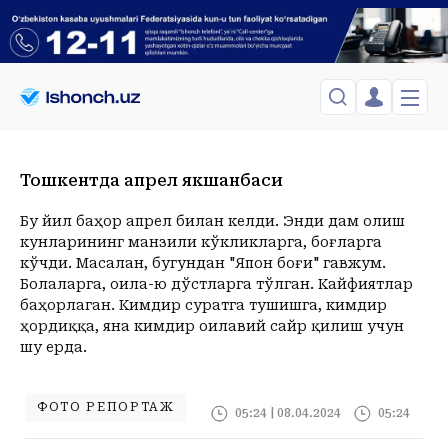
ЎЗБЕКИСТОН
TOSHKENT
Тошкентда апрел якшанбаси
Менинг саҳифам
Сиёсат
Менинг жавоним
ТАҲЛИЛ
Toshkent Shahar
Бу йил баҳор апрел билан келди. Энди дам олиш
Сақланганлар
кунларининг манзили кўкликларга, боғларга
Chiqish
Спорт
Payshanba, 06-August
ХОРИЖ
Telefon raqamingizni kiritng
кўчди. Масалан, бугундан "Япон боғи" гавжум.
+32
C
Болаларга, оила-ю дўстларга тўлган. Кайфиятлар
Иқтисод
Tasdiqlash kodini SMS orqali yuboramiz
Жамият
ЎЗГАЧА РАКУРС
баҳорлаган. Кимдир суратга тушишга, кимдир
ҳордиққа, яна кимдир оилавий сайр қилиш учун
Сиёсат
МЕҲНАТ ҲУҚУҚИ
Иқтисод
шу ерда.
Hozir
13:00
14:00
15:00
16:00
17:00
18:00
19:00
20:00
2
+32
C
+34
C
+34
C
+35
C
+35
C
+35
C
+34
C
+32
C
+29
C
+
ҲОДИСА
ФОТО РЕПОРТАЖ
05:24 | 08.04.2024
05:24
ИНТЕРВЬЮ