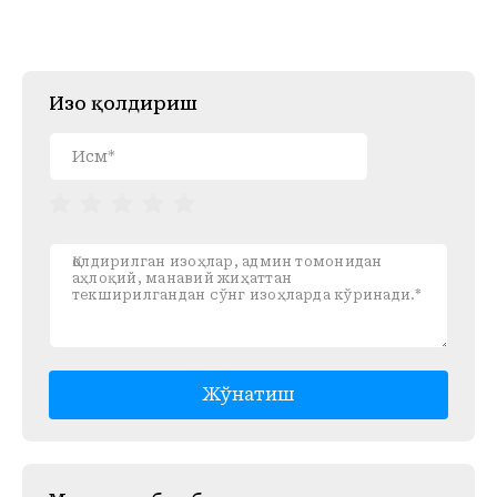
Изоҳ қолдириш
Жўнатиш