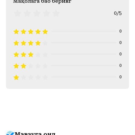
Mақолага баҳо беринг
0/5
0
0
0
0
0
Мавзуга оид