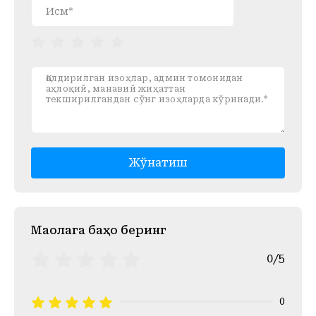
Жўнатиш
Mақолага баҳо беринг
0/5
0