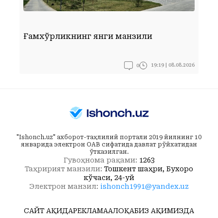
Ғамхўрликнинг янги манзили
Ф
0
19:19 | 08.08.2026
"Ishonch.uz" ахборот-таҳлилий портали 2019 йилнинг 10
январида электрон ОАВ сифатида давлат рўйхатидан
ўтказилган.
Гувоҳнома рақами:
1263
Таҳририят манзили:
Тошкент шаҳри, Бухоро
кўчаси, 24-уй
Электрон манзил:
ishonch1991@yandex.uz
САЙТ ҲАҚИДА
РЕКЛАМА
АЛОҚА
БИЗ ҲАҚИМИЗДА