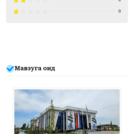
0
Мавзуга оид