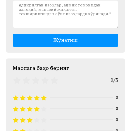
Жўнатиш
Mақолага баҳо беринг
0/5
0
0
0
0