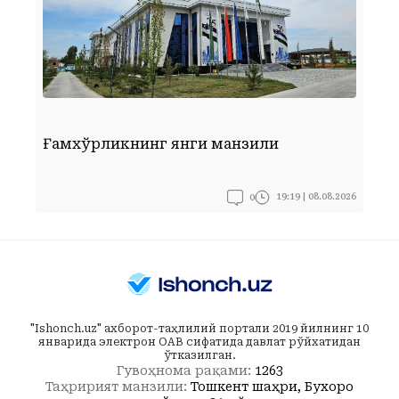
Ғамхўрликнинг янги манзили
Ф
0
19:19 | 08.08.2026
"Ishonch.uz" ахборот-таҳлилий портали 2019 йилнинг 10
январида электрон ОАВ сифатида давлат рўйхатидан
ўтказилган.
Гувоҳнома рақами:
1263
Таҳририят манзили:
Тошкент шаҳри, Бухоро