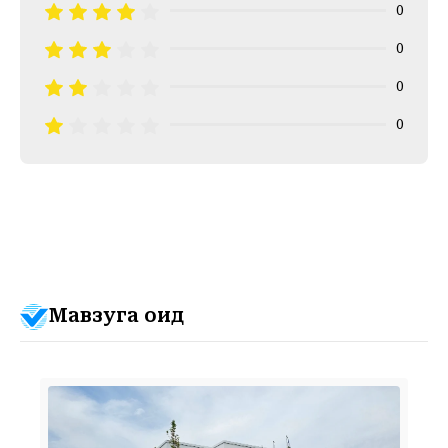
0
0
0
0
Мавзуга оид