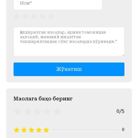
Жўнатиш
Mақолага баҳо беринг
0/5
0