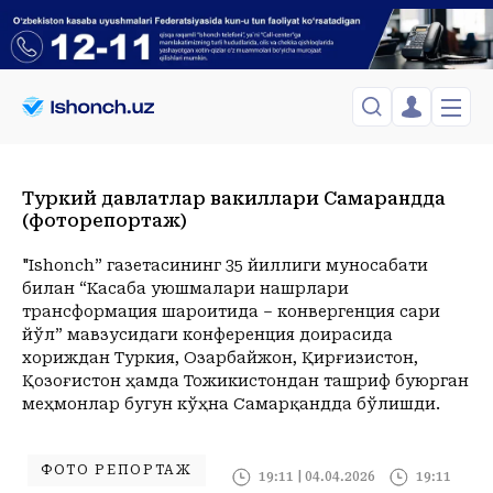
ЎЗБЕКИСТОН
TOSHKENT
Туркий давлатлар вакиллари Самарқандда
Менинг саҳифам
(фоторепортаж)
Сиёсат
Менинг жавоним
ТАҲЛИЛ
Toshkent Shahar
Сақланганлар
"Ishonch” газетасининг 35 йиллиги муносабати
Chiqish
Спорт
Yakshanba, 09-August
ХОРИЖ
Telefon raqamingizni kiritng
билан “Касаба уюшмалари нашрлари
+32
C
трансформация шароитида – конвергенция сари
Иқтисод
Tasdiqlash kodini SMS orqali yuboramiz
Жамият
ЎЗГАЧА РАКУРС
йўл” мавзусидаги конференция доирасида
хориждан Туркия, Озарбайжон, Қирғизистон,
Сиёсат
МЕҲНАТ ҲУҚУҚИ
Иқтисод
Қозоғистон ҳамда Тожикистондан ташриф буюрган
Hozir
21:00
22:00
23:00
меҳмонлар бугун кўҳна Самарқандда бўлишди.
+32
C
+30
C
+29
C
+26
C
ҲОДИСА
ИНТЕРВЬЮ
ФОТО РЕПОРТАЖ
19:11 | 04.04.2026
19:11