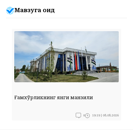
Мавзуга оид
Ғамхўрликнинг янги манзили
Ф
0
19:19 | 08.08.2026