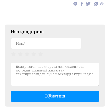
Изоҳ қолдириш
Жўнатиш