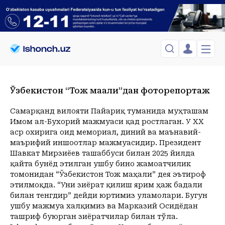
ЎЗБЕКИСТОН
TOSHKENT
Ўзбекистон “Тож маҳали”дан фоторепортаж
Менинг саҳифам
Сиёсат
Менинг жавоним
ТАҲЛИЛ
Toshkent Shahar
Самарқанд вилояти Пайариқ туманида муҳташам
Сақланганлар
Имом aл-Бухорий мажмуаси қад ростлаган. У ХХ
Chiqish
Спорт
Dushanba, 10-August
ХОРИЖ
Telefon raqamingizni kiritng
аср охирига оид мемориал, диний ва маънавий-
+25
C
маърифий иншоотлар мажмуасидир. Президент
Иқтисод
Tasdiqlash kodini SMS orqali yuboramiz
Жамият
ЎЗГАЧА РАКУРС
Шавкат Мирзиёев ташаббуси билан 2025 йилда
қайта бунёд этилган ушбу бино жамоатчилик
Сиёсат
МЕҲНАТ ҲУҚУҚИ
Иқтисод
томонидан “Ўзбекистон Тож маҳали” дея эътироф
Hozir
03:00
04:00
05:00
06:00
07:00
08:00
09:00
10:00
1
этилмоқда. “Уни зиёрат қилиш ярим ҳаж бадали
+25
C
+24
C
+24
C
+23
C
+23
C
+24
C
+28
C
+31
C
+34
C
+
ҲОДИСА
билан тенгдир” дейди юртимиз уламолари. Бугун
ушбу мажмуа халқимиз ва Марказий Осидёдан
ИНТЕРВЬЮ
ташриф буюрган зиёратчилар билан тўла.