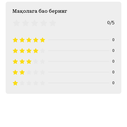
Mақолага баҳо беринг
0/5
0
0
0
0
0