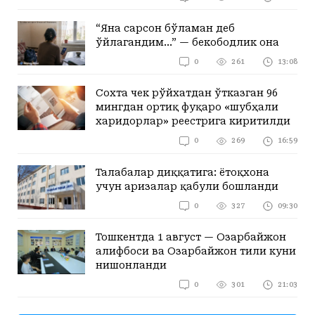
“Яна сарсон бўламан деб
ўйлагандим...” — бекободлик она
0
261
13:08
Сохта чек рўйхатдан ўтказган 96
мингдан ортиқ фуқаро «шубҳали
харидорлар» реестрига киритилди
0
269
16:59
Талабалар диққатига: ётоқхона
учун аризалар қабули бошланди
0
327
09:30
Тошкентда 1 август — Озарбайжон
алифбоси ва Озарбайжон тили куни
нишонланди
0
301
21:03
Кўпроқ кўриш