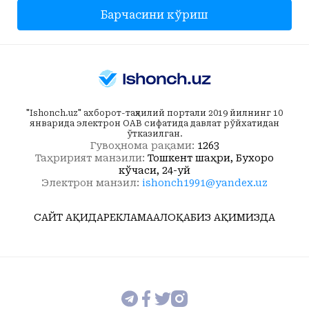
Барчасини кўриш
"Ishonch.uz" ахборот-таҳлилий портали 2019 йилнинг 10
январида электрон ОАВ сифатида давлат рўйхатидан
ўтказилган.
Гувоҳнома рақами:
1263
Таҳририят манзили:
Тошкент шаҳри, Бухоро
кўчаси, 24-уй
Электрон манзил:
ishonch1991@yandex.uz
САЙТ ҲАҚИДА
РЕКЛАМА
АЛОҚА
БИЗ ҲАҚИМИЗДА