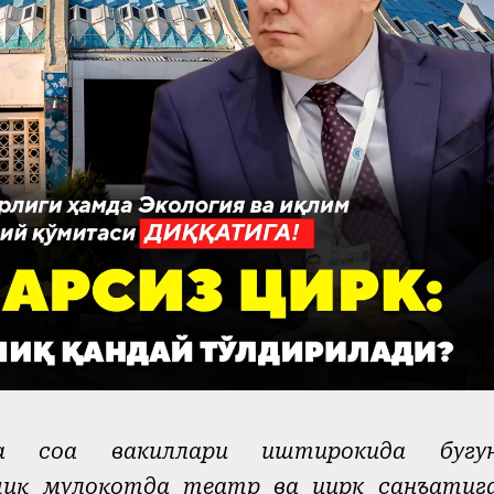
а соҳа вакиллари иштирокида бугу
чиқ мулоқотда театр ва цирк санъатиг