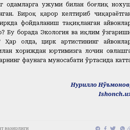
инг одамларга ҳужуми билан боғлиқ ноху
нган. Бироқ қарор келтириб чиқараётга
циркда фойдаланиш тақиқланган ҳайвонла
? Бу борада Экология ва иқлим ўзгариш
Ҳар ҳолда, цирк артистининг ҳайвонла
илан хориждан юртимизга лочин овлашг
арнинг фаунага муносабати ўртасида катт
Нурилло Нўъмонов
Ishonch.u
т вазирлиги