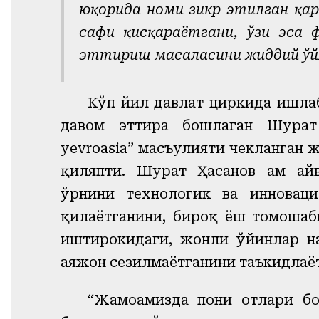
юқорида номи зикр этилган қар
сафи қисқараётгани, ўзи эса
эттириш масаласини жиддий ўй
Кўп йил давлат циркида ишлаб
давом эттира бошлаган Шуҳрат 
yevroasia” масъулияти чекланган 
қиляпти. Шуҳрат Ҳасанов ҳам ҳа
ўрнини технологик ва инноваци
қилаётганини, бироқ ёш томошаби
иштирокидаги, жонли ўйинлар на
ҳаяжон сезилмаётганини таъкидлаё
“Жамоамизда пони отлари б