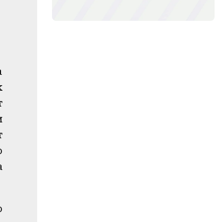
а
k
т
и
т
р
а
р