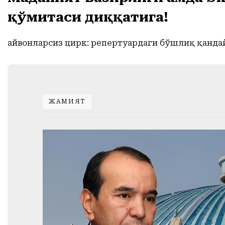
қўмитаси диққатига!
Ҳайвонларсиз цирк: репертуардаги бўшлиқ қанд
ЖАМИЯТ