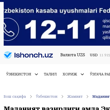
Валюта UZS
USD
11 915
ЎЗБЕКИСТОН
ТАҲЛИЛ
ХОРИЖ
ЎЗГАЧА РА
Бош саҳифа
Ўзбекистон
Жамият
Маданият вазирлиги ҳамда Э