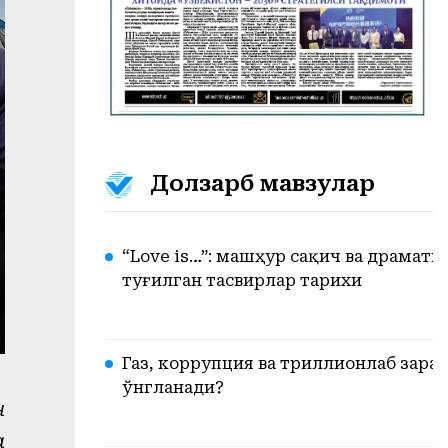
Долзарб мавзулар
“Love is…”: машҳур сақич ва драмат
туғилган тасвирлар тарихи
Газ, коррупция ва триллионлаб зарар
ўнгланади?
н
а