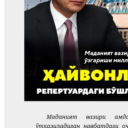
Маданият вазири ҳамд
ўтказиладиган навбатдаги о