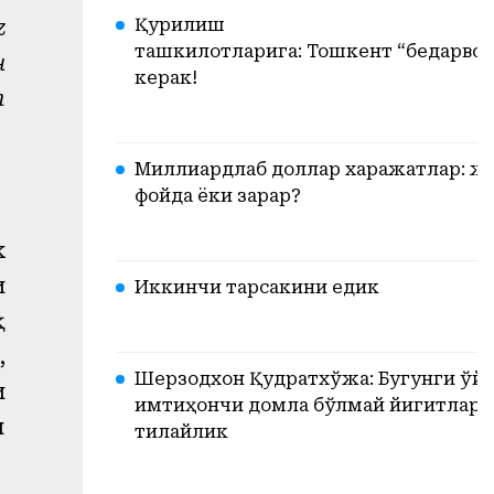
Қурилиш
z
ташкилотларига: Тошкент “бедарвоз
н
керак!
т
Миллиардлаб доллар харажатлар: ж
фойда ёки зарар?
к
и
Иккинчи тарсакини едик
қ
,
Шерзодхон Қудратхўжа: Бугунги ўйи
и
имтиҳончи домла бўлмай йигитлари
и
тилайлик