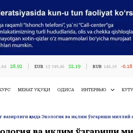
28.92
32.19
-0.18
.64
EUR
13 749.46
RUB
146.19
КУРС
МЕҲНАТ ҲУҚУҚИ
ҲОДИСА
ИНТЕРВЬЮ
КУТ
кология ва иқлим ўзгариши м