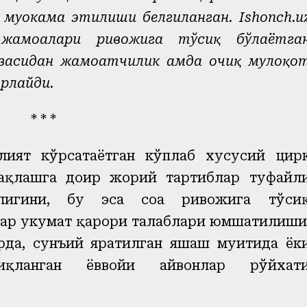
муҳокама этилиши белгиланган. Ishonch.u
 жамоалари ривожига тўсиқ бўлаётга
засидан жамоатчилик ҳамда очиқ мулоқо
рлайди.
* * *
лият кўрсатаётган кўплаб хусусий цир
сақлашга доир жорий тартиблар туфайл
нлигини, бу эса соҳа ривожига тўси
ар ҳукумат қарори талаблари юмшатилиши
да, сунъий яратилган яшаш муҳитида ёк
иқланган ёввойи ҳайвонлар рўйхат