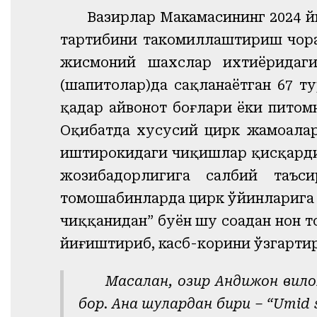
Вазирлар Маҳкамасининг 2024 й
тартибини такомиллаштириш чора
жисмоний шахслар ихтиёридаги
(шапитолар)да сақланаётган 67 ту
қадар ҳайвонот боғлари ёки пито
Оқибатда хусусий цирк жамоалар
иштирокидаги чиқишлар қисқарди. 
жозибадорлигига салбий таъси
томошабинларда цирк ўйинларига 
чиққанидан” буён шу соҳадан нон 
йиғиштириб, касб-корини ўзгартир
Масалан, ҳозир Андижон вил
бор. Ана шулардан бири – “Umid