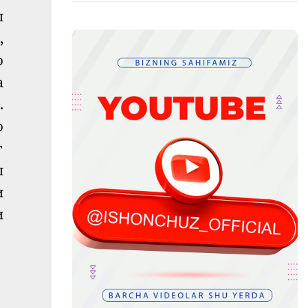
ш
,
р
а
.
р
г
ш
и
и