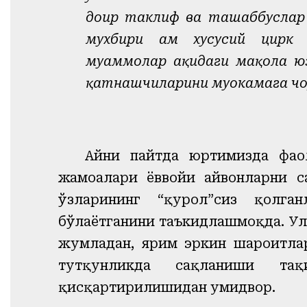
доир таклиф ва ташаббуслар 
мухбири ҳам хусусий цирк
муаммолар ҳақидаги мақола ю
қатнашчиларини муҳокамага чо
Айни пайтда юртимизда фао
жамоалари ёввойи ҳайвонларни 
ўзларининг “қурол”сиз қолга
бўлаётганини таъкидлашмоқда. Ул
жумладан, ярим эркин шароитлар
тутқунликда сақланиши тақ
қисқартирилишидан умидвор.