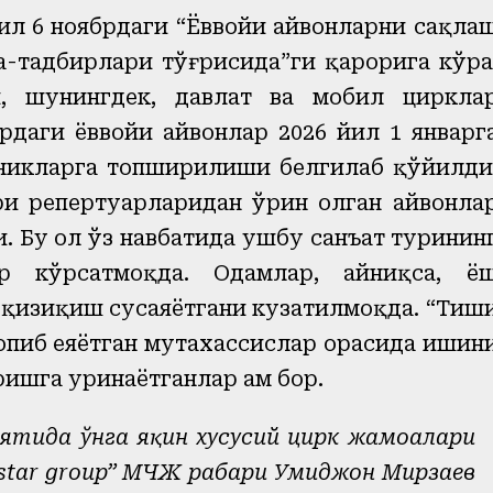
ил 6 ноябрдаги “Ёввойи ҳайвонларни сақла
-тадбирлари тўғрисида”ги қарорига кўра
, шунингдек, давлат ва мобил циркла
рдаги ёввойи ҳайвонлар 2026 йил 1 январг
мникларга топширилиши белгилаб қўйилди
и репертуарларидан ўрин олган ҳайвонла
Бу ҳол ўз навбатида ушбу санъат туринин
р кўрсатмоқда. Одамлар, айниқса, ё
қизиқиш сусаяётгани кузатилмоқда. “Тиш
топиб еяётган мутахассислар орасида ишин
ишга уринаётганлар ҳам бор.
оятида ўнга яқин хусусий цирк жамоалари
 star group” МЧЖ раҳбари Умиджон Мирзаев