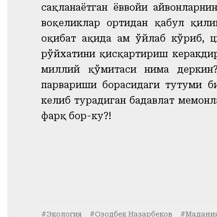
сақланаётган ёввойи ҳайвонларн
воқеликлар ортидан қабул қили
оқибат ҳақида ҳам ўйлаб кўриб, 
рўйхатини қисқартириш керакдир
миллий қўмитаси нима деркин? 
парвариши борасидаги тутуми б
келиб турадиган бадавлат меҳмонл
фарқ бор-ку?!
#Экология
#Озодбек Назарбеков
#Мадания