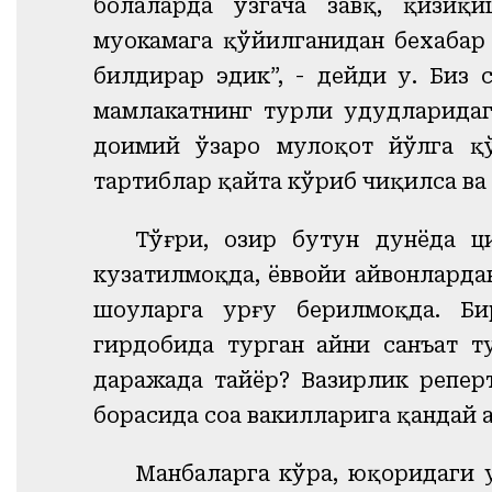
болаларда ўзгача завқ, қизиқ
муҳокамага қўйилганидан бехабар
билдирар эдик”, - дейди у. Биз с
мамлакатнинг турли ҳудудларида
доимий ўзаро мулоқот йўлга қ
тартиблар қайта кўриб чиқилса в
Тўғри, ҳозир бутун дунёда 
кузатилмоқда, ёввойи ҳайвонлард
шоуларга урғу берилмоқда. Би
гирдобида турган айни санъат т
даражада тайёр? Вазирлик репе
борасида соҳа вакилларига қандай
Манбаларга кўра, юқоридаги 