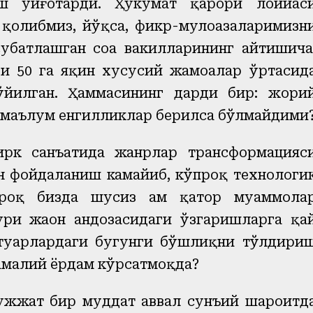
иш уйғотарди. Ҳукумат қарори лойиҳас
 қолибмиз, йўқса, фикр-мулоҳазаларимизн
уҳбатлашган соҳа вакилларининг айтишича
ги 50 га яқин хусусий жамоалар ўртасид
ўйилган. Ҳаммасининг дарди бир: жори
а маълум енгилликлар берилса бўлмайдими
цирк санъатида жанрлар трансформацияс
ан фойдаланиш камайиб, кўпроқ технологи
роқ бизда шусиз ҳам қатор муаммола
ури жаҳон андозасидаги ўзгаришларга қа
ртуарлардаги бугунги бўшлиқни тўлдири
 амалий ёрдам кўрсатмоқда?
ҳужжат бир муддат аввал сунъий шароитд