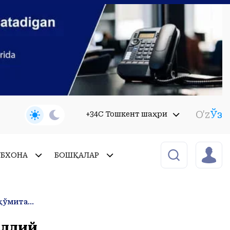
O'z
Ўз
+34C Тошкент шаҳри
УБХОНА
БОШҚАЛАР
Маданият вазирлиги ҳамда Экология ва иқлим ўзгариши миллий қўмитаси диққатига!
иллий