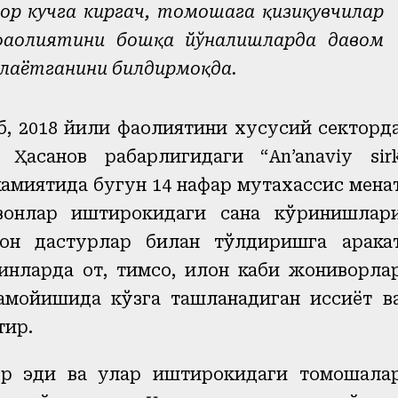
ор кучга киргач, томошага қизиқувчилар
 фаолиятини бошқа йўналишларда давом
лаётганини билдирмоқда.
, 2018 йили фаолиятини хусусий секторд
Ҳасанов раҳбарлигидаги “An’anaviy sir
жамиятида бугун 14 нафар мутахассис меҳна
йвонлар иштирокидаги саҳна кўринишлар
он дастурлар билан тўлдиришга ҳарака
нларда от, тимсоҳ, илон каби жониворла
мойишида кўзга ташланадиган ҳиссиёт в
тир.
ор эди ва улар иштирокидаги томошала