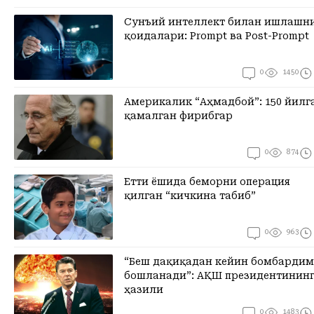
Сунъий интеллект билан ишлашни
қоидалари: Prompt ва Post-Prompt
0
1450
Америкалик “Аҳмадбой”: 150 йилг
қамалган фирибгар
0
874
Етти ёшида беморни операция
қилган “кичкина табиб”
0
963
“Беш дақиқадан кейин бомбарди
бошланади”: АҚШ президентининг
ҳазили
0
1483