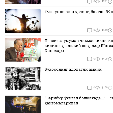
0
1221
Тушкунликдан қочинг, бахтли бў
0
1183
Пенсияга умуман чиқмасликни та
қилган афсонавий шифокор Шиге
Хинохара
0
1406
Бухоронинг адолатли амири
0
3186
“Барибир ўқиган бошқачада…” – с
ҳангомаларидан