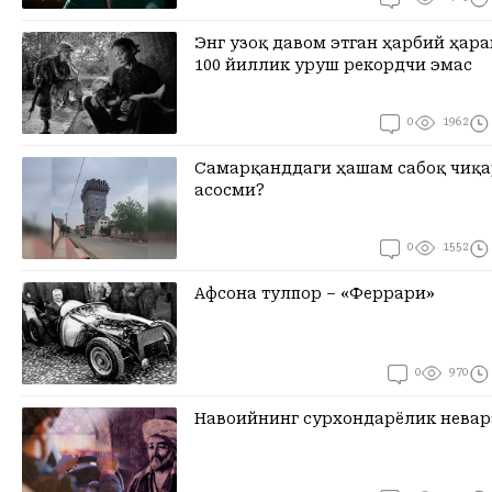
Энг узоқ давом этган ҳарбий ҳара
100 йиллик уруш рекордчи эмас
0
1962
Самарқанддаги ҳашам сабоқ чиқ
асосми?
0
1552
Афсона тулпор – «Феррари»
0
970
Навоийнинг сурхондарёлик невар