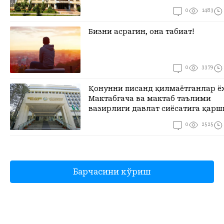
0
1483
Бизни асрагин, она табиат!
0
3379
Қонунни писанд қилмаётганлар ё
Мактабгача ва мактаб таълими
вазирлиги давлат сиёсатига қар
0
2525
Кўпроқ кўриш
Барчасини кўриш