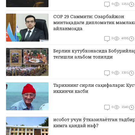
0
1251
CОР 29 Саммити: Озарбайжон
минтақадаги дипломатик мамлак
айланмоқда
0
4095
Берлин кутубхонасида Бобурийла
тегишли альбом топилди
0
1301
Тарихнинг сирли саҳифалари: Кус
иккинчи касби
0
1540
Ҳисобот учун ўтказилаётган тадб
кимга қандай наф?