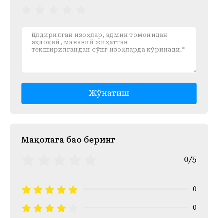
Жўнатиш
Mақолага баҳо беринг
0/5
0
0