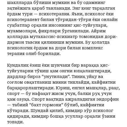
шаклларда бўлиши мумкин ва бу одамнинг
эҳтиёжига қараб танланади. Энг кенг тарқалган
ёрдам тури — психотерапия. Яъни, психолог ёки
психотерапевт билан тўғридан-тўғри ёки онлайн
суҳбатлар орқали инсоннинг ҳис-туйғулари,
муаммолари, фикрлари ўрганилади. Айрим
ҳолларда мутахассис-психиатр томонидан дори-
дармон тавсия қилиниши мумкин. Бу ҳолатда
психологик ёрдам ва дори билан комплекс
терапия олиб борилади.
Кундалик ёзиш ёки шунчаки бир вараққа ҳис-
туйғуларни тўкиш ҳам онгни юпқалаштиради,
дардлар бироз “унутилади”. Тиниқ уйқу ва
соғлом овқатланиш мияни тиклайди, кайфиятни
барқарорлаштиради. Юриш, енгил машқлар, рақс,
спорт — бу нафақат жисм учун, балки руҳ учун
ҳам озуқа. Спорт вақтида ажраладиган эндорфин
— табиий “бахт гормони” бўлиб, кайфиятни
кўтаради. Шундай қилиб, кимдир зўр психолог
қидиради, кимдир бошқа усуллар орқали ўзини
топади.