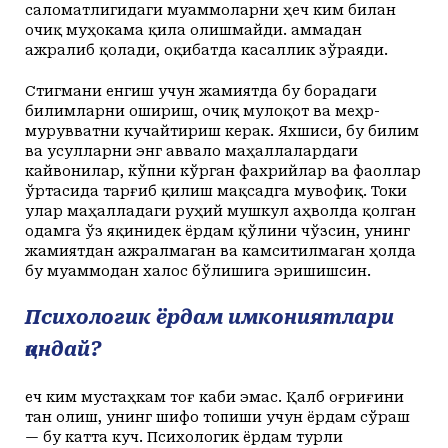
саломатлигидаги муаммоларни ҳеч ким билан
очиқ муҳокама қила олишмайди. Ҳаммадан
ажралиб қолади, оқибатда касаллик зўраяди.
Стигмани енгиш учун жамиятда бу борадаги
билимларни ошириш, очиқ мулоқот ва меҳр-
мурувватни кучайтириш керак. Яхшиси, бу билим
ва усулларни энг аввало маҳаллалардаги
кайвонилар, кўпни кўрган фахрийлар ва фаоллар
ўртасида тарғиб қилиш мақсадга мувофиқ. Токи
улар маҳалладаги руҳий мушкул аҳволда қолган
одамга ўз яқинидек ёрдам қўлини чўзсин, унинг
жамиятдан ажралмаган ва камситилмаган ҳолда
бу муаммодан халос бўлишига эришишсин.
Психологик ёрдам имкониятлари
қандай?
Ҳеч ким мустаҳкам тоғ каби эмас. Қалб оғриғини
тан олиш, унинг шифо топиши учун ёрдам сўраш
— бу катта куч. Психологик ёрдам турли