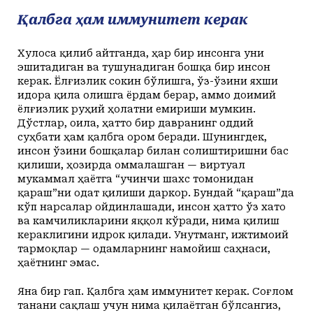
Қалбга ҳам иммунитет керак
Хулоса қилиб айтганда, ҳар бир инсонга уни
эшитадиган ва тушунадиган бошқа бир инсон
керак. Ёлғизлик сокин бўлишга, ўз-ўзини яхши
идора қила олишга ёрдам берар, аммо доимий
ёлғизлик руҳий ҳолатни емириши мумкин.
Дўстлар, оила, ҳатто бир давранинг оддий
суҳбати ҳам қалбга ором беради. Шунингдек,
инсон ўзини бошқалар билан солиштиришни бас
қилиши, ҳозирда оммалашган — виртуал
мукаммал ҳаётга “учинчи шахс томонидан
қараш”ни одат қилиши даркор. Бундай “қараш”да
кўп нарсалар ойдинлашади, инсон ҳатто ўз хато
ва камчиликларини яққол кўради, нима қилиш
кераклигини идрок қилади. Унутманг, ижтимоий
тармоқлар — одамларнинг намойиш саҳнаси,
ҳаётнинг эмас.
Яна бир гап. Қалбга ҳам иммунитет керак. Соғлом
танани сақлаш учун нима қилаётган бўлсангиз,