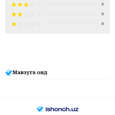
0
0
0
Мавзуга оид