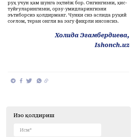
руҳ учун ҳам шунга эҳтиёж бор. Онгингизни, ҳис-
туйғуларингизни, орзу-умидларингизни
эътиборсиз қолдирманг. Чунки сиз аслида руҳий
соғлом, теран онгли ва эзгу фикрли инсонсиз.
Холида Эгамбердиева,
Ishonch.uz
Изоҳ қолдириш