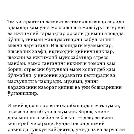
Тез ўзгараётган жамият ва технологиялар асрида
одамлар ҳам унга мослашишга мажбур. Интернет
ва ижтимоий тармоқлар орқали доимий алоқада
бўлиш, тинмай маълумотларни қабул қилиш
мияни чарчатади. Иш жойидаги муаммолар,
ишсизлик хавфи, иқтисодий қийинчиликлар,
шахсий ва ижтимоий муносабатлар стресс
манбаи. Аммо танганинг иккинчи томони ҳам
борки, стрессни бутунлай ёмон ҳолат деб ҳам
бўлмайди: у инсонни ҳаракатга келтиради ва
масъулиятга чақиради. Муҳими, унинг
даражасини назорат қилиш ва уни бошқаришни
ўрганишдир.
Илмий қарашлар ва тажрибалардан маълумки,
стрессни енгиб ўтиш мумкин. Бироқ, унинг
давомийлиги кейинги босқич — депрессияни
келтириб чиқаради. Бунда инсон доимий
равишда тушкун кайфиятда, умидсиз ва чарчаган