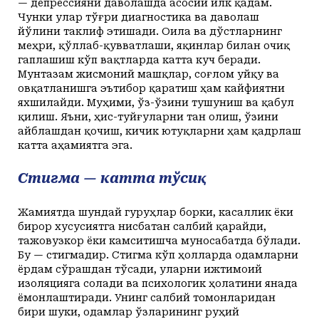
— депрессияни даволашда асосий илк қадам.
Чунки улар тўғри диагностика ва даволаш
йўлини таклиф этишади. Оила ва дўстларнинг
меҳри, қўллаб-қувватлаши, яқинлар билан очиқ
гаплашиш кўп вақтларда катта куч беради.
Мунтазам жисмоний машқлар, соғлом уйқу ва
овқатланишга эътибор қаратиш ҳам кайфиятни
яхшилайди. Муҳими, ўз-ўзини тушуниш ва қабул
қилиш. Яъни, ҳис-туйғуларни тан олиш, ўзини
айблашдан қочиш, кичик ютуқларни ҳам қадрлаш
катта аҳамиятга эга.
Стигма — катта тўсиқ
Жамиятда шундай гуруҳлар борки, касаллик ёки
бирор хусусиятга нисбатан салбий қарайди,
тажовузкор ёки камситишча муносабатда бўлади.
Бу — стигмадир. Стигма кўп ҳолларда одамларни
ёрдам сўрашдан тўсади, уларни ижтимоий
изоляцияга солади ва психологик ҳолатини янада
ёмонлаштиради. Унинг салбий томонларидан
бири шуки, одамлар ўзларининг руҳий