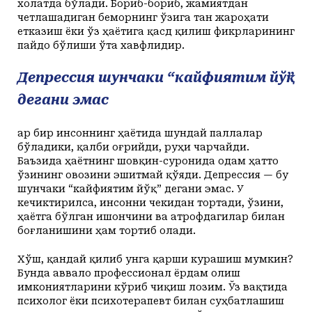
холатда бўлади. Бориб-бориб, жамиятдан
четлашадиган беморнинг ўзига тан жароҳати
етказиш ёки ўз ҳаётига қасд қилиш фикрларининг
пайдо бўлиши ўта хавфлидир.
Депрессия шунчаки “кайфиятим йўқ”
дегани эмас
Ҳар бир инсоннинг ҳаётида шундай паллалар
бўладики, қалби оғрийди, руҳи чарчайди.
Баъзида ҳаётнинг шовқин-суронида одам ҳатто
ўзининг овозини эшитмай қўяди. Депрессия — бу
шунчаки “кайфиятим йўқ” дегани эмас. У
кечиктирилса, инсонни чекидан тортади, ўзини,
ҳаётга бўлган ишончини ва атрофдагилар билан
боғланишини ҳам тортиб олади.
Хўш, қандай қилиб унга қарши курашиш мумкин?
Бунда аввало профессионал ёрдам олиш
имкониятларини кўриб чиқиш лозим. Ўз вақтида
психолог ёки психотерапевт билан суҳбатлашиш