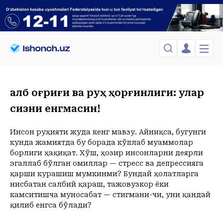
ЎЗБЕКИСТОН
TOSHKENT
Менинг саҳифам
Қалб оғриғи ва руҳ ҳорғинлиги: улар
Сиёсат
Менинг жавоним
ТАҲЛИЛ
сизни енгмасин!
Toshkent Shahar
Сақланганлар
Chiqish
Спорт
Payshanba, 06-August
ХОРИЖ
Telefon raqamingizni kiritng
Инсон руҳияти жуда кенг мавзу. Айниқса, бугунги
+18
C
кунда жамиятда бу борада кўплаб муаммолар
Иқтисод
Tasdiqlash kodini SMS orqali yuboramiz
Жамият
ЎЗГАЧА РАКУРС
борлиги ҳақиқат. Хўш, ҳозир инсонларни деярли
эгаллаб бўлган омиллар — стресс ва депрессияга
Сиёсат
МЕҲНАТ ҲУҚУҚИ
Иқтисод
қарши курашиш мумкинми? Бундай ҳолатларга
Hozir
06:00
07:00
08:00
09:00
10:00
11:00
12:00
13:00
1
нисбатан салбий қараш, тажовузкор ёки
+18
C
+17
C
+19
C
+24
C
+27
C
+29
C
+31
C
+33
C
+34
C
+
ҲОДИСА
камситишча муносабат — стигмани-чи, уни қандай
қилиб енгса бўлади?
ИНТЕРВЬЮ