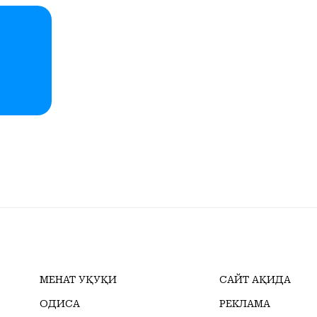
МЕҲНАТ ҲУҚУҚИ
САЙТ ҲАҚИДА
ҲОДИСА
РЕКЛАМА