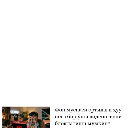
Фон мусиқаси ортидаги ҳуқуқ:
нега бир қўшиқ видеонгизни
блоклатиши мумкин?