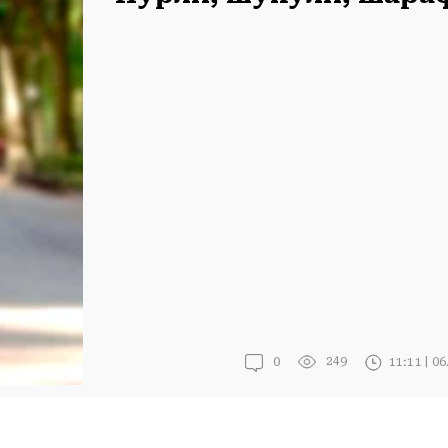
249
11:11 | 0
0