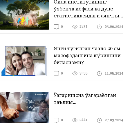
Оила институтининг
ўзбекча қиёфаси ва дунё
статистикасидаги аянчли
рақамлар
2831
05.06.2024
0
Янги туғилган чақалоқ 20 см
масофадангина кўришини
биласизми?
3055
11.05.2024
0
Ўзгаришсиз ўзгараётган
таълим...
2441
27.03.2024
0