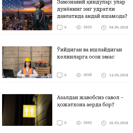
Замонавий ҳиндулар: улар
дунёнинг энг қудратли
давлатида қандай яшамоқда?
3923
04.06.2024
0
Ўқийдиган ва ишлайдиган
келинларга осон эмас
3028
13.04.2024
0
Азалдан жавобсиз савол –
ҳожатхона қаерда бор?
2943
26.03.2024
0