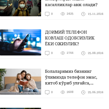
касалликлар авж олади?
2425
15.11.2024
0
ДОИМИЙ ТЕЛЕФОН
КОВЛАШ ОДОБСИЗЛИК
ЁКИ ОЖИЗЛИК?
2744
25.08.2024
0
Болаларимиз бизнинг
қўлимизда телефон эмас,
китоб кўриб улғайса,
манфааатли бўлади
2608
25.06.2024
0