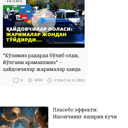
ТАҲЛИЛ
ҲАЙДОВЧИЛАР НОЛАСИ: ЖАРИМАЛАР ЖОНДАН ТЎЙДИРДИ...
"Кўзимиз радарда бўлиб қолди,
йўлгаям қарамаяпмиз" –
ҳайдовчилар жарималар ҳақида
4016
17:54 | 16.11.2023
0
Пласебо эффекти:
Ишончнинг яширин кучи