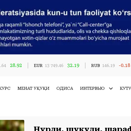
28.92
32.19
-0.18
.64
EUR
13 749.46
RUB
146.19
КУРС
МЕҲНАТ ҲУҚУҚИ
ҲОДИСА
ИНТЕРВЬЮ
КУТ
Нурли, шукуҳли, шара