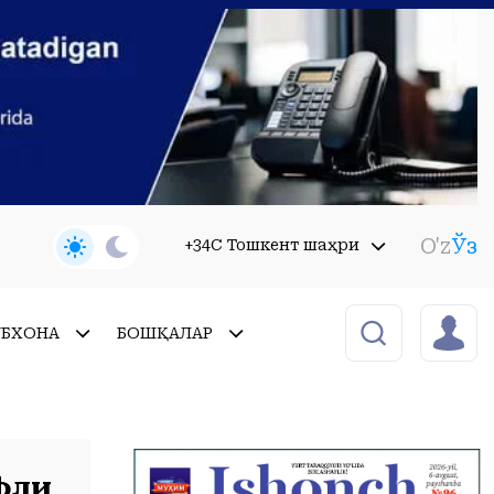
O'z
Ўз
+34C Тошкент шаҳри
УБХОНА
БОШҚАЛАР
фли