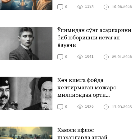
1183
10.06.2026
0
Ўлимидан сўнг асарларини
ёқиб юборишни истаган
ёзувчи
1041
25.01.2026
0
Ҳеч кимга фойда
келтирмаган можаро:
миллиондан ортиқ
кишининг ёстиғини
1936
17.03.2025
0
қуритган Ироқ-Эрон уруши
Ҳавоси ифлос
шаҳарларда қандай