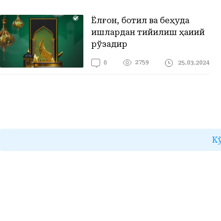
Ёлғон, ботил ва беҳуда
ишлардан тийилиш ҳақиқий
рўзадир
2759
25.03.2024
0
К
Бар