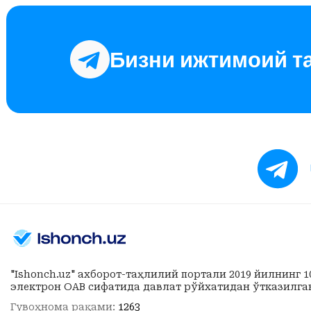
Бизни ижтимоий т
"Ishonch.uz" ахборот-таҳлилий портали 2019 йилнинг 
электрон ОАВ сифатида давлат рўйхатидан ўтказилга
Гувоҳнома рақами:
1263