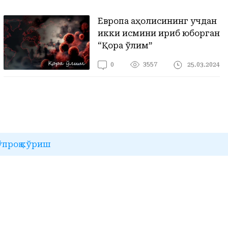
Европа аҳолисининг учдан
икки қисмини қириб юборган
“Қора ўлим”
3557
25.03.2024
0
ўпроқ кўриш
часини кўриш