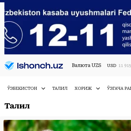
Валюта UZS
USD
11 915
ЎЗБЕКИСТОН
ТАҲЛИЛ
ХОРИЖ
ЎЗГАЧА РА
Таҳлил