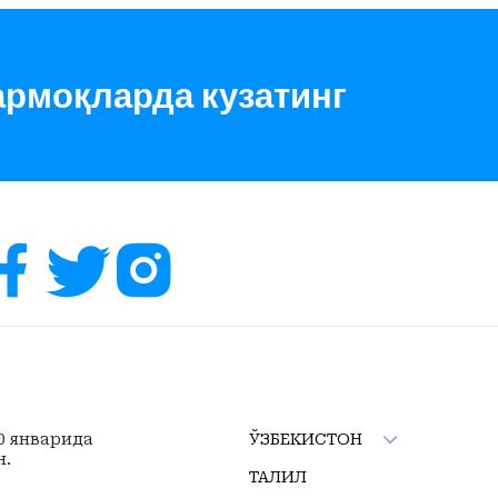
армоқларда кузатинг
10 январида
ЎЗБЕКИСТОН
н.
ТАҲЛИЛ