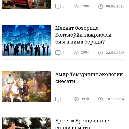
1206
08.06.2026
0
Меҳнат бозорида
Болтиқбўйи тажрибаси
бизга нима беради?
2004
22.03.2025
0
Амир Темурнинг экологик
сиёсати
3940
18.11.2024
0
Брюс ва Брендоннинг
сирли қисмати