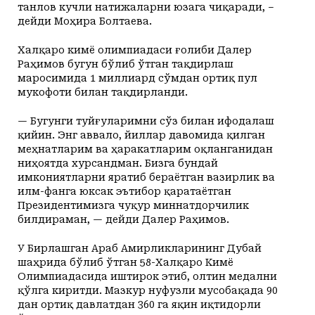
танлов кучли натижаларни юзага чиқаради, –
дейди Моҳира Болтаева.
Халқаро кимё олимпиадаси ғолиби Далер
Раҳимов бугун бўлиб ўтган тақдирлаш
маросимида 1 миллиард сўмдан ортиқ пул
мукофоти билан тақдирланди.
— Бугунги туйғуларимни сўз билан ифодалаш
қийин. Энг аввало, йиллар давомида қилган
меҳнатларим ва ҳаракатларим оқланганидан
ниҳоятда хурсандман. Бизга бундай
имкониятларни яратиб бераётган вазирлик ва
илм-фанга юксак эътибор қаратаётган
Президентимизга чуқур миннатдорчилик
билдираман, — дейди Далер Раҳимов.
У Бирлашган Араб Амирликларининг Дубай
шаҳрида бўлиб ўтган 58-Халқаро Кимё
Олимпиадасида иштирок этиб, олтин медални
қўлга киритди. Мазкур нуфузли мусобақада 90
дан ортиқ давлатдан 360 га яқин иқтидорли