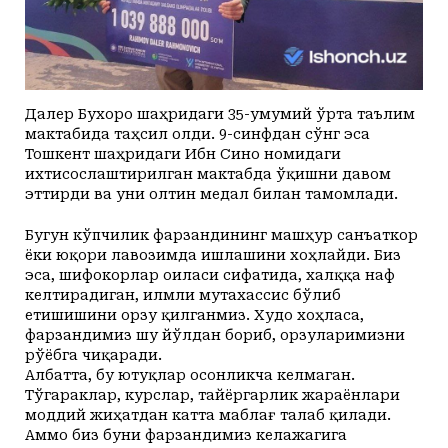
Далер Бухоро шаҳридаги 35-умумий ўрта таълим
мактабида таҳсил олди. 9-синфдан сўнг эса
Тошкент шаҳридаги Ибн Сино номидаги
ихтисослаштирилган мактабда ўқишни давом
эттирди ва уни олтин медал билан тамомлади.
Бугун кўпчилик фарзандининг машҳур санъаткор
ёки юқори лавозимда ишлашини хоҳлайди. Биз
эса, шифокорлар оиласи сифатида, халққа наф
келтирадиган, илмли мутахассис бўлиб
етишишини орзу қилганмиз. Худо хоҳласа,
фарзандимиз шу йўлдан бориб, орзуларимизни
рўёбга чиқаради.
Албатта, бу ютуқлар осонликча келмаган.
Тўгараклар, курслар, тайёргарлик жараёнлари
моддий жиҳатдан катта маблағ талаб қилади.
Аммо биз буни фарзандимиз келажагига