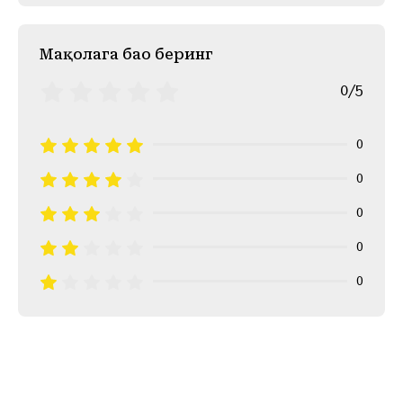
Mақолага баҳо беринг
0/5
0
0
0
0
0