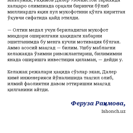
халқаро олимпиада орқали биринчи бўлиб
миллиардга яқин пул мукофотини қўлга киритган
ўқувчи сифатида қайд этилди.
— Олтин медал учун бериладиган мукофот
миқдори оширилгани ҳақидаги хабарни
эшитганимда бу менга кучли мотивация бўлган.
Аммо асосий мақсад — билим. Ушбу маблағни
келажакда ўзимни ривожлантириш, билимимни
янада оширишга инвестиция қиламан, — дейди у.
Келажак режалари ҳақида сўзлар экан, Далер
кимё инженерияси йўналишида таҳсил олиб,
илмий фаолиятни давом эттиришни мақсад
қилганини айтди.
Феруза Раҳимова,
Ishonch.uz