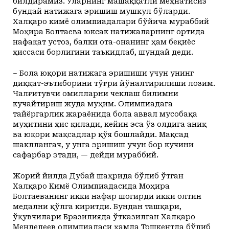
билдирамиз. Уларнинг машаққатли меҳнатисиз
бундай натижага эришиш мушкул бўларди.
Халқаро кимё олимпиадалари бўйича мураббий
Моҳира Болтаева юксак натижаларнинг ортида
нафақат устоз, балки ота-онанинг ҳам беқиёс
ҳиссаси борлигини таъкидлаб, шундай деди.
– Бола юқори натижага эришиши учун унинг
диққат-эътиборини тўғри йўналтирилиши лозим.
Чалғитувчи омилларни чеклаш билимни
кучайтириш жуда муҳим. Олимпиадага
тайёргарлик жараёнида бола аввал мусобақа
муҳитини ҳис қилади, кейин эса ўз олдига аниқ
ва юқори мақсадлар қўя бошлайди. Мақсад
шакллангач, у унга эришиш учун бор кучини
сафарбар этади, — дейди мураббий.
Жорий йилда Дубай шаҳрида бўлиб ўтган
Халқаро Кимё Олимпиадасида Моҳира
Болтаеванинг икки нафар шогирди икки олтин
медални қўлга киритди. Бундан ташқари,
ўқувчилари Бразилияда ўтказилган Халқаро
Менделеев олимпиадаси ҳамда Тошкентда бўлиб