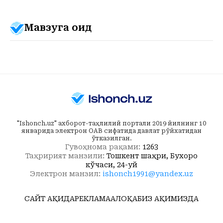
Мавзуга оид
"Ishonch.uz" ахборот-таҳлилий портали 2019 йилнинг 10
январида электрон ОАВ сифатида давлат рўйхатидан
ўтказилган.
Гувоҳнома рақами:
1263
Таҳририят манзили:
Тошкент шаҳри, Бухоро
кўчаси, 24-уй
Электрон манзил:
ishonch1991@yandex.uz
САЙТ ҲАҚИДА
РЕКЛАМА
АЛОҚА
БИЗ ҲАҚИМИЗДА