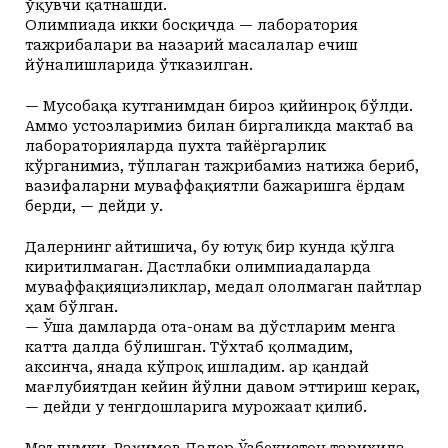
ўқувчи қатнашди.
Олимпиада икки босқичда — лаборатория
тажрибалари ва назарий масалалар ечиш
йўналишларида ўтказилган.
— Мусобақа кутганимдан бироз қийинроқ бўлди.
Аммо устозларимиз билан биргаликда мактаб ва
лабораторияларда пухта тайёргарлик
кўрганимиз, тўплаган тажрибамиз натижа бериб,
вазифаларни муваффақиятли бажаришга ёрдам
берди, — дейди у.
Далернинг айтишича, бу ютуқ бир кунда қўлга
киритилмаган. Дастлабки олимпиадаларда
муваффақияцизликлар, медал ололмаган пайтлар
ҳам бўлган.
— Ўша дамларда ота-онам ва дўстларим менга
катта далда бўлишган. Тўхтаб қолмадим,
аксинча, янада кўпроқ ишладим. Ҳар қандай
мағлубиятдан кейин йўлни давом эттириш керак,
— дейди у тенгдошларига мурожаат қилиб.
Маълумки, Раҳимов Далер Ўзбекистон тарихида