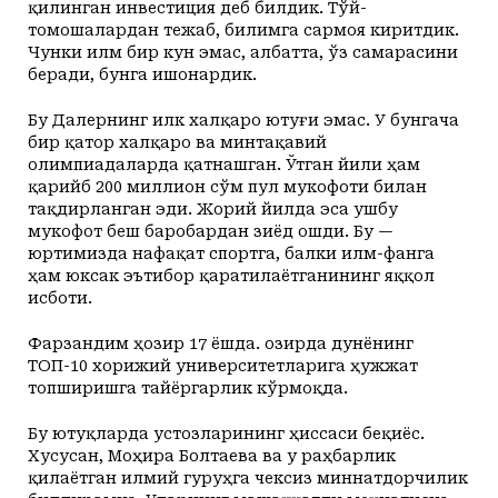
қилинган инвестиция деб билдик. Тўй-
томошалардан тежаб, билимга сармоя киритдик.
Чунки илм бир кун эмас, албатта, ўз самарасини
беради, бунга ишонардик.
Бу Далернинг илк халқаро ютуғи эмас. У бунгача
бир қатор халқаро ва минтақавий
олимпиадаларда қатнашган. Ўтган йили ҳам
қарийб 200 миллион сўм пул мукофоти билан
тақдирланган эди. Жорий йилда эса ушбу
мукофот беш баробардан зиёд ошди. Бу —
юртимизда нафақат спортга, балки илм-фанга
ҳам юксак эътибор қаратилаётганининг яққол
исботи.
Фарзандим ҳозир 17 ёшда. Ҳозирда дунёнинг
ТОП-10 хорижий университетларига ҳужжат
топширишга тайёргарлик кўрмоқда.
Бу ютуқларда устозларининг ҳиссаси беқиёс.
Хусусан, Моҳира Болтаева ва у раҳбарлик
қилаётган илмий гуруҳга чексиз миннатдорчилик