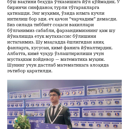
бўш вақтини беҳуда ўтказишига йўл қўймадик. У
биринчи синфданоқ турли тўгаракларга
қатнашди. Энг муҳими, ўзида илмга кучли
интилиш бор эди. Ҳеч қачон “чарчадим” демасди.
Биз оилада тиббиёт соҳаси вакиллари
бўлганимиз сабабли, фарзандимизнинг ҳам шу
йўналишда етук мутахассис бўлишини
истаганмиз. Шу мақсадда ёшлигидан аниқ
фанларга, хусусан, кимё фанига йўналтирдик.
Албатта, кимё чуқур ўзлаштирилиши учун
мустаҳкам пойдевор — математика муҳим.
Шунинг учун дастлаб математикага алоҳида
эътибор қаратилди.