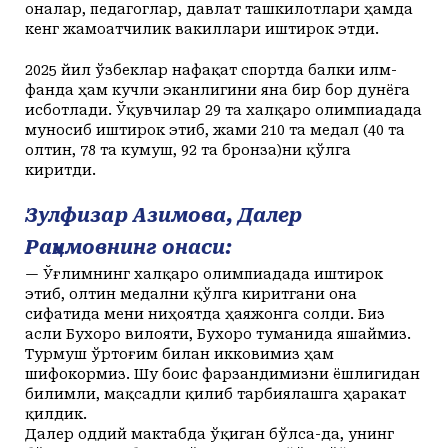
оналар, педагоглар, давлат ташкилотлари ҳамда
кенг жамоатчилик вакиллари иштирок этди.
2025 йил ўзбеклар нафақат спортда балки илм-
фанда ҳам кучли эканлигини яна бир бор дунёга
исботлади. Ўқувчилар 29 та халқаро олимпиадада
муносиб иштирок этиб, жами 210 та медал (40 та
олтин, 78 та кумуш, 92 та бронза)ни қўлга
киритди.
Зулфизар Азимова, Далер
Раҳимовнинг онаси:
— Ўғлимнинг халқаро олимпиадада иштирок
этиб, олтин медални қўлга киритгани она
сифатида мени ниҳоятда ҳаяжонга солди. Биз
асли Бухоро вилояти, Бухоро туманида яшаймиз.
Турмуш ўртоғим билан икковимиз ҳам
шифокормиз. Шу боис фарзандимизни ёшлигидан
билимли, мақсадли қилиб тарбиялашга ҳаракат
қилдик.
Далер оддий мактабда ўқиган бўлса-да, унинг