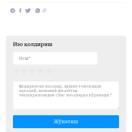
Изоҳ қолдириш
Жўнатиш