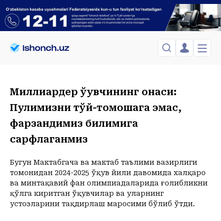
ЎЗБЕКИСТОН
TOSHKENT
Менинг саҳифам
Миллиардер ўқувчининг онаси:
Сиёсат
Менинг жавоним
ТАҲЛИЛ
Пулимизни тўй-томошага эмас,
Toshkent Shahar
Сақланганлар
Chiqish
фарзандимиз билимига
Спорт
Shanba, 08-August
ХОРИЖ
Telefon raqamingizni kiritng
+37
C
сарфлаганмиз
Иқтисод
Tasdiqlash kodini SMS orqali yuboramiz
Жамият
ЎЗГАЧА РАКУРС
Бугун Мактабгача ва мактаб таълими вазирлиги
Сиёсат
МЕҲНАТ ҲУҚУҚИ
Иқтисод
томонидан 2024-2025 ўқув йили давомида халқаро
Hozir
16:00
17:00
18:00
19:00
20:00
21:00
22:00
23:00
ва минтақавий фан олимпиадаларида ғолибликни
+37
C
+36
C
+36
C
+35
C
+34
C
+31
C
+30
C
+27
C
+26
C
ҲОДИСА
қўлга киритган ўқувчилар ва уларнинг
устозларини тақдирлаш маросими бўлиб ўтди.
ИНТЕРВЬЮ