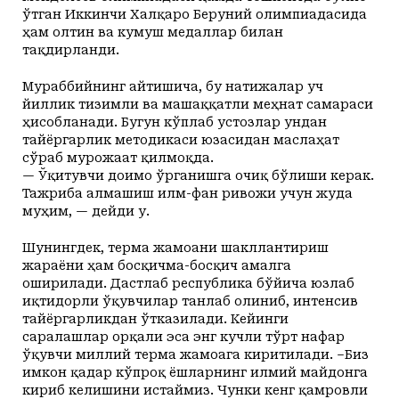
ўтган Иккинчи Халқаро Беруний олимпиадасида
ҳам олтин ва кумуш медаллар билан
тақдирланди.
Мураббийнинг айтишича, бу натижалар уч
йиллик тизимли ва машаққатли меҳнат самараси
ҳисобланади. Бугун кўплаб устозлар ундан
тайёргарлик методикаси юзасидан маслаҳат
сўраб мурожаат қилмоқда.
— Ўқитувчи доимо ўрганишга очиқ бўлиши керак.
Тажриба алмашиш илм-фан ривожи учун жуда
муҳим, — дейди у.
Шунингдек, терма жамоани шакллантириш
жараёни ҳам босқичма-босқич амалга
оширилади. Дастлаб республика бўйича юзлаб
иқтидорли ўқувчилар танлаб олиниб, интенсив
тайёргарликдан ўтказилади. Кейинги
саралашлар орқали эса энг кучли тўрт нафар
ўқувчи миллий терма жамоага киритилади. –Биз
имкон қадар кўпроқ ёшларнинг илмий майдонга
кириб келишини истаймиз. Чунки кенг қамровли