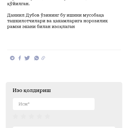
қўйилган.
Даниил Дубов ўзининг бу ишини мусобақа
ташкилотчилари ва ҳакамларига норозилик
рамзи экани билан изоҳлаган
Изоҳ қолдириш