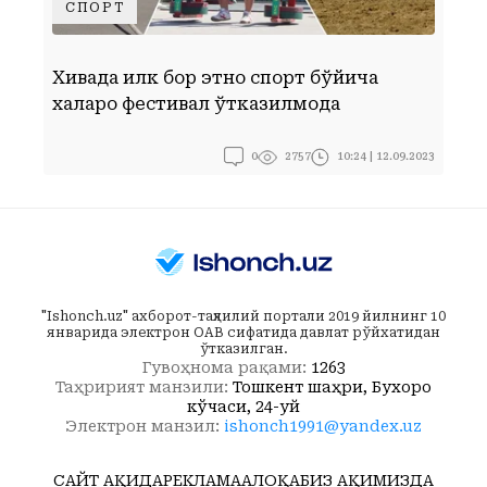
СПОРТ
Хивада илк бор этно спорт бўйича
К
халқаро фестивал ўтказилмоқда
0
10:24 | 12.09.2023
2757
"Ishonch.uz" ахборот-таҳлилий портали 2019 йилнинг 10
январида электрон ОАВ сифатида давлат рўйхатидан
ўтказилган.
Гувоҳнома рақами:
1263
Таҳририят манзили:
Тошкент шаҳри, Бухоро
кўчаси, 24-уй
Электрон манзил:
ishonch1991@yandex.uz
САЙТ ҲАҚИДА
РЕКЛАМА
АЛОҚА
БИЗ ҲАҚИМИЗДА