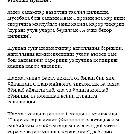
этилиши мумкин).
Аммо ҳакамлар вазиятни таҳлил қилишди.
Мусобақа бош ҳаками Иван Сировий эса ҳар икки
спортчига мағлубият ёзиш ҳақида қарор чиқарди
(дуранг учун уларга берилган 0,5 очко бекор
қилинди).
Шундан сўнг шахматчилар аппелляция беришди.
Аппелляция комиссиясининг учала аъзоси ҳам
бош ҳакамнинг қарорини ўз кучида қолдириш
ҳақида қарор чиқарди.
Шахматчилар фақат иккита от билан бир хил
ўйнашган. Отлар майдонга чиқарилди ва тахта
бўйлаб айлантириб, яна ўз ўрнига жойлаб
қўйилди. 13-юришдан кейин дурангга
келишишди.
Шахмат қоидаларининг 1-модда 11-қоидасида
"Спортчилар шахмат ўйинининг репутациясига
салбий таъсир кўрсатадиган ҳеч қандай хатти-
ҳаракатларни қилиши керак эмас", деб ёзиб