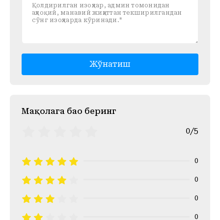
Жўнатиш
Mақолага баҳо беринг
0/5
0
0
0
0