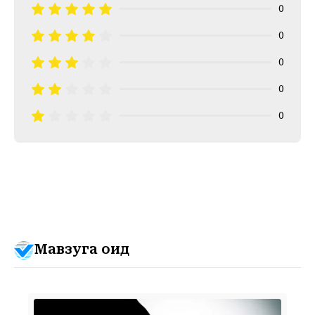
0
0
0
0
0
Мавзуга оид