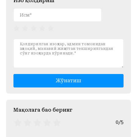
Изоҳ қолдириш
Жўнатиш
Mақолага баҳо беринг
0/5