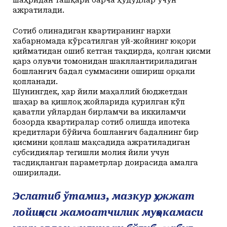
шаҳридан ташқари барча ҳудудлар учун
ажратилади.
Сотиб олинадиган квартиранинг нархи
хабарномада кўрсатилган уй-жойнинг юқори
қийматидан ошиб кетган тақдирда, қолган қисми
қарз олувчи томонидан шакллантириладиган
бошланғич бадал суммасини ошириш орқали
қопланади.
Шунингдек, ҳар йили маҳаллий бюджетдан
шаҳар ва қишлоқ жойларида қурилган кўп
қаватли уйлардан бирламчи ва иккиламчи
бозорда квартиралар сотиб олишда ипотека
кредитлари бўйича бошланғич бадалнинг бир
қисмини қоплаш мақсадида ажратиладиган
субсидиялар тегишли молия йили учун
тасдиқланган параметрлар доирасида амалга
оширилади.
Эслатиб ўтамиз, мазкур ҳужжат
лойиҳаси жамоатчилик муҳокамаси