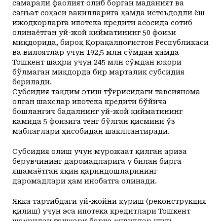
самарали фаолият олиб борган маданият ва
санъат соҳаси вакилларига ҳамда истеъдодли ёш
ижодкорларга ипотека кредити асосида сотиб
олинаётган уй-жой қийматининг 50 фоизи
миқдорида, бироқ Қорақалпоғистон Республикаси
ва вилоятлар учун 192,5 млн сўмдан ҳамда
Тошкент шаҳри учун 245 млн сўмдан юқори
бўлмаган миқдорда бир марталик субсидия
берилади.
Cубсидия тақдим этиш тўғрисидаги тавсиянома
олган шахслар ипотека кредити бўйича
бошланғич бадалнинг уй-жой қийматининг
камида 5 фоизига тенг бўлган қисмини ўз
маблағлари ҳисобидан шакллантиради.
Субсидия олиш учун мурожаат қилган ариза
берувчининг даромадларига у билан бирга
яшамаётган яқин қариндошларининг
даромадлари ҳам инобатга олинади.
Якка тартибдаги уй-жойни қуриш (реконструкция
қилиш) учун эса ипотека кредитлари Тошкент