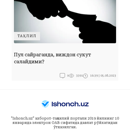
ТАҲЛИЛ
Пул сайраганда, виждон сукут
С
сақлайдими?
0
16:39 | 05.08.2023
3391
"Ishonch.uz" ахборот-таҳлилий портали 2019 йилнинг 10
январида электрон ОАВ сифатида давлат рўйхатидан
ўтказилган.