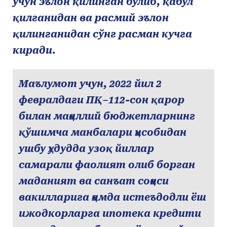
учун эълон қилинган бўлиб, қабул
қилганидан ва расмий эълон
қилинганидан сўнг расман кучга
киради.
Маълумот учун, 2022 йил 2
февралдаги ПҚ–112-сон қарор
билан маҳаллий бюджетларнинг
қўшимча манбалари ҳисобидан
ушбу ҳудудда узоқ йиллар
самарали фаолият олиб борган
маданият ва санъат соҳаси
вакилларига ҳамда истеъдодли ёш
ижодкорларга ипотека кредити