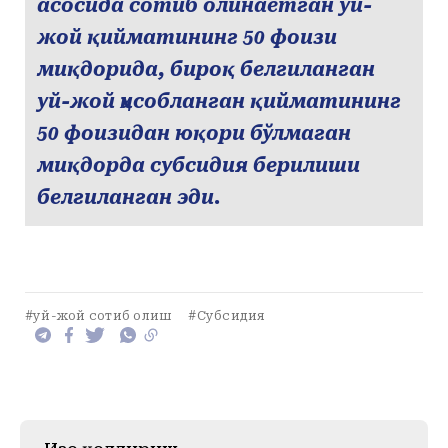
асосида сотиб олинаётган уй-
жой қийматининг 50 фоизи
миқдорида, бироқ белгиланган
уй-жой ҳисобланган қийматининг
50 фоизидан юқори бўлмаган
миқдорда субсидия берилиши
белгиланган эди.
#уй-жой сотиб олиш
#Субсидия