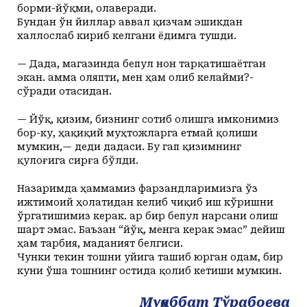
борми-йўқми, олаверади.
Бундан ўн йиллар аввал қизчам эшикдан
халлослаб кириб келгани ёдимга тушди.
— Дада, магазинда бепул нон тарқатишаётган
экан. Ҳамма оляпти, мен ҳам олиб келайми?-
сўради отасидан.
— Йўқ, қизим, бизнинг сотиб олишга имконимиз
бор-ку, ҳақиқий муҳтожларга етмай қолиши
мумкин,— деди дадаси. Бу гап қизимнинг
қулоғига сирға бўлди.
Назаримда ҳаммамиз фарзандларимизга ўз
ижтимоий ҳолатидан келиб чиқиб иш кўришни
ўргатишимиз керак. Ҳар бир бепул нарсани олиш
шарт эмас. Баъзан “йўқ, менга керак эмас” дейиш
ҳам тарбия, маданият белгиси.
Чунки текин тошни уйига ташиб юрган одам, бир
куни ўша тошнинг остида қолиб кетиши мумкин.
Муҳаббат Тўрабоева