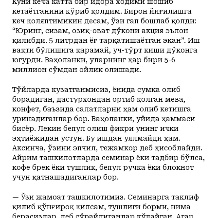
Куни кеча катта бир идора ходими шошиб
кетаётганини кўриб қолдим. Бирон йиғилишга
кеч қоляптимикин десам, ўзи гап бошлаб қолди:
“Юринг, сизам, озиқ-оват дўкони акция эълон
қилибди. 5 литрдан ёғ тарқатишаётган экан”. Иш
вақти бўлишига қарамай, уч-тўрт киши дўконга
югурди. Ваҳоланки, уларнинг ҳар бири 5-6
миллион сўмдан ойлик олишади.
Тўйларда кузатганмисиз, ёнида сумка олиб
борадиган, дастурхондан ортиб қолган мева,
конфет, баъзида салатларни ҳам олиб кетишга
уринадиганлар бор. Ваҳоланки, уйида ҳаммаси
бисёр. Лекин бепул олиш фикри унинг ички
эҳтиёжидан устун. Бу ишдан уялмайди ҳам.
Аксинча, ўзини эпчил, тежамкор деб ҳисоблайди.
Айрим ташкилотларда семинар ёки тадбир бўлса,
кофе брек ёки тушлик, бепул ручка ёки блокнот
учун қатнашадиганлар бор.
— Ўзи жамоат ташкилотимиз. Семинарга таклиф
қилиб қўнғироқ қилсам, тушлиги борми, нима
берасизлар, деб сўрайдиганлар кўпайган. Агар