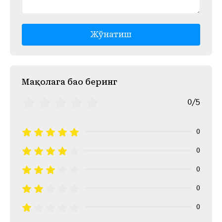
Жўнатиш
Mақолага баҳо беринг
0/5
0
0
0
0
0