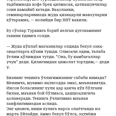
тадбимизда кофе брек қилмасак, қатнашувчилар
сони камайиб кетади. Ваҳоланки,
семинарларимизда жуда қизиқарли мавзуларни
кўтарамиз, — нолийди бир ННТ вакили.
Бу сўзлар Туркияга бориб келган дугонамнинг
гапини ёдимга солди.
— Жуда кўплаб магазинлар олдида бепул озиқ-
овқатларга кўзим тушди. Олмоқчи эдим, талаба
ўғлим қўлимдан тутди. “Она, бу камбағаллар
учун” деди. Қилиғимдан ҳижолат тортдим,— деди
у.
Бизнинг текинга ўчлигимизнинг сабаби нимада?
Менимча, муаммо иқтисодда эмас, маънавиятда.
Инсон боласининг пули ҳар қанча кўп бўлгани
билан, маънан бой бўлмаса, қашшоқлигича
қолаверади. Текинга ўчлигимиз маънан
заифлигимиздан аслида.
Энг қизиғи, киши пулига нарса олаётганда юз
марта ўйлайди. Аммо бепул бўлса, эҳтиёжи