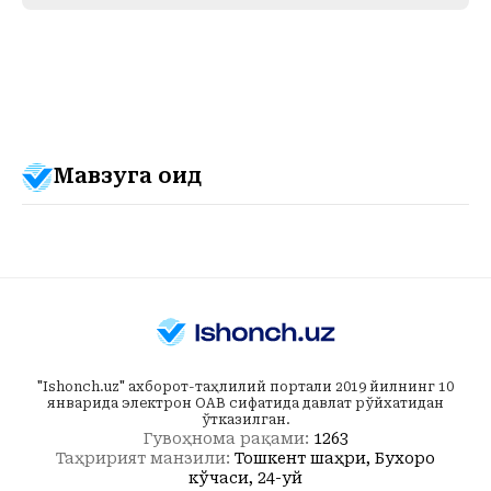
Мавзуга оид
"Ishonch.uz" ахборот-таҳлилий портали 2019 йилнинг 10
январида электрон ОАВ сифатида давлат рўйхатидан
ўтказилган.
Гувоҳнома рақами:
1263
Таҳририят манзили:
Тошкент шаҳри, Бухоро
кўчаси, 24-уй