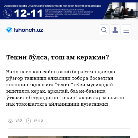
ЎЗБЕКИСТОН
TOSHKENT
Менинг саҳифам
Текин бўлса, тош ҳам керакми?
Сиёсат
Менинг жавоним
ТАҲЛИЛ
Toshkent Shahar
Сақланганлар
Нарх-наво кун сайин ошиб бораётган даврда
Chiqish
Спорт
Shanba, 08-August
рўзғор ташвиши елкасини тобора босаётган
ХОРИЖ
Telefon raqamingizni kiritng
+36
C
кишининг қулоғига “текин” сўзи мусиқадай
Иқтисод
Tasdiqlash kodini SMS orqali yuboramiz
Жамият
эшитилса керак. Ҳарқалай, баъзи-баъзида
ЎЗГАЧА РАКУРС
ўтказилиб турадиган “текин” акциялар манзили
Сиёсат
нақ томошагоҳга айланишини кузатяпмиз.
МЕҲНАТ ҲУҚУҚИ
Иқтисод
Hozir
18:00
19:00
20:00
21:00
22:00
23:00
+36
C
+35
C
+34
C
+31
C
+29
C
+29
C
+27
C
ҲОДИСА
850
15:12
ИНТЕРВЬЮ