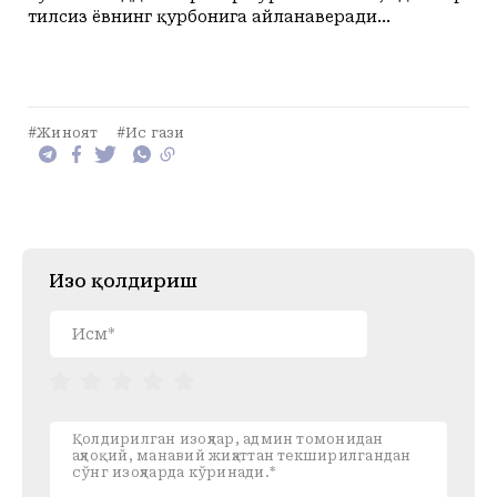
тилсиз ёвнинг қурбонига айланаверади...
#Жиноят
#Ис гази
Изоҳ қолдириш