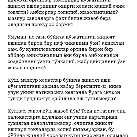
жиноят ишларининг охирги ҳолати қандай ечим
топяпти? Айбдорлар топилиб, жазоланганми?
Мазкур саволларга факт билан жавоб бера
оладиган прокурор борми?
Умуман, ис гази бўйича қўзғатилган жиноят
ишидан бирон бир наф чиқадими ўзи? Ҳақиқатан
ҳам, бу кўнгилсизликлар ортида бирон бир
айбдор аниқланадими ёки барча айб хонадон
соҳибининг ўзига тўнкалиб, жабрдийданинг ўзи
жазоланадими?
Хўш, мазкур ҳолатлар бўйича жиноят иши
қўзғатилгани ҳақида хабар бериляпти-ю, нима
учун унинг натижасига келганда ўрага сичқон
тушди гулдир-гуп қабилида иш тутилмоқда?
Хуллас, савол кўп, жавоб йўқ! Токи ис газига оид
ҳалокатларга шунчаки енг учида қараларкан,
тузилган далолатномалар, очилган жиноят
ишлари токчаларда қолиб кетавераркан, бу
бўйича жиддий чоралар кўрилмас экан, одамлар