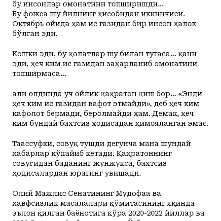
бу инсонлар омонатини топширишди…
Бу фожеа шу йилнинг ҳисобидан иккинчиси.
Октябрь ойида ҳам ис газидан бир инсон ҳалок
бўлган эди.
Кошки эди, бу ҳолатлар шу билан тугаса… қани
эди, ҳеч ким ис газидан заҳарланиб омонатини
топширмаса…
Ҳали олдинда уч ойлик қаҳратон қиш бор… «Энди
ҳеч ким ис газидан вафот этмайди», деб ҳеч ким
кафолот бермади, беролмайди ҳам. Демак, ҳеч
ким бундай бахтсиз ҳодисадан ҳимояланган эмас.
Таассуфки, совуқ тушди дегунча мана шундай
хабарлар кўпайиб кетади. Қаҳратоннинг
совуғидан баданинг жунжукса, бахтсиз
ҳодисалардан юрагинг увишади.
Олий Мажлис Сенатининг Мудофаа ва
хавфсизлик масалалари қўмитасининг яқинда
эълон қилган баёнотига кўра 2020-2022 йиллар ва