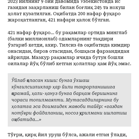
2023 йилнинг 9 ойи давомида Ўзбекистонда ис
газидан заҳарланиш билан боғлиқ 245 та нохуш
ҳолат кузатилган. Оқибатда 200 нафар фуқаро
жароҳатланган, 421 нафари ҳалок бўлган.
421 нафар фуқаро… бу рақамлар ортида минглаб
(балки миллионлаб) одамларнинг тақдири
ўзгариб кетди, ахир. Тилсиз ёв оқибатида кимдир
онасидан, биров отасидан, бошқаси фарзандидан
айрилди. Мазкур рақамлар ичида бутун бошли
оилалар йўқ бўлиб кетган ҳолатлар ҳам йўқ эмас.
Ўйлаб қоласан киши: бунга ўхшаш
кўнгилсизликлар ҳар йили такрорланишига
қарамай, ҳали-ҳануз бунга барҳам беришнинг
чораси топилмаяпти. Мутасаддиларнинг бу
ҳолатга эса доимгидек жавоби тайёр: «газдан
нотўғри фойдаланиш, носоз қурилмани ишлатиш
оқибатида...»
Тўғри, қирқ йил уруш бўлса, ажали етган ўлади,