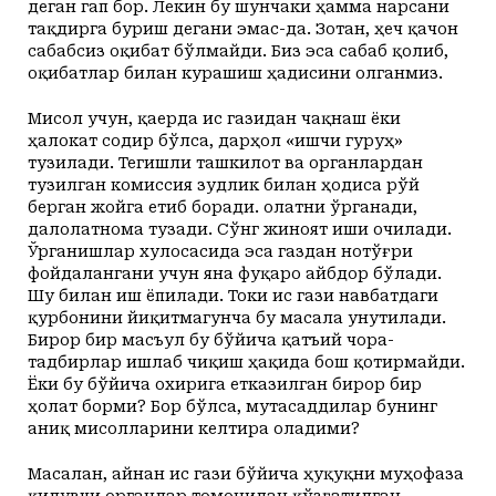
деган гап бор. Лекин бу шунчаки ҳамма нарсани
тақдирга буриш дегани эмас-да. Зотан, ҳеч қачон
сабабсиз оқибат бўлмайди. Биз эса сабаб қолиб,
оқибатлар билан курашиш ҳадисини олганмиз.
Мисол учун, қаерда ис газидан чақнаш ёки
ҳалокат содир бўлса, дарҳол «ишчи гуруҳ»
тузилади. Тегишли ташкилот ва органлардан
тузилган комиссия зудлик билан ҳодиса рўй
берган жойга етиб боради. Ҳолатни ўрганади,
далолатнома тузади. Сўнг жиноят иши очилади.
Ўрганишлар хулосасида эса газдан нотўғри
фойдалангани учун яна фуқаро айбдор бўлади.
Шу билан иш ёпилади. Токи ис гази навбатдаги
қурбонини йиқитмагунча бу масала унутилади.
Бирор бир масъул бу бўйича қатъий чора-
тадбирлар ишлаб чиқиш ҳақида бош қотирмайди.
Ёки бу бўйича охирига етказилган бирор бир
ҳолат борми? Бор бўлса, мутасаддилар бунинг
аниқ мисолларини келтира оладими?
Масалан, айнан ис гази бўйича ҳуқуқни муҳофаза
қилувчи органлар томонидан қўзғатилган