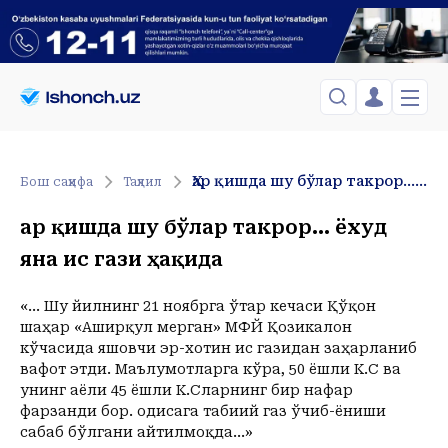
ЎЗБЕКИСТОН
TOSHKENT
Менинг саҳифам
Ҳар қишда шу бўлар такрор… ёхуд яна ис гази ҳақида
Бош саҳифа
Таҳлил
Сиёсат
Менинг жавоним
ТАҲЛИЛ
Toshkent Shahar
Ҳар қишда шу бўлар такрор… ёхуд
Сақланганлар
Chiqish
Спорт
Yakshanba, 09-August
яна ис гази ҳақида
ХОРИЖ
Telefon raqamingizni kiritng
+22
C
Иқтисод
Tasdiqlash kodini SMS orqali yuboramiz
Жамият
ЎЗГАЧА РАКУРС
«… Шу йилнинг 21 ноябрга ўтар кечаси Қўқон
шаҳар «Аширқул мерган» МФЙ Қозикалон
Сиёсат
МЕҲНАТ ҲУҚУҚИ
Иқтисод
кўчасида яшовчи эр-хотин ис газидан заҳарланиб
Hozir
05:00
06:00
07:00
08:00
09:00
10:00
11:00
12:00
1
вафот этди. Маълумотларга кўра, 50 ёшли К.С ва
+22
C
+21
C
+21
C
+23
C
+27
C
+31
C
+33
C
+35
C
+37
C
+
ҲОДИСА
унинг аёли 45 ёшли К.Сларнинг бир нафар
фарзанди бор. Ҳодисага табиий газ ўчиб-ёниши
ИНТЕРВЬЮ
сабаб бўлгани айтилмоқда…»