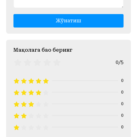
Жўнатиш
Mақолага баҳо беринг
0/5
0
0
0
0
0