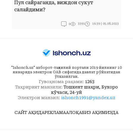
Пул сайраганда, виждон сукут
С
сақлайдими?
0
16:39 | 05.08.2023
3391
"Ishonch.uz" ахборот-таҳлилий портали 2019 йилнинг 10
январида электрон ОАВ сифатида давлат рўйхатидан
ўтказилган.
Гувоҳнома рақами:
1263
Таҳририят манзили:
Тошкент шаҳри, Бухоро
кўчаси, 24-уй
Электрон манзил:
ishonch1991@yandex.uz
САЙТ ҲАҚИДА
РЕКЛАМА
АЛОҚА
БИЗ ҲАҚИМИЗДА