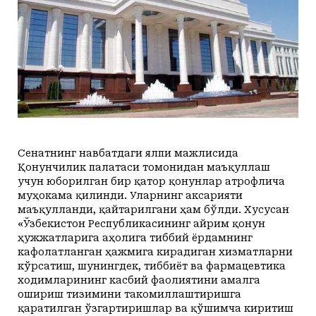
+25
+20
Dushanba, 10
Маданият ва маърифат
Кириш
КУТУБХОНА
+24
+20
Seshanba, 11
Адабиёт
+23
+20
Chorshanba, 12
БОШҚАЛАР
+24
+20
Payshanba, 13
Суратлар сўзлаганда...
Илмий ишлар
+26
+20
Juma, 14
Toshkent
Hozir
03:00
04:00
05:00
06:00
07:00
08
+24
+20
Shanba, 15
Shahar
+25
C
+24
C
+24
C
+23
C
+23
C
+24
C
+
Колумнистлар
Мақолалар
+23
+20
Yakshanba, 16
+25
c
+26
+20
Dushanba, 17
АРХИВ
Касаба фаоллари учун қўлланмалар
Сенатнинг навбатдаги ялпи мажлисида
Қонунчилик палатаси томонидан маъқуллаш
Ўзбекистон журналистлари
учун юборилган бир қатор қонунлар атрофлича
муҳокама қилинди. Уларнинг аксарияти
маъқулланди, қайтарилгани ҳам бўлди. Хусусан
«Ўзбекистон Республикасининг айрим қонун
ҳужжатларига аҳолига тиббий ёрдамнинг
кафолатланган ҳажмига кирадиган хизматларни
O'z
Ўз
кўрсатиш, шунингдек, тиббиёт ва фармацевтика
ходимларининг касбий фаолиятини амалга
ошириш тизимини такомиллаштиришга
қаратилган ўзгартиришлар ва қўшимча киритиш