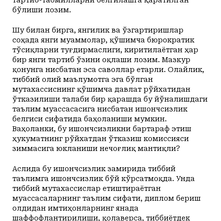
тартиб-таомилларни белгилашга қаратилган
бўлиши лозим.
Шу билан бирга, янгилик ва ўзгартиришлар
соҳада янги муаммолар, қўшимча бюрократик
тўсиқларни туғдирмаслиги, киритилаётган ҳар
бир янги тартиб ўзини оқлаши лозим. Мазкур
қонунга нисбатан эса саволлар етарли. Олайлик,
тиббий олий маълумотга эга бўлган
мутахассиснинг қўшимча давлат рўйхатидан
ўтказилиши талаби бир қарашда бу йўналишдаги
таълим муассасасига нисбатан ишончсизлик
белгиси сифатида баҳоланиши мумкин.
Ваҳоланки, бу ишончсизликни бартараф этиш
ҳукуматнинг рўйхатдан ўтказиш комиссияси
зиммасига юкланиши нечоғлиқ мантиқли?
Аслида бу ишончсизлик замирида тиббий
таълимга ишончсизлик бўй кўрсатмоқда. Унда
тиббий мутахассислар етиштираётган
муассасаларнинг таълим сифати, диплом бериш
олдидан имтиҳонларнинг янада
шаффофлантирилиши, қолаверса, тиббиётдек