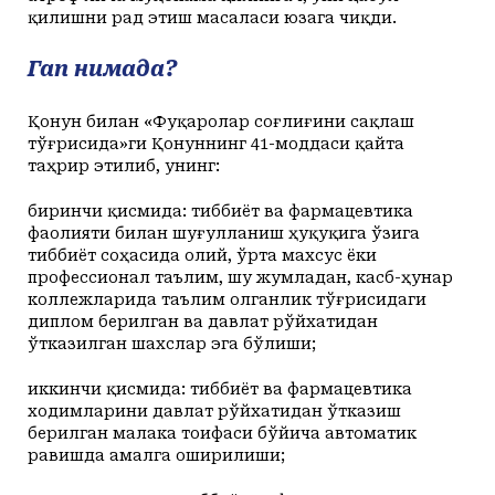
қилишни рад этиш масаласи юзага чиқди.
Гап нимада?
Қонун билан «Фуқаролар соғлиғини сақлаш
тўғрисида»ги Қонуннинг 41-моддаси қайта
таҳрир этилиб, унинг:
биринчи қисмида: тиббиёт ва фармацевтика
фаолияти билан шуғулланиш ҳуқуқига ўзига
тиббиёт соҳасида олий, ўрта махсус ёки
профессионал таълим, шу жумладан, касб-ҳунар
коллежларида таълим олганлик тўғрисидаги
диплом берилган ва давлат рўйхатидан
ўтказилган шахслар эга бўлиши;
иккинчи қисмида: тиббиёт ва фармацевтика
ходимларини давлат рўйхатидан ўтказиш
берилган малака тоифаси бўйича автоматик
равишда амалга оширилиши;