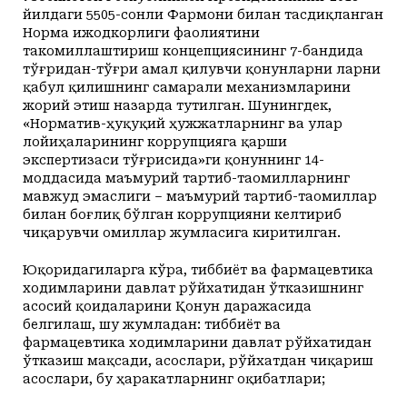
йилдаги 5505-сонли Фармони билан тасдиқланган
Норма ижодкорлиги фаолиятини
такомиллаштириш концепциясининг 7-бандида
тўғридан-тўғри амал қилувчи қонунларни ларни
қабул қилишнинг самарали механизмларини
жорий этиш назарда тутилган. Шунингдек,
«Норматив-ҳуқуқий ҳужжатларнинг ва улар
лойиҳаларининг коррупцияга қарши
экспертизаси тўғрисида»ги қонуннинг 14-
моддасида маъмурий тартиб-таомилларнинг
мавжуд эмаслиги – маъмурий тартиб-таомиллар
билан боғлиқ бўлган коррупцияни келтириб
чиқарувчи омиллар жумласига киритилган.
Юқоридагиларга кўра, тиббиёт ва фармацевтика
ходимларини давлат рўйхатидан ўтказишнинг
асосий қоидаларини Қонун даражасида
белгилаш, шу жумладан: тиббиёт ва
фармацевтика ходимларини давлат рўйхатидан
ўтказиш мақсади, асослари, рўйхатдан чиқариш
асослари, бу ҳаракатларнинг оқибатлари;