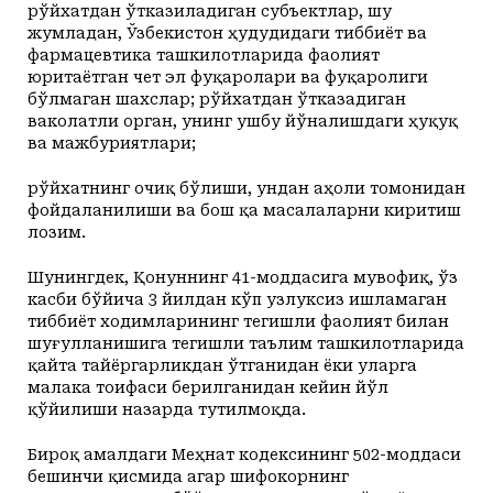
рўйхатдан ўтказиладиган субъектлар, шу
жумладан, Ўзбекистон ҳудудидаги тиббиёт ва
фармацевтика ташкилотларида фаолият
юритаётган чет эл фуқаролари ва фуқаролиги
бўлмаган шахслар; рўйхатдан ўтказадиган
ваколатли орган, унинг ушбу йўналишдаги ҳуқуқ
ва мажбуриятлари;
рўйхатнинг очиқ бўлиши, ундан аҳоли томонидан
фойдаланилиши ва бош қа масалаларни киритиш
лозим.
Шунингдек, Қонуннинг 41-моддасига мувофиқ, ўз
касби бўйича 3 йилдан кўп узлуксиз ишламаган
тиббиёт ходимларининг тегишли фаолият билан
шуғулланишига тегишли таълим ташкилотларида
қайта тайёргарликдан ўтганидан ёки уларга
малака тоифаси берилганидан кейин йўл
қўйилиши назарда тутилмоқда.
Бироқ амалдаги Меҳнат кодексининг 502-моддаси
бешинчи қисмида агар шифокорнинг