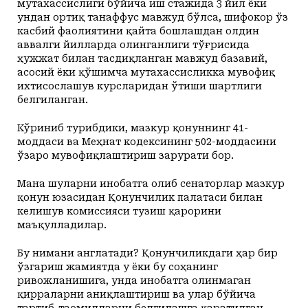
мутахассислиги бўйича иш стажида 3 йил ёки
ундан ортиқ танаффус мавжуд бўлса, шифокор ўз
касбий фаолиятини қайта бошлашдан олдин
аввалги йилларда олинганлиги тўғрисида
ҳужжат билан тасдиқланган мавжуд базавий,
асосий ёки қўшимча мутахассисликка мувофиқ
ихтисослашув курсларидан ўтиши шартлиги
белгиланган.
Кўриниб турибдики, мазкур қонуннинг 41-
моддаси ва Меҳнат кодексининг 502-моддасини
ўзаро мувофиқлаштириш зарурати бор.
Мана шуларни инобатга олиб сенаторлар мазкур
қонун юзасидан Қонунчилик палатаси билан
келишув комиссияси тузиш қарорини
маъқулладилар.
Бу нимани англатади? Қонунчиликдаги ҳар бир
ўзгариш жамиятда у ёки бу соҳанинг
ривожланишига, унда инобатга олинмаган
қирраларни аниқлаштириш ва улар бўйича