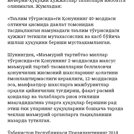
меъёрий-ҳуқуқий ҳужжатлар талаблари инобатга
олинмаган. Жумладан:
«Таълим тўғрисида»ги Қонуннинг 40-моддаси
олтинчи қисмида давлат томонидан
тасдиқланган намунадаги таълим тўғрисидаги
ҳужжат тегишли мутахассислик ва касб бўйича
ишлаш ҳуқуқини бериши мустаҳкамланган.
Шунингдек, «Маъмурий тартибтао миллар
тўғрисида»ги Қонуннинг 2-моддасида махсус
маъмурий тартиб-таомилларни белгиловчи
қонунчилик жисмоний шахсларнинг ҳолатини
ёмонлаштирмаслиги кераклиги, 12-моддасида
эса, манфаатдор шахсларга мажбуриятлар
орқали қийинчилик туғдириш, фақат расмий
қоидалар ва талабларга риоя этилиши
мақсадидагина уларга ҳуқуқлар беришни рад
этиш ёки уларнинг ҳуқуқларини бошқача тарзда
чеклаш маъмурий органларга тақиқланиши
назарда тутилган.
Ўзбекистон Республикаси Президентининг 2018