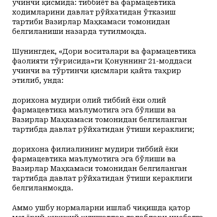
учинчи қисмида: тиббиёт ва фармацевтика
ходимларини давлат рўйхатидан ўтказиш
тартиби Вазирлар Маҳкамаси томонидан
белгиланиши назарда тутилмоқда.
Шунингдек, «Дори воситалари ва фармацевтика
фаолияти тўғрисида»ги Қонуннинг 21-моддаси
учинчи ва тўртинчи қисмлари қайта таҳрир
этилиб, унда:
дорихона мудири олий тиббий ёки олий
фармацевтика маълумотига эга бўлиши ва
Вазирлар Маҳкамаси томонидан белгиланган
тартибда давлат рўйхатидан ўтиши кераклиги;
дорихона филиалининг мудири тиббий ёки
фармацевтика маълумотига эга бўлиши ва
Вазирлар Маҳкамаси томонидан белгиланган
тартибда давлат рўйхатидан ўтиши кераклиги
белгиланмоқда.
Аммо ушбу нормаларни ишлаб чиқишда қатор