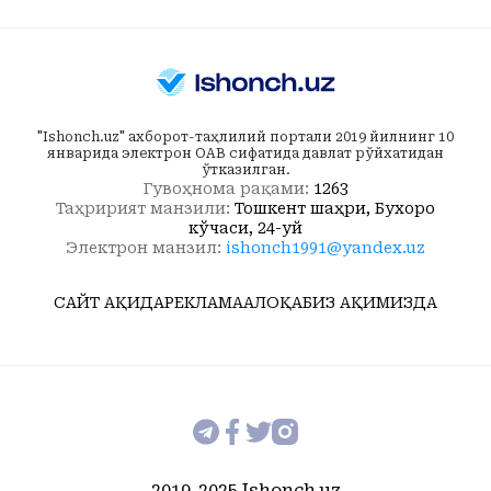
"Ishonch.uz" ахборот-таҳлилий портали 2019 йилнинг 10
январида электрон ОАВ сифатида давлат рўйхатидан
ўтказилган.
Гувоҳнома рақами:
1263
Таҳририят манзили:
Тошкент шаҳри, Бухоро
кўчаси, 24-уй
Электрон манзил:
ishonch1991@yandex.uz
САЙТ ҲАҚИДА
РЕКЛАМА
АЛОҚА
БИЗ ҲАҚИМИЗДА
2019-2025 Ishonch.uz