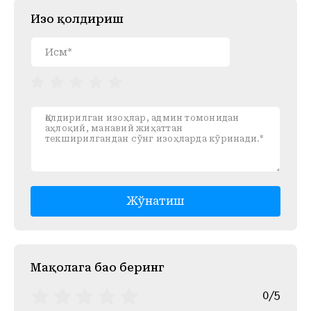
Изоҳ қолдириш
Жўнатиш
Mақолага баҳо беринг
0/5