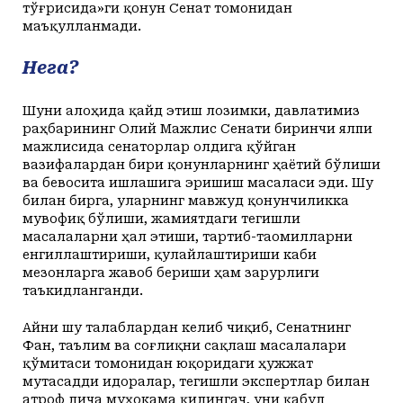
тўғрисида»ги қонун Сенат томонидан
маъқулланмади.
Нега?
Шуни алоҳида қайд этиш лозимки, давлатимиз
раҳбарининг Олий Мажлис Сенати биринчи ялпи
мажлисида сенаторлар олдига қўйган
вазифалардан бири қонунларнинг ҳаётий бўлиши
ва бевосита ишлашига эришиш масаласи эди. Шу
билан бирга, уларнинг мавжуд қонунчиликка
мувофиқ бўлиши, жамиятдаги тегишли
масалаларни ҳал этиши, тартиб-таомилларни
енгиллаштириши, қулайлаштириши каби
мезонларга жавоб бериши ҳам зарурлиги
таъкидланганди.
Айни шу талаблардан келиб чиқиб, Сенатнинг
Фан, таълим ва соғлиқни сақлаш масалалари
қўмитаси томонидан юқоридаги ҳужжат
мутасадди идоралар, тегишли экспертлар билан
атроф лича муҳокама қилингач, уни қабул