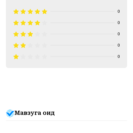
0
0
0
0
0
Мавзуга оид