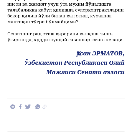
инсон ва жамият учун ўта муҳим йўналишга
талабаликка қабул қилишда суперконтрактларни
бекор қилиш йўли билан ҳал этиш, курашиш
мантиқан тўғри бўлмайдими?
Сенатнинг рад этиш қарорини халқона тилга
ўгирганда, худди шундай саволлар юзага келади.
Ҳусан ЭРМАТОВ,
Ўзбекистон Республикаси Олий
Мажлиси Сенати аъзоси