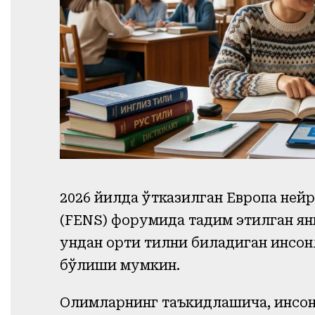
2026 йилда ўтказилган Европа не
(FENS) форумида тақдим этилган янг
ундан ортиқ тилни биладиган инсо
бўлиши мумкин.
Олимларнинг таъкидлашича, инсо