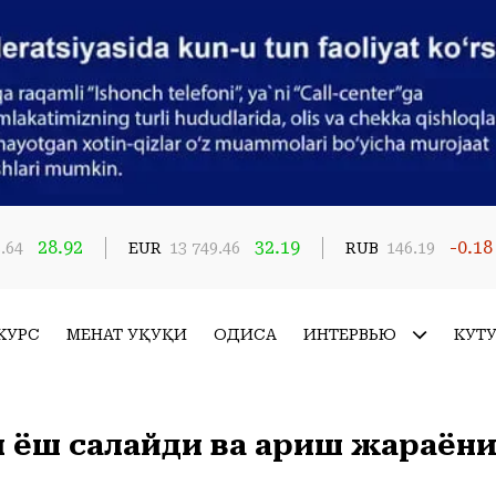
28.92
32.19
-0.18
.64
EUR
13 749.46
RUB
146.19
КУРС
МЕҲНАТ ҲУҚУҚИ
ҲОДИСА
ИНТЕРВЬЮ
КУТ
ёш сақлайди ва қариш жараён