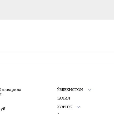
10 январида
ЎЗБЕКИСТОН
н.
ТАҲЛИЛ
ХОРИЖ
-уй