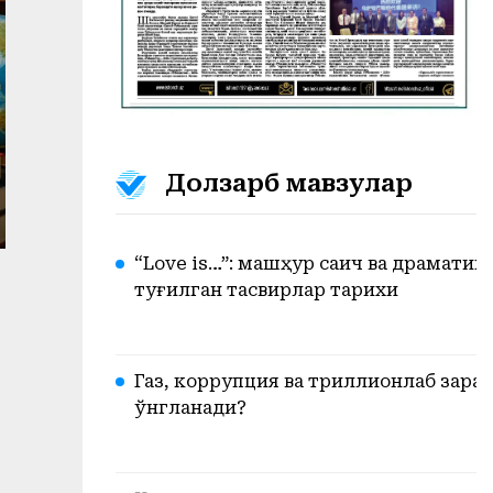
Долзарб мавзулар
“Love is…”: машҳур сақич ва драмати
туғилган тасвирлар тарихи
Газ, коррупция ва триллионлаб зарар.
ўнгланади?