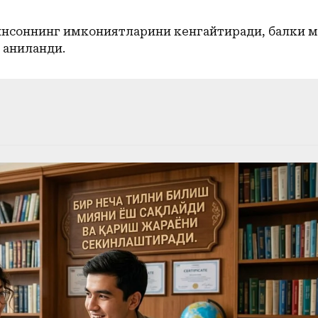
т инсоннинг имкониятларини кенгайтиради, балки 
аниқланди.