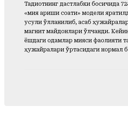
Тадқиқотнинг дастлабки босқичида 
«мия қариши соати» модели яратил
усули қўлланилиб, асаб ҳужайралар
магнит майдонлари ўлчанди. Кейин
ёшдаги одамлар мияси фаолияти та
ҳужайралари ўртасидаги нормал б