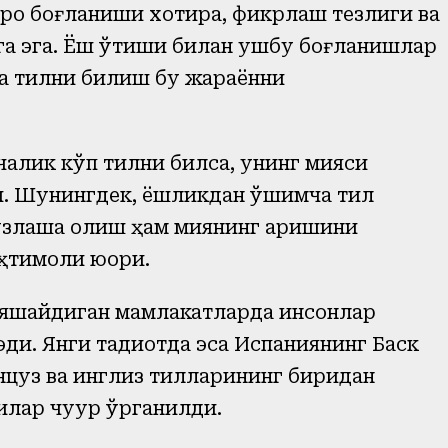
аро боғланиши хотира, фикрлаш тезлиги ва
га эга. Ёш ўтиши билан ушбу боғланишлар
та тилни билиш бу жараённи
нчалик кўп тилни билса, унинг мияси
. Шунингдек, ёшликдан қўшимча тил
ўзлаша олиш ҳам миянинг қаришини
ҳтимоли юқори.
и яшайдиган мамлакатларда инсонлар
эди. Янги тадқиқотда эса Испаниянинг Баск
анцуз ва инглиз тилларининг биридан
лар чуқур ўрганилди.