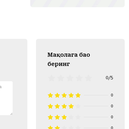
Mақолага баҳо
беринг
0/5
0
0
0
0