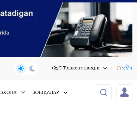
O'z
Ўз
+25C Тошкент шаҳри
УБХОНА
БОШҚАЛАР
и