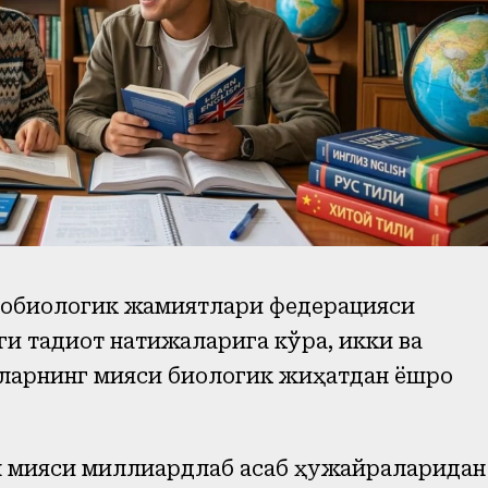
йробиологик жамиятлари федерацияси
и тадқиқот натижаларига кўра, икки ва
нларнинг мияси биологик жиҳатдан ёшроқ
н мияси миллиардлаб асаб ҳужайраларидан