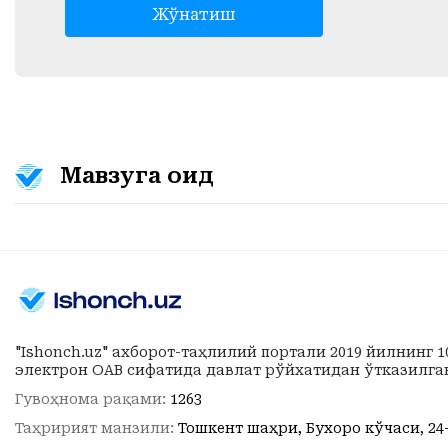
Жўнатиш
Мавзуга оид
"Ishonch.uz" ахборот-таҳлилий портали 2019 йилнинг 
электрон ОАВ сифатида давлат рўйхатидан ўтказилга
Гувоҳнома рақами:
1263
Таҳририят манзили:
Тошкент шаҳри, Бухоро кўчаси, 24