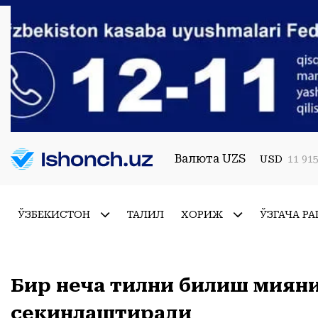
Валюта UZS
USD
11 915
ЎЗБЕКИСТОН
ТАҲЛИЛ
ХОРИЖ
ЎЗГАЧА РА
Бир неча тилни билиш мияни 
секинлаштиради