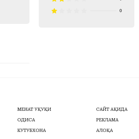
0
МЕҲНАТ ҲУҚУҚИ
САЙТ ҲАҚИДА
ҲОДИСА
РЕКЛАМА
КУТУБХОНА
АЛОҚА