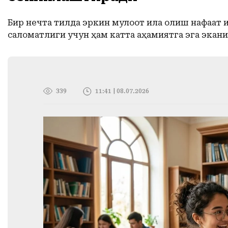
Бир нечта тилда эркин мулоқот қила олиш нафақа
саломатлиги учун ҳам катта аҳамиятга эга экани 
339
11:41 | 08.07.2026