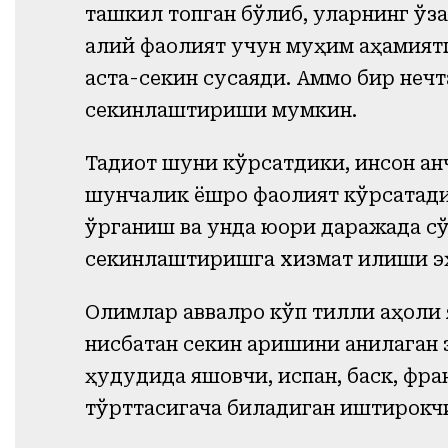
ташкил топган бўлиб, уларнинг ўз
ақлий фаолият учун муҳим аҳамият
аста-секин сусаяди. Аммо бир неч
секинлаштириши мумкин.
Тадқиқот шуни кўрсатдики, инсон қа
шунчалик ёшроқ фаолият кўрсатади
ўрганиш ва унда юқори даражада с
секинлаштиришга хизмат қилиши э
Олимлар аввалроқ кўп тилли аҳол
нисбатан секин қаришини аниқлаган 
ҳудудида яшовчи, испан, баск, фр
тўрттасигача биладиган иштирокчи