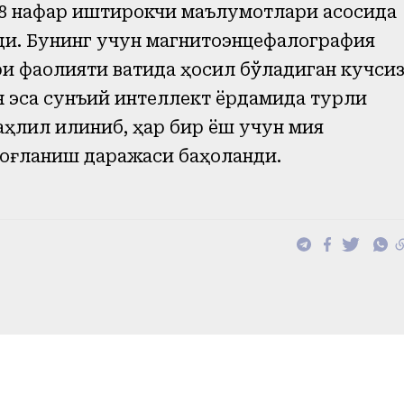
728 нафар иштирокчи маълумотлари асосида
ди. Бунинг учун магнитоэнцефалография
и фаолияти вақтида ҳосил бўладиган кучси
 эса сунъий интеллект ёрдамида турли
ҳлил қилиниб, ҳар бир ёш учун мия
оғланиш даражаси баҳоланди.