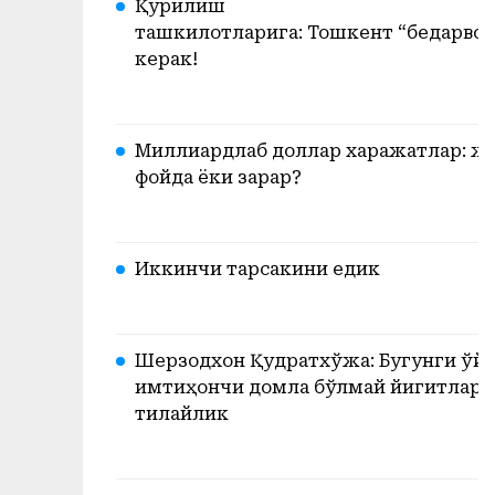
Қурилиш
ташкилотларига: Тошкент “бедарвоз
керак!
Миллиардлаб доллар харажатлар: ж
фойда ёки зарар?
Иккинчи тарсакини едик
Шерзодхон Қудратхўжа: Бугунги ўйи
имтиҳончи домла бўлмай йигитлари
тилайлик