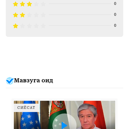
0
0
0
Мавзуга оид
СИЁСАТ
НЕГА АШХОБОДДА ФАВҚУЛОДДА САММИТ ТАШКИЛ ЭТИЛДИ?СИЁСАТШУНОС ФАРХОД ТОЛИПОВДАН 4 ТА МУҲИМ ФАРАЗ