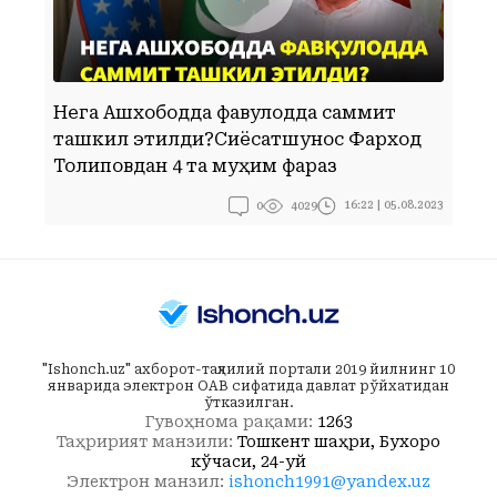
Нега Ашхободда фавқулодда саммит
Б
ташкил этилди?Сиёсатшунос Фарход
б
Толиповдан 4 та муҳим фараз
П
0
16:22 | 05.08.2023
4029
"Ishonch.uz" ахборот-таҳлилий портали 2019 йилнинг 10
январида электрон ОАВ сифатида давлат рўйхатидан
ўтказилган.
Гувоҳнома рақами:
1263
Таҳририят манзили:
Тошкент шаҳри, Бухоро
кўчаси, 24-уй
Электрон манзил:
ishonch1991@yandex.uz