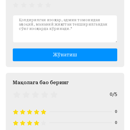
Жўнатиш
Mақолага баҳо беринг
0/5
0
0