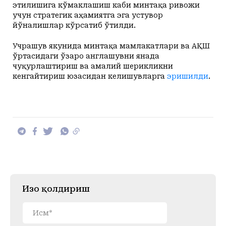
этилишига кўмаклашиш каби минтақа ривожи
учун стратегик аҳамиятга эга устувор
йўналишлар кўрсатиб ўтилди.
Учрашув якунида минтақа мамлакатлари ва АҚШ
ўртасидаги ўзаро англашувни янада
чуқурлаштириш ва амалий шерикликни
кенгайтириш юзасидан келишувларга
эришилди
.
Изоҳ қолдириш