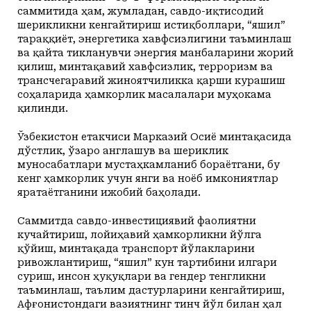
саммитида ҳам, жумладан, савдо-иқтисодий
шерикликни кенгайтириш истиқболлари, “яшил”
тараққиёт, энергетика хавфсизлигини таъминлаш
ва қайта тикланувчи энергия манбаларини жорий
қилиш, минтақавий хавфсизлик, терроризм ва
трансчегаравий жиноятчиликка қарши курашиш
соҳаларида ҳамкорлик масалалари муҳокама
қилинди.
Ўзбекистон етакчиси Марказий Осиё минтақасида
дўстлик, ўзаро англашув ва шериклик
муносабатлари мустаҳкамланиб бораётгани, бу
кенг ҳамкорлик учун янги ва ноёб имкониятлар
яратаётганини ижобий баҳолади.
Саммитда савдо-инвестициявий фаолиятни
кучайтириш, лойиҳавий ҳамкорликни йўлга
қўйиш, минтақада транспорт йўлакларини
ривожлантириш, “яшил” кун тартибини илгари
суриш, инсон ҳуқуқлари ва гендер тенгликни
таъминлаш, таълим дастурларини кенгайтириш,
Афғонистондаги вазиятнинг тинч йўл билан ҳал