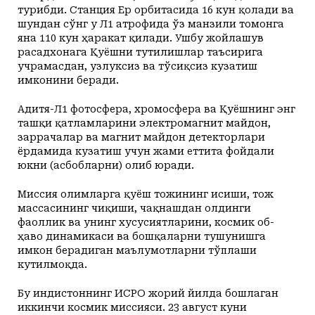
турибди. Станция Ер орбитасида 16 кун қолади ва
шундан сўнг у Л1 атрофида ўз манзили томонга
яна 110 кун ҳаракат қилади. Ушбу жойлашув
расадхонага Қуёшни тутилишлар таъсирига
учрамасдан, узлуксиз ва тўсиқсиз кузатиш
имконини беради.
Адитя-Л1 фотосфера, хромосфера ва Қуёшнинг энг
ташқи қатламларини электромагнит майдон,
заррачалар ва магнит майдон детекторлари
ёрдамида кузатиш учун жами еттита фойдали
юкни (асбобларни) олиб юради.
Миссия олимларга қуёш тожининг исиши, тож
массасининг чиқиши, чақнашдан олдинги
фаоллик ва унинг хусусиятларини, космик об-
ҳаво динамикаси ва бошқаларни тушунишга
имкон берадиган маълумотларни тўплаши
кутилмоқда.
Бу Ҳиндистоннинг ИСРО жорий йилда бошлаган
иккинчи космик миссияси. 23 август куни