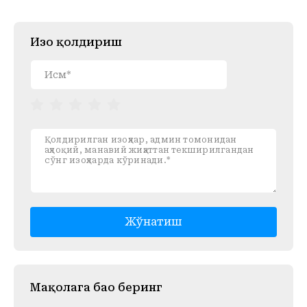
Изоҳ қолдириш
Жўнатиш
Mақолага баҳо беринг