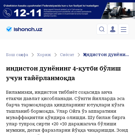
ЎЗБЕКИСТОН
TOSHKENT
Менинг саҳифам
Ҳиндистон дунёнинг 4-қутби бўлиш учун тайёрланмоқда
Бош саҳифа
Хориж
Сиёсат
Сиёсат
Менинг жавоним
ТАҲЛИЛ
Toshkent Shahar
Ҳиндистон дунёнинг 4-қутби бўлиш
Сақланганлар
Chiqish
Спорт
Shanba, 08-August
учун тайёрланмоқда
ХОРИЖ
Telefon raqamingizni kiritng
+37
C
Иқтисод
Tasdiqlash kodini SMS orqali yuboramiz
Жамият
ЎЗГАЧА РАКУРС
Биламизки, Ҳиндистон тиббиёт соҳасида анча
етакчи давлат ҳисобланади. Сўнгги йилларда эса
Сиёсат
МЕҲНАТ ҲУҚУҚИ
Иқтисод
барча тармоқларда ҳиндларнинг ютуқлари кўзга
Hozir
16:00
17:00
18:00
19:00
20:00
21:00
22:00
23:00
ташланиб бормоқда. Улар Ойга ўз аппаратини
+37
C
+36
C
+36
C
+35
C
+34
C
+31
C
+30
C
+27
C
+26
C
ҲОДИСА
муваффақиятли қўндира олишди. Шу билан бирга
улар тупроқ сирти +20 +30 даражагача бўлиши
ИНТЕРВЬЮ
мумкин, деган фаразларни йўққа чиқаришди. Зонд