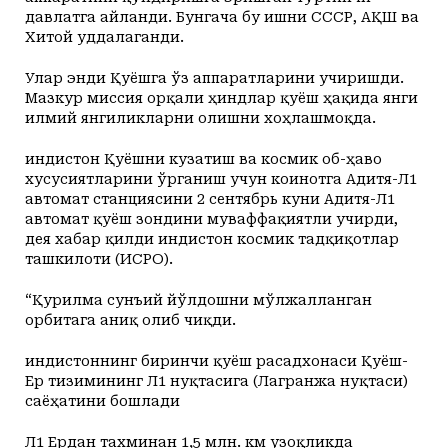
давлатга айланди. Бунгача бу ишни СССР, АҚШ ва
Хитой уддалаганди.
Улар энди Қуёшга ўз аппаратларини учиришди.
Мазкур миссия орқали ҳиндлар қуёш ҳақида янги
илмий янгиликларни олишни хоҳлашмоқда.
Ҳиндистон Қуёшни кузатиш ва космик об-ҳаво
хусусиятларини ўрганиш учун коинотга Адитя-Л1
автомат станциясини 2 сентябрь куни Адитя-Л1
автомат қуёш зондини муваффақиятли учирди,
дея хабар қилди Ҳиндистон космик тадқиқотлар
ташкилоти (ИСРО).
“Қурилма сунъий йўлдошни мўлжалланган
орбитага аниқ олиб чиқди.
Ҳиндистоннинг биринчи қуёш расадхонаси Қуёш-
Ер тизимининг Л1 нуқтасига (Лагранжа нуқтаси)
саёҳатини бошлади
Л1 Ердан тахминан 1,5 млн. км узоқликда