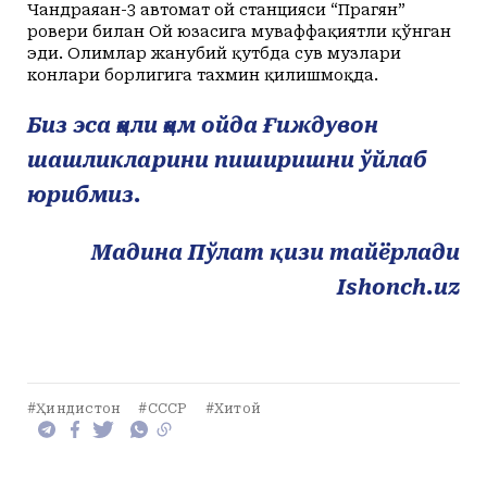
Чандраяан-3 автомат ой станцияси “Прагян”
ровери билан Ой юзасига муваффақиятли қўнган
эди. Олимлар жанубий қутбда сув музлари
конлари борлигига тахмин қилишмоқда.
Биз эса ҳали ҳам ойда Ғиждувон
шашликларини пиширишни ўйлаб
юрибмиз.
Мадина Пўлат қизи тайёрлади
Ishonch.uz
#Ҳиндистон
#СССР
#Хитой