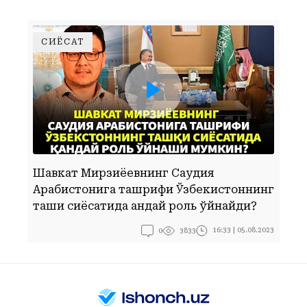
СИЁСАТ
ШАВКАТ МИРЗИЁЕВНИНГ САУДИЯ АРАБИСТОНИГА ТАШРИФИ ЎЗБЕКИСТОННИНГ ТАШҚИ СИЁСАТИДА ҚАНДАЙ РОЛЬ ЎЙНАЙДИ?
Шавкат Мирзиёевнинг Саудия
Арабистонига ташрифи Ўзбекистоннинг
Б
ташқи сиёсатида қандай роль ўйнайди?
0
16:33 | 05.08.2023
3833