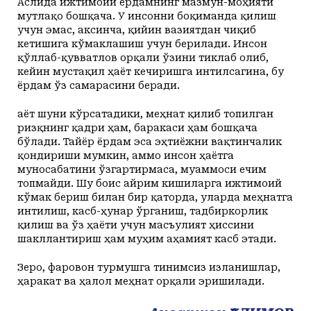
Аслида ижтимоий ёрдамнинг мазмун-моҳияти
мутлақо бошқача. У инсонни боқиманда қилиш
учун эмас, аксинча, қийин вазиятдан чиқиб
кетишига кўмаклашиш учун берилади. Инсон
қўллаб-қувватлов орқали ўзини тиклаб олиб,
кейин мустақил ҳаёт кечиришга интилсагина, бу
ёрдам ўз самарасини беради.
Ҳаёт шуни кўрсатадики, меҳнат қилиб топилган
ризқнинг қадри ҳам, баракаси ҳам бошқача
бўлади. Тайёр ёрдам эса эҳтиёжни вақтинчалик
қондириши мумкин, аммо инсон ҳаётга
муносабатини ўзгартирмаса, муаммоси ечим
топмайди. Шу боис айрим кишиларга ижтимоий
кўмак бериш билан бир қаторда, уларда меҳнатга
интилиш, касб-ҳунар ўрганиш, тадбиркорлик
қилиш ва ўз ҳаёти учун масъулият ҳиссини
шакллантириш ҳам муҳим аҳамият касб этади.
Зеро, фаровон турмушга тинимсиз изланишлар,
ҳаракат ва ҳалол меҳнат орқали эришилади.