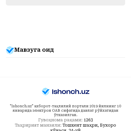
Мавзуга оид
"Ishonch.uz" ахборот-таҳлилий портали 2019 йилнинг 10
январида электрон ОАВ сифатида давлат рўйхатидан
ўтказилган.
Гувоҳнома рақами:
1263
Таҳририят манзили:
Тошкент шаҳри, Бухоро
кўчаси, 24-уй