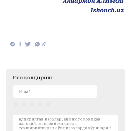
Анваржон ҲАЛИМОВ
Ishonch.uz
Изоҳ қолдириш