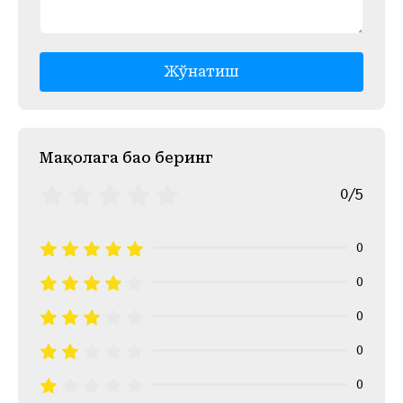
Жўнатиш
Mақолага баҳо беринг
0/5
0
0
0
0
0