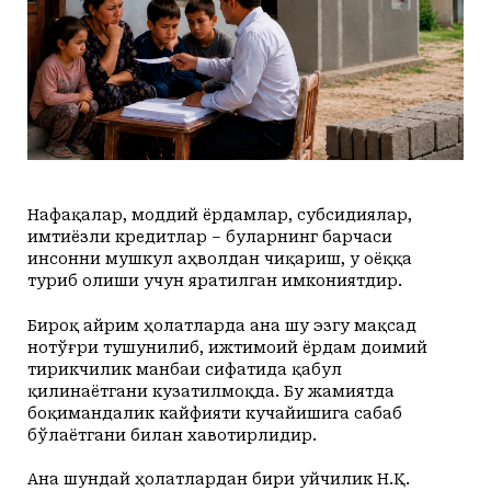
+31
+20
Yakshanba, 09
Маданият ва маърифат
Кириш
КУТУБХОНА
+31
+20
Dushanba, 10
Адабиёт
+32
+20
Seshanba, 11
БОШҚАЛАР
+31
+20
Chorshanba, 12
Суратлар сўзлаганда...
Илмий ишлар
+29
+20
Payshanba, 13
Toshkent
Hozir
10:00
11:00
12:00
13:00
14:00
15
+30
+20
Juma, 14
Shahar
+31
C
+33
C
+35
C
+37
C
+36
C
+36
C
+
Колумнистлар
Мақолалар
+29
+20
Shanba, 15
+31
c
+29
+20
Yakshanba, 16
АРХИВ
Касаба фаоллари учун қўлланмалар
Нафақалар, моддий ёрдамлар, субсидиялар,
имтиёзли кредитлар – буларнинг барчаси
инсонни мушкул аҳволдан чиқариш, у оёққа
Ўзбекистон журналистлари
туриб олиши учун яратилган имкониятдир.
Бироқ айрим ҳолатларда ана шу эзгу мақсад
нотўғри тушунилиб, ижтимоий ёрдам доимий
тирикчилик манбаи сифатида қабул
қилинаётгани кузатилмоқда. Бу жамиятда
O'z
Ўз
боқимандалик кайфияти кучайишига сабаб
бўлаётгани билан хавотирлидир.
Ана шундай ҳолатлардан бири уйчилик Н.Қ.