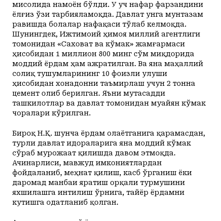
мисолида намоён бўлди. У уч нафар фарзандини
ёлғиз ўзи тарбияламоқда. Давлат унга мунтазам
равишда болалар нафақаси тўлаб келмоқда.
Шунингдек, Ижтимоий ҳимоя миллий агентлиги
томонидан «Саховат ва кўмак» жамғармаси
ҳисобидан 1 миллион 800 минг сўм миқдорида
моддий ёрдам ҳам ажратилган. Ва яна маҳаллий
солиқ тушумларининг 10 фоизли улуши
ҳисобидан хонадонни таъмирлаш учун 2 тонна
цемент олиб берилган. Яъни мутасадди
ташкилотлар ва давлат томонидан муайян кўмак
чоралари кўрилган.
Бироқ Н.Қ. шунча ёрдам олаётганига қарамасдан,
турли давлат идораларига яна моддий кўмак
сўраб мурожаат қилишда давом этмоқда.
Ачинарлиси, мавжуд имкониятлардан
фойдаланиб, меҳнат қилиш, касб ўрганиш ёки
даромад манбаи яратиш орқали турмушини
яхшилашга интилиш ўрнига, тайёр ёрдамни
кутишга одатланиб қолган.