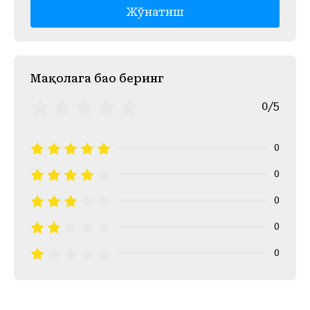
Жўнатиш
Mақолага баҳо беринг
0/5
0
0
0
0
0