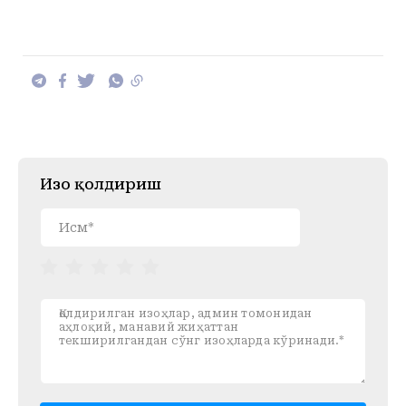
Изоҳ қолдириш