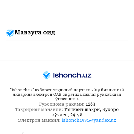
Мавзуга оид
"Ishonch.uz" ахборот-таҳлилий портали 2019 йилнинг 10
январида электрон ОАВ сифатида давлат рўйхатидан
ўтказилган.
Гувоҳнома рақами:
1263
Таҳририят манзили:
Тошкент шаҳри, Бухоро
кўчаси, 24-уй
Электрон манзил:
ishonch1991@yandex.uz