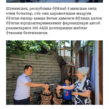
Шунингдек, республика бўйлаб 8 мингдан зиёд
етим болалар, ота-она қарамоғидан маҳрум
бўлган ёшлар ҳамда Ватан ҳимояси йўлида ҳалок
бўлган юртдошларимизнинг фарзандлари ҳисоб
рақамларига 200 АҚШ долларидан маблағ
ўтказиш белгиланган.