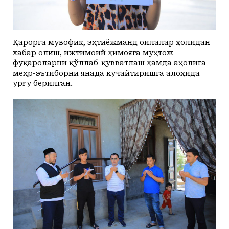
Қарорга мувофиқ, эҳтиёжманд оилалар ҳолидан
хабар олиш, ижтимоий ҳимояга муҳтож
фуқароларни қўллаб-қувватлаш ҳамда аҳолига
меҳр-эътиборни янада кучайтиришга алоҳида
урғу берилган.