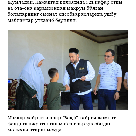
Жумладан, Наманган вилоятида 521 нафар етим
ва ота-она қарамоғидан маҳрум бўлган
болаларнинг омонат ҳисобварақларига ушбу
маблағлар ўтказиб берилди.
Мазкур хайрли ишлар “Вақф” хайрия жамоат
фондига ажратилган маблағлар ҳисобидан
молиялаштирилмоқда.