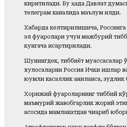
киритилади. Бу ҳақда Давлат дума
телеграм каналида маълум қилди.
Хабарда келтирилишича, Россияга у
эл фуқаролари учун мажбурий тибб
кунгача қисқартирилади.
Шунингдек, тиббиёт муассасалар 
хулосаларни Россия Ички ишлар ва
юқумли касаллик аниқланса, зудлик
Хорижий фуқароларнинг тиббий кў
маъмурий жавобгарлик жорий этиш,
асосида мамлакатдан чиқариб юбо