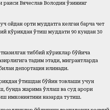
си раиси Вячеслав Володин ўзининг
ч ойдан ортиқ муддатга келган барча чет
ий кўрикдан ўтиш муддати 90 кундан 30
ўтказилган тиббий кўриклар бўйича
зирлигига тақдим этади, мигрантларда
 билан депортация қилинади.
рикдан ўтишдан бўйин товлаши учун
 бунда жарима қўллаш ва суд қарори
риш имкониятини назарда тутиш.