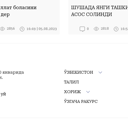
ллат боласини
ШУШАДА ЯНГИ ТАШК
 дер
АСОС СОЛИНДИ
2856
2818
16:49 | 05.08.2023
16:5
0
10 январида
ЎЗБЕКИСТОН
н.
ТАҲЛИЛ
ХОРИЖ
-уй
ЎЗГАЧА РАКУРС