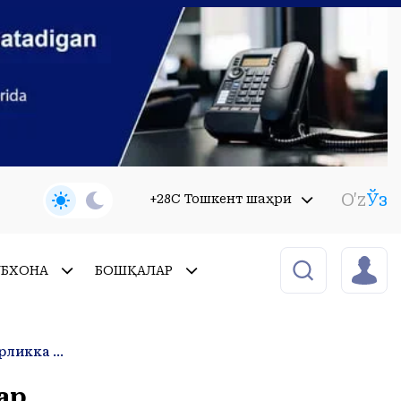
O'z
Ўз
+28C Тошкент шаҳри
УБХОНА
БОШҚАЛАР
Эндиликда Россияда тиббий кўрикдан ўтмаган чет элликлар жавобгарликка тортилади
ар