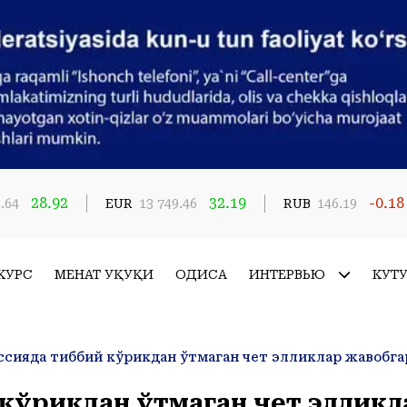
28.92
32.19
-0.18
.64
EUR
13 749.46
RUB
146.19
КУРС
МЕҲНАТ ҲУҚУҚИ
ҲОДИСА
ИНТЕРВЬЮ
КУТ
кўрикдан ўтмаган чет элликл