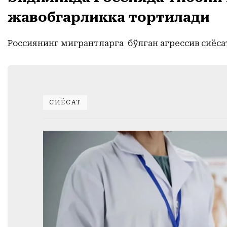
жавобгарликка тортилади
Россиянинг мигрантларга бўлган агрессив сиёсат
СИЁСАТ