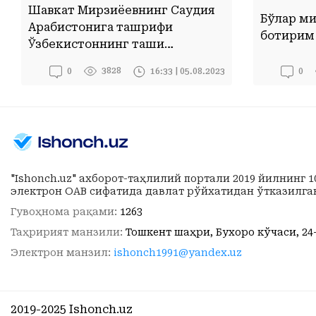
Шавкат Мирзиёевнинг Саудия
Бўлар ми
Арабистонига ташрифи
ботирим
Ўзбекистоннинг ташқи
сиёсатида қандай роль ўйнайди?
3828
16:33 | 05.08.2023
0
0
"Ishonch.uz" ахборот-таҳлилий портали 2019 йилнинг 
электрон ОАВ сифатида давлат рўйхатидан ўтказилга
Гувоҳнома рақами:
1263
Таҳририят манзили:
Тошкент шаҳри, Бухоро кўчаси, 24
Электрон манзил:
ishonch1991@yandex.uz
2019-2025 Ishonch.uz