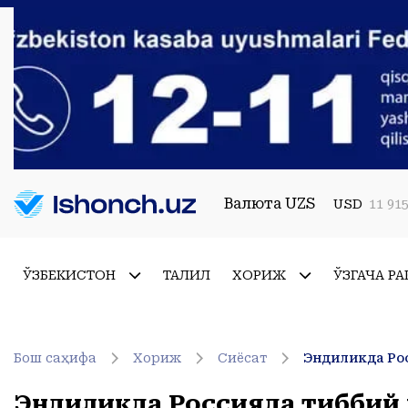
Валюта UZS
USD
11 915
ЎЗБЕКИСТОН
ТАҲЛИЛ
ХОРИЖ
ЎЗГАЧА РА
Бош саҳифа
Хориж
Сиёсат
Эндиликда Россияда тиббий 