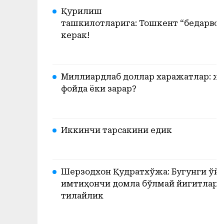
Қурилиш
ташкилотларига: Тошкент “бедарвоз
керак!
Миллиардлаб доллар харажатлар: ж
фойда ёки зарар?
Иккинчи тарсакини едик
Шерзодхон Қудратхўжа: Бугунги ўйи
имтиҳончи домла бўлмай йигитлари
тилайлик