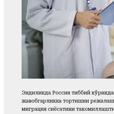
Эндиликда Россия тиббий кўрикда
жавобгарликка тортишни режалашт
миграция сиёсатини такомиллаштир