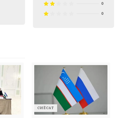
0
0
СИЁСАТ