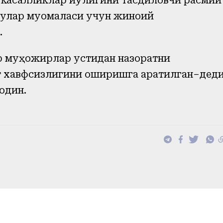
касалликлар йўқлигини тасдиқловчи расмий
 улар муомаласи учун жиноий
.
р муҳожирлар устидан назоратни
 хавфсизлигини оширишга қаратилган–дед
один.