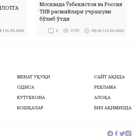
Москвада Ўзбекистон ва Россия
ИЛОТГА
ТИВ расмийлари учрашуви
бўлиб ўтди
2726
8 | 31.03.2026
09:36 | 12.09.2023
0
МЕҲНАТ ҲУҚУҚИ
САЙТ ҲАҚИДА
ҲОДИСА
РЕКЛАМА
КУТУБХОНА
АЛОҚА
БОШҚАЛАР
БИЗ ҲАҚИМИЗДА