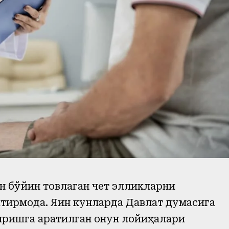
н бўйин товлаган чет элликларни
ирмоқда. Яқин кунларда Давлат думасига
ишга қаратилган қонун лойиҳалари