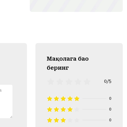
Mақолага баҳо
беринг
0/5
0
0
0