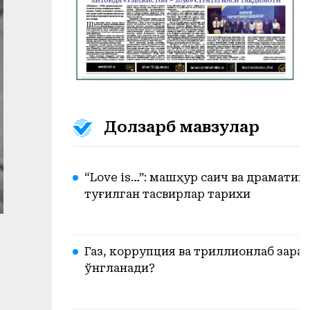
Долзарб мавзулар
“Love is…”: машҳур сақич ва драмати
туғилган тасвирлар тарихи
Газ, коррупция ва триллионлаб зарар.
ўнгланади?