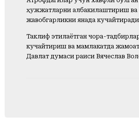
Атрофдагилар учун хавфли бўлган 
ҳужжатларни қалбакилаштириш ва
жавобгарликни янада кучайтиради
Таклиф этилаётган чора-тадбирла
кучайтириш ва мамлакатда жамоат
Давлат думаси раиси Вячеслав Вол