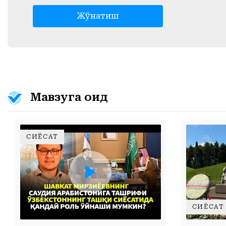
Жўнатиш
Мавзуга оид
СИЁСАТ
ШАВКАТ МИРЗИЁЕВНИНГ САУДИЯ АРАБИСТОНИГА ТАШРИФИ ЎЗБЕКИСТОННИНГ ТАШҚИ СИЁСАТИДА ҚАНДАЙ РОЛЬ ЎЙНАЙДИ?
СИЁСАТ