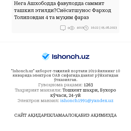
Нега Ашхободда фавқулодда саммит
Б
ташкил этилди?Сиёсатшунос Фарход
б
Толиповдан 4 та муҳим фараз
П
0
16:22 | 05.08.2023
4019
"Ishonch.uz" ахборот-таҳлилий портали 2019 йилнинг 10
январида электрон ОАВ сифатида давлат рўйхатидан
ўтказилган.
Гувоҳнома рақами:
1263
Таҳририят манзили:
Тошкент шаҳри, Бухоро
кўчаси, 24-уй
Электрон манзил:
ishonch1991@yandex.uz
САЙТ ҲАҚИДА
РЕКЛАМА
АЛОҚА
БИЗ ҲАҚИМИЗДА