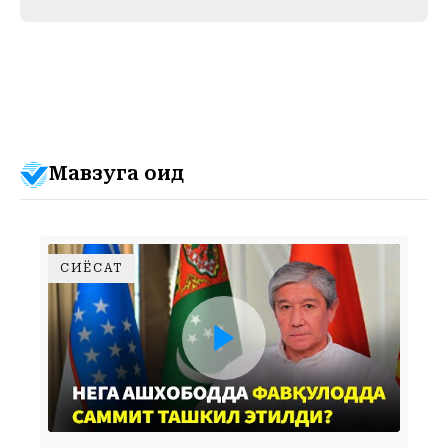
Мавзуга оид
СИЁСАТ
НЕГА АШХОБОДДА ФАВҚУЛОДДА САММИТ ТАШКИЛ ЭТИЛДИ?СИЁСАТШУНОС ФАРХОД ТОЛИПОВДАН 4 ТА МУҲИМ ФАРАЗ