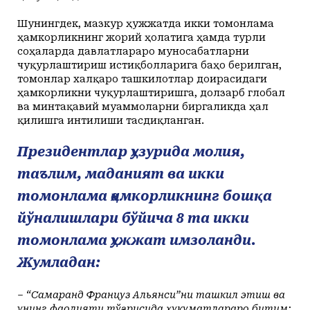
Шунингдек, мазкур ҳужжатда икки томонлама
ҳамкорликнинг жорий ҳолатига ҳамда турли
соҳаларда давлатлараро муносабатларни
чуқурлаштириш истиқболларига баҳо берилган,
томонлар халқаро ташкилотлар доирасидаги
ҳамкорликни чуқурлаштиришга, долзарб глобал
ва минтақавий муаммоларни биргаликда ҳал
қилишга интилиши тасдиқланган.
Президентлар ҳузурида молия,
таълим, маданият ва икки
томонлама ҳамкорликнинг бошқа
йўналишлари бўйича 8 та икки
томонлама ҳужжат имзоланди.
Жумладан:
– “Самарқанд Француз Альянси”ни ташкил этиш ва
унинг фаолияти тўғрисида ҳукуматлараро битим;