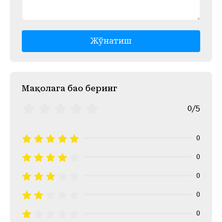
Жўнатиш
Mақолага баҳо беринг
0/5
0
0
0
0
0