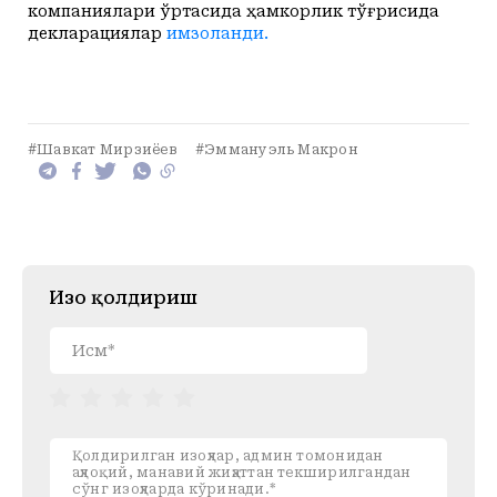
компаниялари ўртасида ҳамкорлик тўғрисида
декларациялар
имзоланди.
#Шавкат Мирзиёев
#Эммануэль Макрон
Изоҳ қолдириш