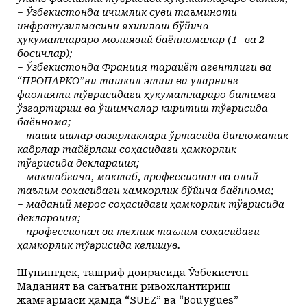
– Ўзбекистонда ичимлик суви таъминоти
инфратузилмасини яхшилаш бўйича
ҳукуматлараро молиявий баённомалар (1- ва 2-
босқичлар);
– Ўзбекистонда Франция тараққиёт агентлиги ва
“ПРОПАРКО”ни ташкил этиш ва уларнинг
фаолияти тўғрисидаги ҳукуматлараро битимга
ўзгартириш ва қўшимчалар киритиш тўғрисида
баённома;
– ташқи ишлар вазирликлари ўртасида дипломатик
кадрлар тайёрлаш соҳасидаги ҳамкорлик
тўғрисида декларация;
– мактабгача, мактаб, профессионал ва олий
таълим соҳасидаги ҳамкорлик бўйича баённома;
– маданий мерос соҳасидаги ҳамкорлик тўғрисида
декларация;
– профессионал ва техник таълим соҳасидаги
ҳамкорлик тўғрисида келишув.
Шунингдек, ташриф доирасида Ўзбекистон
Маданият ва санъатни ривожлантириш
жамғармаси ҳамда “SUEZ” ва “Bouygues”