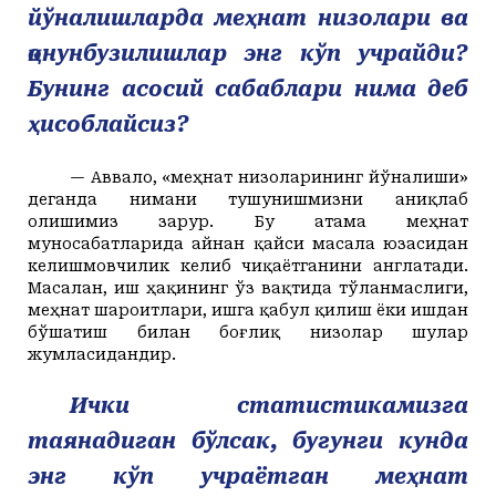
йўналишларда меҳнат низолари ва
қонунбузилишлар энг кўп учрайди?
Бунинг асосий сабаблари нима деб
ҳисоблайсиз?
— Аввало, «меҳнат низоларининг йўналиши»
деганда нимани тушунишмизни аниқлаб
олишимиз зарур. Бу атама меҳнат
муносабатларида айнан қайси масала юзасидан
келишмовчилик келиб чиқаётганини англатади.
Масалан, иш ҳақининг ўз вақтида тўланмаслиги,
меҳнат шароитлари, ишга қабул қилиш ёки ишдан
бўшатиш билан боғлиқ низолар шулар
жумласидандир.
Ички статистикамизга
таянадиган бўлсак, бугунги кунда
энг кўп учраётган меҳнат