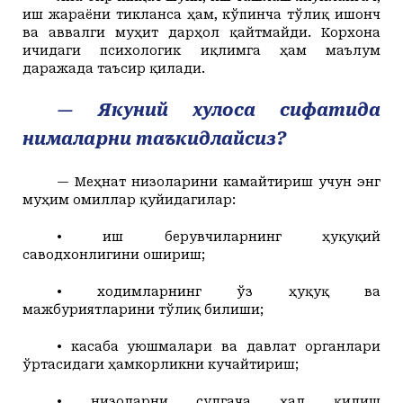
иш жараёни тикланса ҳам, кўпинча тўлиқ ишонч
ва аввалги муҳит дарҳол қайтмайди. Корхона
ичидаги психологик иқлимга ҳам маълум
даражада таъсир қилади.
— Якуний хулоса сифатида
нималарни таъкидлайсиз?
— Меҳнат низоларини камайтириш учун энг
муҳим омиллар қуйидагилар:
• иш берувчиларнинг ҳуқуқий
саводхонлигини ошириш;
• ходимларнинг ўз ҳуқуқ ва
мажбуриятларини тўлиқ билиши;
• касаба уюшмалари ва давлат органлари
ўртасидаги ҳамкорликни кучайтириш;
• низоларни судгача ҳал қилиш