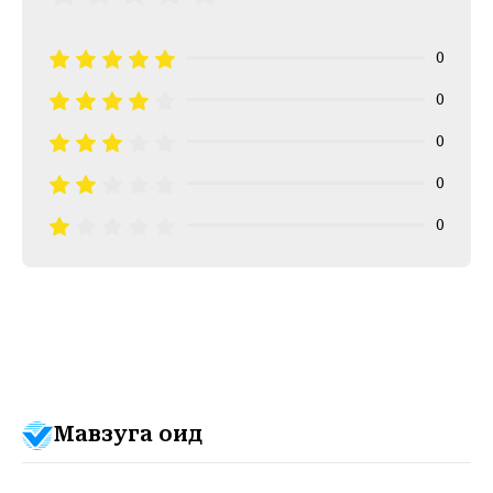
0
0
0
0
0
Мавзуга оид