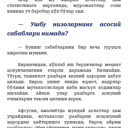
статистикага кирганида, мурожаатлар сони
камида уч баробар кўп бўлар эди.
— Ушбу низоларнинг асосий
сабаблари нимада?
— Бунинг сабабларини бир неча гуруҳга
ажратиш мумкин.
Биринчидан, кўплаб иш берувчилар меҳнат
қонунчилигини етарли даражада билмайди.
Тўғри, ташкилот раҳбари якуний қарорни қабул
қилади. Бироқ унинг ёнида юрист, кадрлар
бўлими мутахассислари каби масъул ходимлар
ишлайди. Айнан улар раҳбарга қонуний
ечимларни тавсия қилиши керак.
Афсуски, амалиётда шундай ҳолатлар ҳам
учрайдики, мутахассис раҳбарни ноқонуний
қарордан қайтаришга уринади, бироқ айрим
раҳбарлар: «Мен айтдимми, шуни қиласан», деган