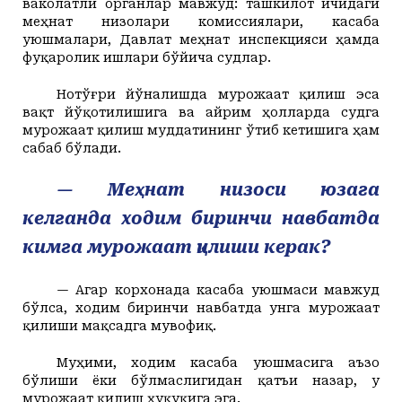
ваколатли органлар мавжуд: ташкилот ичидаги
меҳнат низолари комиссиялари, касаба
уюшмалари, Давлат меҳнат инспекцияси ҳамда
фуқаролик ишлари бўйича судлар.
Нотўғри йўналишда мурожаат қилиш эса
вақт йўқотилишига ва айрим ҳолларда судга
мурожаат қилиш муддатининг ўтиб кетишига ҳам
сабаб бўлади.
— Меҳнат низоси юзага
келганда ходим биринчи навбатда
кимга мурожаат қилиши керак?
— Агар корхонада касаба уюшмаси мавжуд
бўлса, ходим биринчи навбатда унга мурожаат
қилиши мақсадга мувофиқ.
Муҳими, ходим касаба уюшмасига аъзо
бўлиши ёки бўлмаслигидан қатъи назар, у
мурожаат қилиш ҳуқуқига эга.