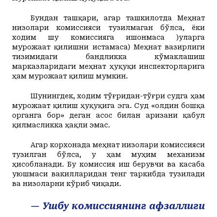
Бундан ташқари,
агар ташкилотда Меҳнат
низолари комиссияси тузилмаган бўлса, ёки
ходим шу комиссияга ишонмаса )уларга
мурожаат қилишни истамаса)
Меҳнат вазирлиги
тизимидаги бандликка кўмаклашиш
марказларидаги меҳнат ҳуқуқи инспекторларига
ҳам мурожаат қилиш мумкин.
Шунингдек, ходим тўғридан-тўғри судга ҳам
мурожаат қилиш ҳуқуқига эга. Суд «олдин бошқа
органга бор» деган асос билан аризани қабул
қилмасликка ҳақли эмас.
Агар корхонада меҳнат низолари комиссияси
тузилган бўлса, у ҳам муҳим механизм
ҳисобланади. Бу комиссия иш берувчи ва касаба
уюшмаси вакилларидан тенг таркибда тузилади
ва низоларни кўриб чиқади.
— Ушбу комиссиянинг афзаллиги