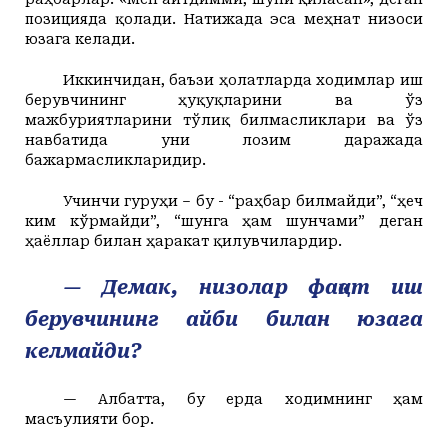
позицияда қолади. Натижада эса меҳнат низоси
юзага келади.
Иккинчидан, баъзи ҳолатларда ходимлар иш
берувчининг ҳуқуқларини ва
ўз
мажбуриятларини тўлиқ билмасликлари ва ўз
навбатида уни лозим даражада
бажармасликларидир.
Учинчи гуруҳи – бу - “раҳбар билмайди”, “ҳеч
ким кўрмайди”, “шунга ҳам шунчами” деган
ҳаёллар билан ҳаракат қилувчилардир.
— Демак, низолар фақат иш
берувчининг айби билан юзага
келмайди?
— Албатта, бу ерда ходимнинг ҳам
масъулияти бор.