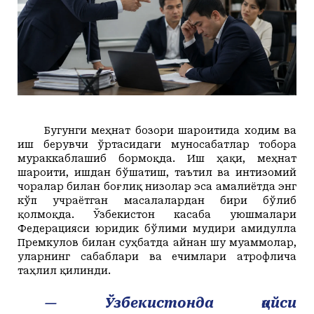
+35
+20
Juma, 07
Маданият ва маърифат
Кириш
КУТУБХОНА
+36
+20
Shanba, 08
Адабиёт
+37
+20
Yakshanba, 09
БОШҚАЛАР
+37
+20
Dushanba, 10
Суратлар сўзлаганда...
Илмий ишлар
+38
+20
Seshanba, 11
Toshkent
Hozir
17:00
18:00
19:00
20:00
21:00
2
+40
+20
Chorshanba, 12
Shahar
+35
C
+35
C
+34
C
+32
C
+29
C
+28
C
Колумнистлар
Мақолалар
+40
+20
Payshanba, 13
+35
c
+40
+20
Juma, 14
Бугунги меҳнат бозори шароитида ходим ва
АРХИВ
Касаба фаоллари учун қўлланмалар
иш берувчи ўртасидаги муносабатлар тобора
мураккаблашиб бормоқда. Иш ҳақи, меҳнат
Ўзбекистон журналистлари
шароити, ишдан бўшатиш, таътил ва интизомий
чоралар билан боғлиқ низолар эса амалиётда энг
кўп учраётган масалалардан бири бўлиб
қолмоқда. Ўзбекистон касаба уюшмалари
Федерацияси
юридик бўлими мудири Ҳамидулла
Премкулов билан суҳбатда айнан шу муаммолар,
уларнинг сабаблари ва ечимлари атрофлича
O'z
Ўз
таҳлил қилинди.
— Ўзбекистонда қайси