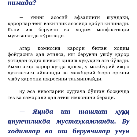
нимада?
— Унинг асосий афзаллиги шундаки,
қарорлар тенг вакиллик асосида қабул қилинади.
Яъни иш берувчи ва ходим манфаатлари
мувозанатда кўрилади.
Агар комиссия қарори билан ходим
фойдасига ҳал этилса, иш берувчи ушбу қарор
устидан судга шикоят қилиш ҳуқуқига эга бўлади.
Аммо агар қарор кучда қолса, у мажбурий ижро
ҳужжатига айланади ва мажбурий бюро органи
ушбу қарорни ижросини таъминлайди.
Бу эса низоларни судгача бўлган босқичда
тез ва самарали ҳал этиш имконини беради.
— Яқинда иш ташлаш ҳуқуқи
қонунчиликда мустаҳкамланди. Бу
ходимлар ва иш берувчилар учун