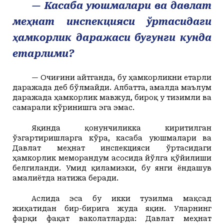
— Касаба уюшмалари ва давлат
меҳнат инспекцияси ўртасидаги
ҳамкорлик даражаси бугунги кунда
етарлими?
— Очиғини айтганда, бу ҳамкорликни етарли
даражада деб бўлмайди. Албатта, амалда маълум
даражада ҳамкорлик мавжуд, бироқ у тизимли ва
самарали кўринишга эга эмас.
Яқинда қонунчиликка киритилган
ўзгартиришларга кўра, касаба уюшмалари ва
Давлат меҳнат инспекцияси ўртасидаги
ҳамкорлик меморандум асосида йўлга қўйилиши
белгиланди. Умид қиламизки, бу янги ёндашув
амалиётда натижа беради.
Аслида эса бу икки тузилма мақсад
жиҳатидан бир-бирига жуда яқин. Уларнинг
фарқи фақат ваколатларда: Давлат меҳнат