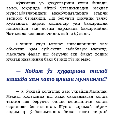
Кўпчилик ўз ҳуқуқларини яхши билади,
аммо
, юқорида айтиб ўтганимиздек,
меҳнат
муносабатларидаги мажбуриятларига етарли
эътибор бермайди. Иш берувчи қонуний талаб
қўйганида айрим ходимлар уни бажаришни
истамайди ёки лозим даражада бажармайди.
Натижада келишмовчилик пайдо бўлади.
Шунинг учун меҳнат низоларининг ҳам
объектив, ҳам субъектив сабаблари мавжуд.
Масалага фақат иш берувчи ёки фақат ходим
нуқтаи назаридан баҳо бериш тўғри эмас.
— Ходим ўз ҳуқуқларини талаб
қилишда ҳам хато қилиши мумкинми?
— Ҳа, бундай ҳолатлар ҳам учрайди.Масалан,
Меҳнат кодексида иш ҳақи сақланмаган ҳолда
таътил иш берувчи билан келишилган ҳолда
берилиши белгиланган.
Шунга қарамай айрим
ходимлар ўзбошимчалик билан ишга чиқмай