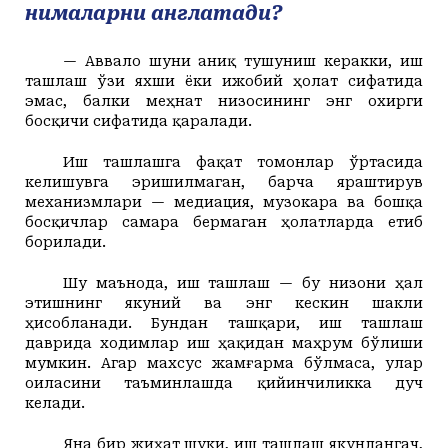
нималарни англатади?
— Аввало шуни аниқ тушуниш керакки, иш
ташлаш ўзи яхши ёки ижобий ҳолат сифатида
эмас, балки меҳнат низосининг энг охирги
босқичи сифатида қаралади.
Иш ташлашга фақат томонлар ўртасида
келишувга эришилмаган, барча яраштирув
механизмлари — медиация, музокара ва бошқа
босқичлар самара бермаган ҳолатларда
етиб
борилади
.
Шу маънода, иш ташлаш — бу низони ҳал
этишнинг якуний ва энг кескин шакли
ҳисобланади. Бундан ташқари, иш ташлаш
даврида ходимлар иш ҳақидан маҳрум бўлиши
мумкин. Агар махсус жамғарма бўлмаса, улар
оиласини таъминлашда қийинчиликка дуч
келади.
Яна бир жиҳат шуки, иш ташлаш якунлангач,