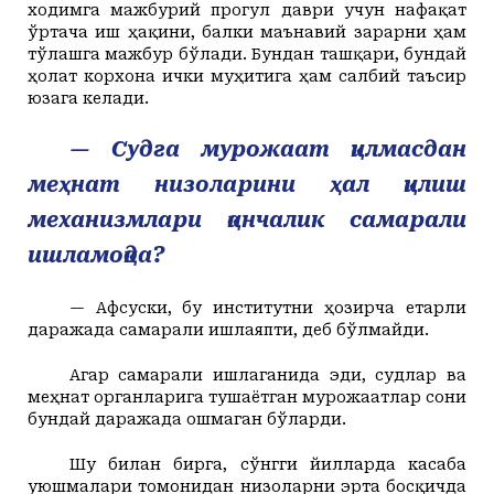
ходимга мажбурий прогул даври учун
нафақат
ўртача иш ҳақини, балки маънавий зарарни ҳам
тўлашга мажбур бўлади. Бундан ташқари,
бундай
ҳолат
корхона ички муҳитига ҳам салбий таъсир
юзага келади.
— Судга мурожаат қилмасдан
меҳнат низоларини ҳал қилиш
механизмлари қанчалик самарали
ишламоқда?
— Афсуски, бу институтни ҳозирча етарли
даражада самарали ишлаяпти, деб бўлмайди.
Агар самарали ишлаганида эди, судлар ва
меҳнат органларига тушаётган мурожаатлар сони
бундай даражада ошмаган бўларди.
Шу билан бирга, сўнгги йилларда касаба
уюшмалари томонидан низоларни эрта босқичда