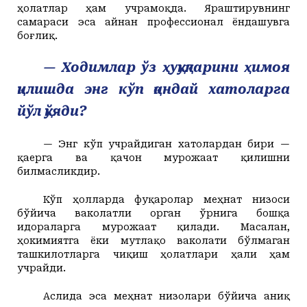
ҳолатлар ҳам учрамоқда.
Яраштирувнинг
самараси эса айнан профессионал ёндашувга
боғлиқ.
— Ходимлар ўз ҳуқуқларини ҳимоя
қилишда энг кўп қандай хатоларга
йўл қўяди?
— Энг кўп учрайдиган хатолардан бири —
қаерга ва қачон мурожаат қилишни
билмасликдир.
Кўп ҳолларда фуқаролар меҳнат низоси
бўйича ваколатли орган ўрнига бошқа
идораларга мурожаат қилади. Масалан,
ҳокимиятга ёки мутлақо ваколати бўлмаган
ташкилотларга чиқиш ҳолатлари ҳали ҳам
учрайди.
Аслида эса меҳнат низолари бўйича аниқ