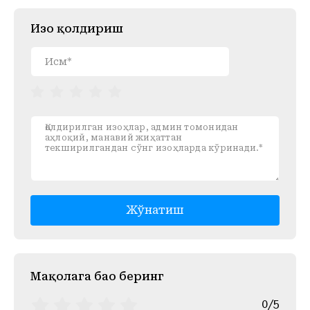
Изоҳ қолдириш
Жўнатиш
Mақолага баҳо беринг
0/5