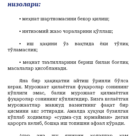
низолари:
• меҳнат шартномасини бекор қилиш;
• интизомий жазо чораларини қўллаш;
• иш ҳақини ўз вақтида ёки тўлиқ
тўламаслик;
• меҳнат таътилларини бериш билан боғлиқ
масалалар ҳисобланади.
Яна бир ҳақиқатни айтиш ўринли бўлса
керак. Мурожаат қилаётган фуқаролар сонининг
кўплиги эмас, балки мурожаат қилмаётган
фуқаролар сонининг кўплигидир. Бизга келаётган
мурожаатлар мавжуд вазиятнинг фақат бир
қисмини акс эттиради. Амалда ҳуқуқи бузилган
кўплаб ходимлар «судма-суд юрмайман» деган
қарорга келиб, бошқа иш топишни афзал кўради.
Агар ана шу яширин ҳолатлар ҳам