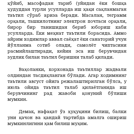
қўйиб, масофадан тариб (уйидан ёки бошқа
ҳудуддан турли усулларда иш ҳақи сақланмаган
таътил сўраб ариза беради. Масалан, теграмм
орқали, ташкилотнинг электрон почтаси орқали,
бирор бир танишидан бериб юбориш каби
усулларда.
Ёки меҳнат таътили борасида.
Аммо
айрим ходимлар аввал саёҳат ёки санаторий учун
йўлланма сотиб олади, самолёт чиптасини
расмийлаштиради, кейин эса иш берувчидан
зудлик билан таътил беришни талаб қилади.
Ваҳоланки, корхонада таътиллар жадвали
олдиндан тасдиқланган бўлади. Агар ходимнинг
таътили август ойига режалаштирилган бўлса, у
июль ойида таътил талаб қилаётганида иш
берувчининг рад жавоби қонуний бўлиши
мумкин.
Демак, нафақат ўз ҳуқуқини билиш, балки
уни қачон ва қандай тартибда амалга ошириш
мумкинлигини ҳам билиш муҳим.