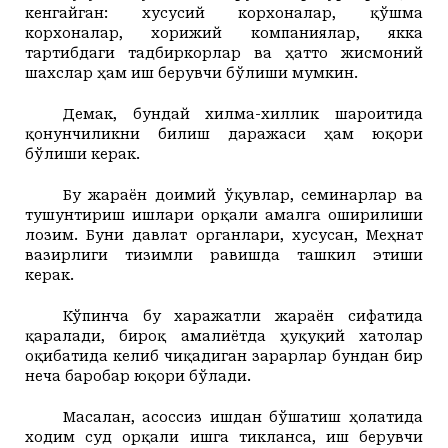
кенгайган: хусусий корхоналар, қўшма
корхоналар, хорижий компаниялар, якка
тартибдаги тадбиркорлар ва ҳатто жисмоний
шахслар ҳам иш берувчи бўлиши мумкин.
Демак, бундай хилма-хиллик шароитида
қонунчиликни билиш даражаси ҳам юқори
бўлиши керак.
Бу жараён доимий ўқувлар, семинарлар ва
тушунтириш ишлари орқали амалга оширилиши
лозим.
Буни давлат органлари, хусусан, Меҳнат
вазирлиги тизимли равишда ташкил этиши
керак.
Кўпинча бу харажатли жараён сифатида
қаралади, бироқ амалиётда ҳуқуқий хатолар
оқибатида келиб чиқадиган зарарлар бундан бир
неча баробар юқори бўлади.
Масалан, асоссиз ишдан бўшатиш ҳолатида
ходим суд орқали ишга тикланса, иш берувчи