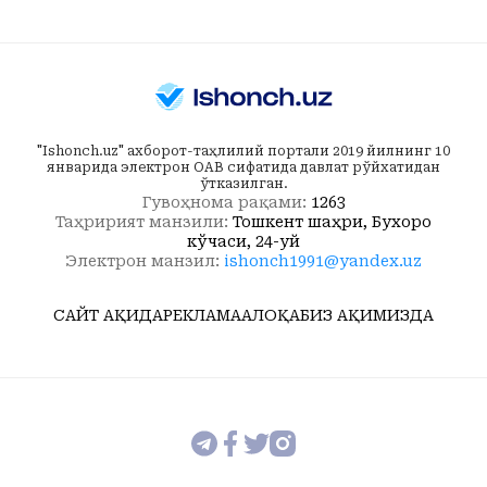
"Ishonch.uz" ахборот-таҳлилий портали 2019 йилнинг 10
январида электрон ОАВ сифатида давлат рўйхатидан
ўтказилган.
Гувоҳнома рақами:
1263
Таҳририят манзили:
Тошкент шаҳри, Бухоро
кўчаси, 24-уй
Электрон манзил:
ishonch1991@yandex.uz
САЙТ ҲАҚИДА
РЕКЛАМА
АЛОҚА
БИЗ ҲАҚИМИЗДА