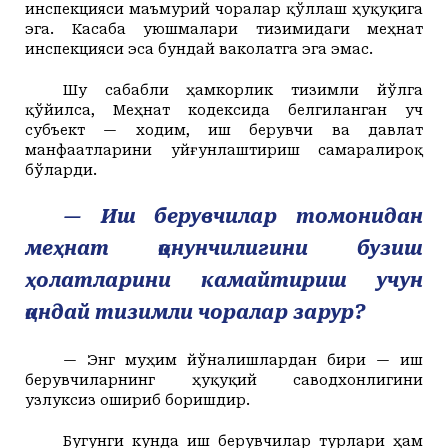
инспекцияси маъмурий чоралар қўллаш ҳуқуқига
эга
. Касаба уюшмалари тизимидаги меҳнат
инспекцияси
эса бундай ваколатга эга эмас.
Шу сабабли ҳамкорлик тизимли йўлга
қўйилса, Меҳнат кодексида белгиланган уч
субъект — ходим, иш берувчи ва давлат
манфаатларини уйғунлаштириш самаралироқ
бўларди.
— Иш берувчилар томонидан
меҳнат қонунчилигини бузиш
ҳолатларини камайтириш учун
қандай тизимли чоралар зарур?
— Энг муҳим йўналишлардан бири — иш
берувчиларнинг ҳуқуқий саводхонлигини
узлуксиз ошириб боришдир.
Бугунги кунда иш берувчилар турлари ҳам