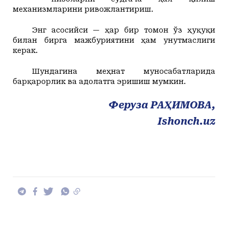
механизмларини ривожлантириш.
Энг асосийси — ҳар бир томон ўз ҳуқуқи
билан бирга мажбуриятини ҳам унутмаслиги
керак.
Шундагина меҳнат муносабатларида
барқарорлик ва адолатга эришиш мумкин.
Феруза РАҲИМОВА,
Ishonch.uz