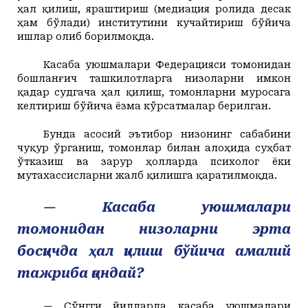
ҳал қилиш, яраштириш
(
медиация
ролида десак
ҳам бўлади)
институтини кучайтириш бўйича
ишлар олиб борилмоқда.
Касаба уюшмалари Федерацияси томонидан
бошланғич ташкилотларга низоларни имкон
қадар судгача ҳал қилиш, томонларни муросага
келтириш бўйича
ёзма
кўрсатмалар берилган.
Бунда асосий эътибор низонинг сабабини
чуқур ўрганиш, томонлар билан алоҳида суҳбат
ўтказиш ва зарур ҳолларда психолог ёки
мутахассисларни жалб қилишга қаратилмоқда.
— Касаба уюшмалари
томонидан низоларни эрта
босқичда ҳал қилиш бўйича амалий
тажриба қандай?
— Сўнгги йилларда касаба уюшмалари