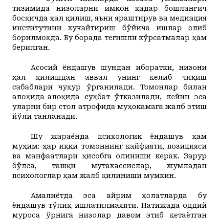
тизимида низоларни имкон қадар бошланғич
босқичда ҳал қилиш, яъни яраштирув ва медиация
институтини кучайтириш бўйича ишлар олиб
борилмоқда. Бу борада тегишли
кўрсатмалар ҳам
берилган.
Асосий ёндашув шундан иборатки, низони
ҳал қилишдан аввал унинг келиб чиқиш
сабаблари чуқур ўрганилади. Томонлар билан
алоҳида-алоҳида суҳбат ўтказилади, кейин эса
уларни бир стол атрофида муҳокамага жалб этиш
йўли танланади.
Шу жараёнда психологик ёндашув ҳам
муҳим: ҳар икки томоннинг кайфияти, позицияси
ва манфаатлари ҳисобга олиниши керак. Зарур
бўлса, ташқи мутахассислар, жумладан
психологлар ҳам жалб қилиниши мумкин.
Амалиётда эса айрим ҳолатларда бу
ёндашув тўлиқ ишлатилмаяпти. Натижада оддий
муроса ўрнига низолар давом этиб кетаётган