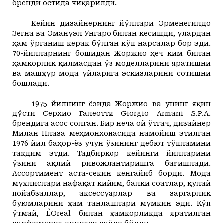
бренди остида чиқарилди.
Кейин дизайнернинг йўллари Эрменегилдо
Зегна ва Эмануэл Унгаро билан кесишди, улардан
ҳам ўрганиш керак бўлган кўп нарсалар бор эди.
70-йилларнинг бошидан Жоржио ҳеч ким билан
ҳамкорлик қилмасдан ўз моделларини яратишни
ва машҳур мода уйларига эскизларини сотишни
бошлади.
1975 йилнинг ёзида Жоржио ва унинг яқин
дўсти Серхио Галеотти Giorgio Armani S.P.A.
брендига асос солган. Бир неча ой ўтгач, дизайнер
Милан Плаза меҳмонхонасида намойиш этилган
1976 йил баҳор-ёз учун ўзининг дебют тўпламини
тақдим этди. Тадбиркор кейинги йилларини
ўзини ақлий ривожлантиришга бағишлади.
Ассортимент аста-секин кенгайиб борди. Мода
мухлислари нафақат кийим, балки соатлар, қулай
пойабзаллар, аксессуарлар ва заргарлик
буюмларини ҳам танлашлари мумкин эди. Кўп
ўтмай, L`Oreal билан ҳамкорликда яратилган