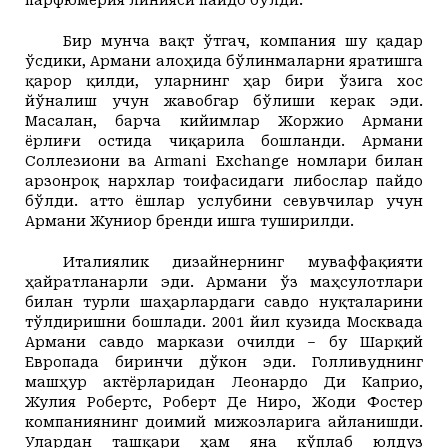
парфюмерия линияси пайдо
бўлди.
Бир мунча вақт ўтгач, компания шу қадар
ўсдики, Армани алоҳида бўлинмаларни яратишга
қарор қилди, уларнинг ҳар бири ўзига хос
йўналиш учун жавобгар бўлиши керак эди.
Масалан, барча кийимлар Жоржио Армани
ёрлиғи остида чиқарила бошланди. Армани
Cоллезиони ва Armani Exchange номлари билан
арзонроқ нархлар тоифасидаги либослар пайдо
бўлди. Ҳатто ёшлар услубини севувчилар учун
Армани Жуниор бренди ишга туширилди.
Италиялик дизайнернинг муваффақияти
ҳайратланарли эди. Армани ўз маҳсулотлари
билан турли шаҳарлардаги савдо нуқталарини
тўлдиришни бошлади. 2001 йил кузида Москвада
Армани савдо маркази очилди – бу Шарқий
Европада биринчи дўкон эди. Голливуднинг
машҳур актёрларидан Леонардо Ди Каприо,
Жулия Робертс, Роберт Де Ниро, Жоди Фостер
компаниянинг доимий мижозларига айланишди.
Улардан ташқари ҳам яна кўплаб юлдуз