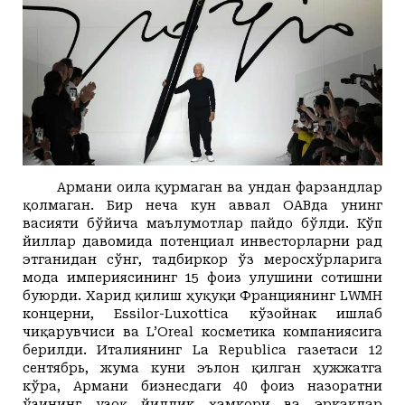
Армани оила қурмаган ва ундан фарзандлар
қолмаган. Бир неча кун аввал ОАВда унинг
васияти бўйича маълумотлар пайдо бўлди. Кўп
йиллар давомида потенциал инвесторларни рад
этганидан сўнг, тадбиркор ўз меросхўрларига
мода империясининг 15 фоиз улушини сотишни
буюрди. Харид қилиш ҳуқуқи Франциянинг LWMH
концерни, Essilor-Luxottica кўзойнак ишлаб
чиқарувчиси ва L’Oreal косметика компаниясига
берилди. Италиянинг La Republica газетаси 12
сентябрь, жума куни эълон қилган ҳужжатга
кўра, Армани бизнесдаги 40 фоиз назоратни
ўзининг узоқ йиллик ҳамкори ва эркаклар