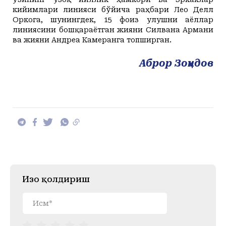
кийимлари линияси бўйича раҳбари Лео Делл
Оркога, шунингдек, 15 фоиз улушни аёллар
линиясини бошқараётган жияни Силвана Армани
ва жияни Андреа Камеранга
топширган.
Аброр Зоҳидов
Изоҳ қолдириш