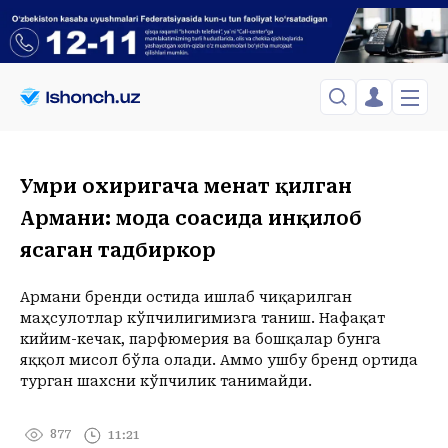
ЎЗБЕКИСТОН
TOSHKENT
Менинг саҳифам
Умри охиригача меҳнат қилган
Сиёсат
Менинг жавоним
ТАҲЛИЛ
Армани: мода соҳасида инқилоб
Toshkent Shahar
Сақланганлар
Chiqish
ясаган тадбиркор
Спорт
Yakshanba, 09-August
ХОРИЖ
Telefon raqamingizni kiritng
+23
C
Иқтисод
Tasdiqlash kodini SMS orqali yuboramiz
Жамият
Армани бренди остида ишлаб чиқарилган
ЎЗГАЧА РАКУРС
маҳсулотлар кўпчилигимизга таниш. Нафақат
Сиёсат
кийим-кечак, парфюмерия ва бошқалар бунга
МЕҲНАТ ҲУҚУҚИ
Иқтисод
Hozir
08:00
09:00
10:00
11:00
12:00
13:00
14:00
15:00
1
яққол мисол бўла олади. Аммо ушбу бренд ортида
+23
C
+27
C
+31
C
+33
C
+35
C
+37
C
+36
C
+36
C
+37
C
+
турган шахсни кўпчилик танимайди.
ҲОДИСА
ИНТЕРВЬЮ
877
11:21