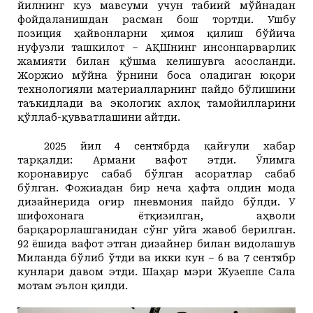
йилнинг куз мавсуми учун табиий мўйнадан
фойдаланишдан расман бош тортди. Ушбу
позиция ҳайвонларни ҳимоя қилиш бўйича
нуфузли ташкилот – АҚШнинг инсонпарварлик
жамияти билан қўшма келишувга асосланди.
Жоржио мўйна ўрнини боса оладиган юқори
технологияли материалларнинг пайдо бўлишини
таъкидлади ва экологик ахлоқ тамойилларини
қўллаб-қувватлашини айтди.
2025 йил 4 сентябрда қайғули хабар
тарқалди: Армани вафот этди. Ўлимга
коронавирус сабаб бўлган асоратлар сабаб
бўлган. Фожиадан бир неча ҳафта олдин мода
дизайнерида оғир пневмония пайдо бўлди. У
шифохонага ётқизилган, аҳволи
барқарорлашганидан сўнг уйга жавоб берилган.
92 ёшида вафот этган дизайнер билан видолашув
Миланда бўлиб ўтди ва икки кун – 6 ва 7 сентябр
кунлари давом этди. Шаҳар мэри Жузеппе Сала
мотам эълон қилди.