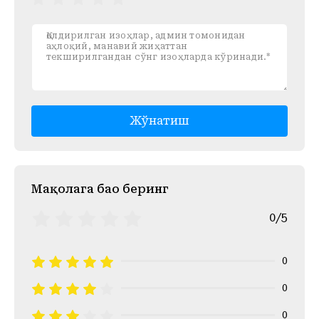
Жўнатиш
Mақолага баҳо беринг
0/5
0
0
0