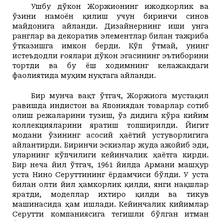
Ушбу дўкон Жоржионинг ижодкорлик ва
ўзини намоён қилиш учун биринчи синов
майдонига айланди. Дизайнернинг иши унга
ранглар ва декоратив элементлар билан тажриба
ўтказишга имкон берди. Кўп ўтмай, унинг
истеъдодли ғоялари дўкон эгасининг эътиборини
тортди ва бу ёш ходимнинг келажакдаги
фаолиятида муҳим нуқтага айланди.
Бир мунча вақт ўтгач, Жоржиога мустақил
равишда Ҳиндистон ва Япониядан товарлар сотиб
олиш режаларини тузиш, ўз дидига кўра кийим
коллекцияларини яратиш топширилди. Йигит
модани ўзининг асосий ҳаётий устуворлигига
айлантирди. Биринчи эскизлар жуда ажойиб эди,
уларнинг кўпчилиги кейинчалик ҳаётга кирди.
Бир неча йил ўтгач, 1961 йилда Армани машҳур
уста Нино Cеруттининг ёрдамчиси бўлди. У уста
билан олти йил ҳамкорлик қилди, янги нақшлар
яратди, моделлар ихтиро қилди ва тикув
машинасида ҳам ишлади. Кейинчалик кийимлар
Cерутти компаниясига тегишли бўлган Ҳитман