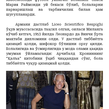
Мария Раймонди уй бекаси
бўлиб, болаларни
парваришлаш ва тарбиячилик билан ҳам
шуғулланарди.
Армани дастлаб Liceo Scientifico Respighi
ўқув муассасасида таҳсил олган, оиласи Миланга
кўчиб кетгач, 1953 йилда Леонардо да Винчи ўрта
мактаби дипломини олди. У дастлаб тиббиётга
қизиқиб қолди, шифокор бўлишни орзу қилди.
Болалигида ва ўсмирлигида у мода олами ҳақида
умуман ўйламаганди: Арчибалд Крониннинг
“Қалъа” китобини ўқиб чиққандан сўнг, бола
тиббиётга чуқур қизиқмай қолди.