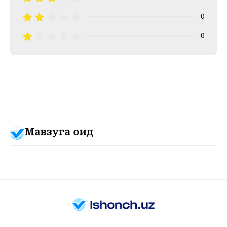
0
0
Мавзуга оид