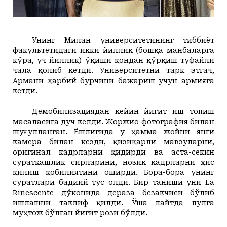
Унинг Милан университетининг тиббиёт
факультетидаги икки йиллик (бошқа манбаларга
кўра, уч йиллик) ўқиши қондан қўрқиш туфайли
чала
қолиб кетди.
Университетни тарк этгач,
Армани ҳарбий бурчини бажариш учун армияга
кетди.
Демобилизациядан кейин йигит иш топиш
масаласига дуч келди. Жоржио фотография билан
шуғулланган. Ёшлигида у ҳамма жойни янги
камера билан кезди, қизиқарли мавзуларни,
оригинал кадрларни қидирди ва аста-секин
сураткашлик сирларини, нозик кадрларни ҳис
қилиш қобилиятини оширди. Бора-бора унинг
суратлари бадиий тус олди. Бир таниши уни La
Rinescente дўконида дераза безакчиси бўлиб
ишлашни таклиф қилди. Ўша пайтда пулга
муҳтож бўлган йигит рози бўлди.