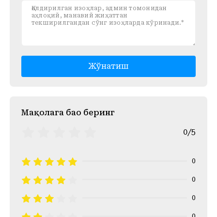
Жўнатиш
Mақолага баҳо беринг
0/5
0
0
0
0