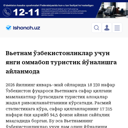
ЎЗБЕКИСТОН
TOSHKENT
Менинг саҳифам
Вьетнам ўзбекистонликлар учун
Сиёсат
Менинг жавоним
ТАҲЛИЛ
янги оммабоп туристик йўналишга
Toshkent Shahar
Сақланганлар
Chiqish
айланмоқда
Спорт
Juma, 07-August
ХОРИЖ
Telefon raqamingizni kiritng
+27
C
Иқтисод
Tasdiqlash kodini SMS orqali yuboramiz
Жамият
2026 йилнинг январь–май ойларида 18 330 нафар
ЎЗГАЧА РАКУРС
Ўзбекистон фуқароси Вьетнамга сафар қилгани
Сиёсат
мамлакатлар ўртасидаги туристик алоқалар
МЕҲНАТ ҲУҚУҚИ
Иқтисод
Hozir
10:00
11:00
12:00
13:00
14:00
15:00
16:00
17:00
1
жадал ривожланаётганини кўрсатади. Расмий
+27
C
+29
C
+31
C
+33
C
+34
C
+35
C
+35
C
+35
C
+35
C
+
статистикага кўра, сафар қилганларнинг 17 315
ҲОДИСА
нафари ёки қарийб 94,5 фоизи айнан сайёҳлик
мақсадида борган. Бу эса Вьетнамнинг
ИНТЕРВЬЮ
ўзбекистонликлар учун дам олиш йўналиши