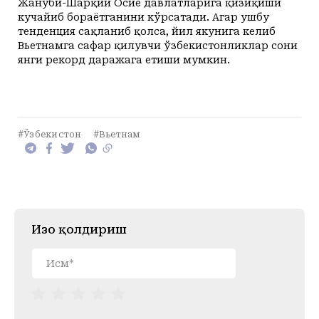
Жануби-Шарқий Осиё давлатларига қизиқиши
кучайиб бораётганини кўрсатади. Агар ушбу
тенденция сақланиб қолса, йил якунига келиб
Вьетнамга сафар қилувчи ўзбекистонликлар сони
янги рекорд даражага етиши мумкин.
#Ўзбекистон
#Вьетнам
Изоҳ қолдириш