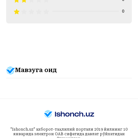
0
Мавзуга оид
"Ishonch.uz" ахборот-таҳлилий портали 2019 йилнинг 10
январида электрон ОАВ сифатида давлат рўйхатидан