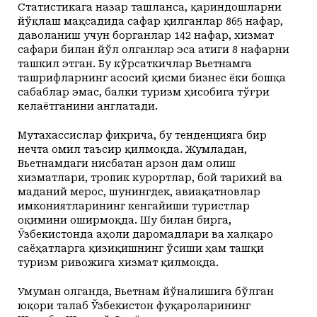
Статистикага назар ташланса, қариндошларни
йўқлаш мақсадида сафар қилганлар 865 нафар,
даволаниш учун борганлар 142 нафар, хизмат
сафари билан йўл олганлар эса атиги 8 нафарни
ташкил этган. Бу кўрсаткичлар Вьетнамга
ташрифларнинг асосий қисми бизнес ёки бошқа
сабаблар эмас, балки туризм ҳисобига тўғри
келаётганини англатади.
Мутахассислар фикрича, бу тенденцияга бир
нечта омил таъсир қилмоқда. Жумладан,
Вьетнамдаги нисбатан арзон дам олиш
хизматлари, тропик курортлар, бой тарихий ва
маданий мерос, шунингдек, авиақатновлар
имкониятларининг кенгайиши туристлар
оқимини оширмоқда. Шу билан бирга,
Ўзбекистонда аҳоли даромадлари ва халқаро
саёҳатларга қизиқишнинг ўсиши ҳам ташқи
туризм ривожига хизмат қилмоқда.
Умуман олганда, Вьетнам йўналишига бўлган
юқори талаб Ўзбекистон фуқароларининг