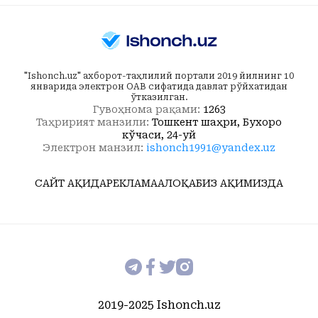
"Ishonch.uz" ахборот-таҳлилий портали 2019 йилнинг 10
январида электрон ОАВ сифатида давлат рўйхатидан
ўтказилган.
Гувоҳнома рақами:
1263
Таҳририят манзили:
Тошкент шаҳри, Бухоро
кўчаси, 24-уй
Электрон манзил:
ishonch1991@yandex.uz
САЙТ ҲАҚИДА
РЕКЛАМА
АЛОҚА
БИЗ ҲАҚИМИЗДА
2019-2025 Ishonch.uz