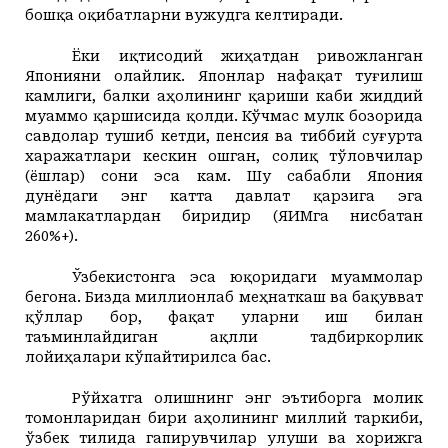
бошқа оқибатларни вужудга келтиради.
Ёки иқтисодий жиҳатдан ривожланган
Японияни олайлик. Японлар нафақат туғилиш
камлиги, балки аҳолининг қариши каби жиддий
муаммо қаршисида қолди. Кўчмас мулк бозорида
савдолар тушиб кетди, пенсия ва тиббий суғурта
харажатлари кескин ошган, солиқ тўловчилар
(ёшлар) сони эса кам. Шу сабабли Япония
дунёдаги энг катта давлат қарзига эга
мамлакатлардан биридир (ЯИМга нисбатан
260%+).
Ўзбекистонга эса юқоридаги муаммолар
бегона. Бизда миллионлаб меҳнаткаш ва бақувват
қўллар бор, фақат уларни иш билан
таъминлайдиган ақлли тадбиркорлик
лойиҳалари кўпайтирилса бас.
Рўйхатга олишнинг энг эътиборга молик
томонларидан бири аҳолининг миллий таркиби,
ўзбек тилида гапирувчилар улуши ва хорижга