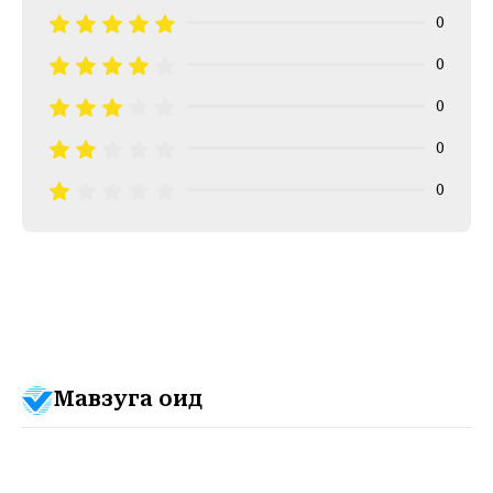
0
0
0
0
0
Мавзуга оид