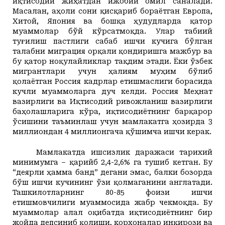
иқтисодий жиҳатдан ижобий омил саналади.
Масалан, аҳоли сони қисқариб бораётган Европа,
Хитой, Япония ва бошқа ҳудудларда қатор
муаммолар бўй кўрсатмоқда. Улар табиий
туғилиш пастлиги сабаб ишчи кучига бўлган
талабни миграция орқали қондиришга мажбур ва
бу қатор ноқулайликлар тақдим этади. Ёки ўзбек
мигрантлари учун ҳалиям муҳим бўлиб
қолаётган Россия кадрлар етишмаслиги борасида
кучли муаммоларга дуч келди. Россия Меҳнат
вазирлиги ва Иқтисодий ривожланиш вазирлиги
баҳолашларига кўра, иқтисодиётнинг барқарор
ўсишини таъминлаш учун мамлакатга ҳозирда 3
миллиондан 4 миллионгача қўшимча ишчи керак.
Мамлакатда ишсизлик даражаси тарихий
минимумга – қарийб 2,4-2,6% га тушиб кетган. Бу
“деярли ҳамма банд” дегани эмас, балки бозорда
бўш ишчи кучининг ўзи қолмаганини англатади.
Ташкилотларнинг 80-85 фоизи ишчи
етишмовчилиги муаммосида жабр чекмоқда. Бу
муаммолар алал оқибатда иқтисодиётнинг бир
жойда депсиниб қолиши, корхоналар инқирози ва