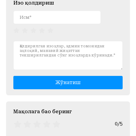
Изоҳ қолдириш
Жўнатиш
Mақолага баҳо беринг
0/5