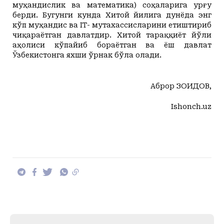
муҳандислик ва математика) соҳаларига урғу
берди. Бугунги кунда Хитой йилига дунёда энг
кўп муҳандис ва IT- мутахассисларини етиштириб
чиқараётган давлатдир. Хитой тараққиёт йўли
аҳолиси кўпайиб бораётган ва ёш давлат
Ўзбекистонга яхши ўрнак бўла олади.
Аброр ЗО
ҲИДОВ,
Ishonch.uz