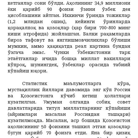
кетганлар сони бўлди. Аҳолининг 34,9 миллиони
ёки қарийб 90 фоизи ўзини ўзбек дея
ҳисоблашини айтган. Иккинчи ўринда тожиклар
(1,2 млндан ошиқ), кейинги ўринларда
қорақалпоқ ва қозоқлар (ҳар бири 700-800 минг
киши атрофида) жойлашган. Балки рақамларда
бироз тафовут ва янглишмовчиликлар бўлиши
мумкин, аммо ҳақиқатда реал картина бундан
ўзгача эмас. Чунки Ўзбекистонни тарк
этаётганлар ичида бошқа миллат вакиллари
кўпроқ, шунингдек, ўзбеклар орасида табиий
кўпайиш юқори.
Статистик маълумотларга кўра,
мустақиллик йиллари давомида энг кўп Россия
ва Қозоғистонга кўчиб кетиш ҳолатлари
кузатилган. Умуман олганда собиқ совет
давлатларида титул миллатларнинг кўпайиши
(айримлари масалан Россиядан ташқари)
кузатилмоқда. Масалан, аср бошида Қозоғистон
аҳолисининг 50 фоизини ташкил этган қозоқлар
бугун қарийб 70 фоизга етди. Яна бир қизиқ