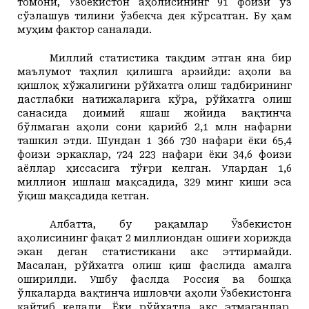
томони, Ўзбекистон аҳолисининг 91 фоизи ўз
сўзлашув тилини ўзбекча дея кўрсатган. Бу ҳам
муҳим фактор саналади.
Миллий статистика тақдим этган яна бир
маълумот таҳлил қилишга арзийди: аҳоли ва
қишлоқ хўжалигини рўйхатга олиш тадбирининг
дастлабки натижаларига кўра, рўйхатга олиш
санасида доимий яшаш жойида вақтинча
бўлмаган аҳоли сони қарийб 2,1 млн нафарни
ташкил этди. Шундан 1 366 730 нафари ёки 65,4
фоизи эркаклар, 724 223 нафари ёки 34,6 фоизи
аёллар ҳиссасига тўғри келган. Улардан 1,6
миллион ишлаш мақсадида, 329 минг киши эса
ўқиш мақсадида кетган.
Албатта, бу рақамлар Ўзбекистон
аҳолисининг фақат 2 миллиондан ошиғи хорижда
экан деган статистикани акс эттирмайди.
Масалан, рўйхатга олиш қиш фаслида амалга
оширилди. Ушбу фаслда Россия ва бошқа
ўлкаларда вақтинча ишловчи аҳоли Ўзбекистонга
қайтиб келади. Ёки рўйхатда акс этмаганлар,