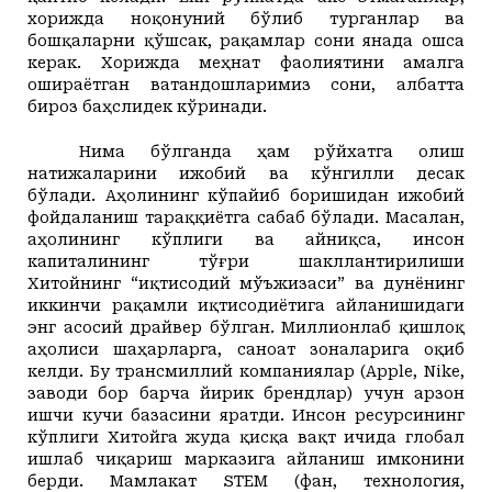
хорижда ноқонуний бўлиб турганлар ва
бошқаларни қўшсак, рақамлар сони янада ошса
керак. Хорижда меҳнат фаолиятини амалга
ошираётган ватандошларимиз сони, албатта
бироз баҳслидек кўринади.
Нима бўлганда ҳам рўйхатга олиш
натижаларини ижобий ва кўнгилли десак
бўлади. Аҳолининг кўпайиб боришидан ижобий
фойдаланиш тараққиётга сабаб бўлади. Масалан,
аҳолининг кўплиги ва айниқса, инсон
капиталининг тўғри шакллантирилиши
Хитойнинг “иқтисодий мўъжизаси” ва дунёнинг
иккинчи рақамли иқтисодиётига айланишидаги
энг асосий драйвер бўлган. Миллионлаб қишлоқ
аҳолиси шаҳарларга, саноат зоналарига оқиб
келди. Бу трансмиллий компаниялар (Apple, Nike,
заводи бор барча йирик брендлар) учун арзон
ишчи кучи базасини яратди. Инсон ресурсининг
кўплиги Хитойга жуда қисқа вақт ичида глобал
ишлаб чиқариш марказига айланиш имконини
берди. Мамлакат STEM (фан, технология,