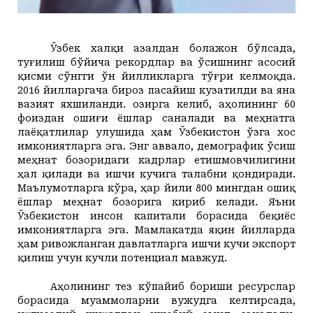
Ўзбек халқи азалдан болажон бўлсада,
туғилиш бўйича рекордлар ва ўсишнинг асосий
қисми сўнгги ўн йилликларга тўғри келмоқда.
2016 йилларгача бироз пасайиш кузатилди ва яна
вазият яхшиланди. Ҳозирга келиб, аҳолининг 60
фоиздан ошиғи ёшлар саналади ва меҳнатга
лаёқатлилар улушида ҳам Ўзбекистон ўзга хос
имкониятларга эга. Энг аввало, демографик ўсиш
меҳнат бозоридаги кадрлар етишмовчилигини
ҳал қилади ва ишчи кучига талабни қондиради.
Маълумотларга кўра, ҳар йили 800 мингдан ошиқ
ёшлар меҳнат бозорига кириб келади. Яъни
Ўзбекистон инсон капитали борасида беқиёс
имкониятларга эга. Мамлакатда яқин йилларда
ҳам ривожланган давлатларга ишчи кучи экспорт
қилиш учун кучли потенциал мавжуд.
Аҳолининг тез кўпайиб бориши ресурслар
борасида муаммоларни вужудга келтирсада,