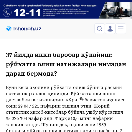
ЎЗБЕКИСТОН
TOSHKENT
Менинг саҳифам
37 йилда икки баробар кўпайиш:
Сиёсат
Менинг жавоним
ТАҲЛИЛ
рўйхатга олиш натижалари нимадан
Toshkent Shahar
Сақланганлар
Chiqish
дарак бермоқда?
Спорт
Yakshanba, 09-August
ХОРИЖ
Telefon raqamingizni kiritng
+34
C
Иқтисод
Tasdiqlash kodini SMS orqali yuboramiz
Жамият
Куни кеча аҳолини рўйхатга олиш бўйича расмий
ЎЗГАЧА РАКУРС
натижалар эълон қилинди. Рўйхатга олишнинг
Сиёсат
дастлабки натижаларига кўра, Ўзбекистон аҳолиси
МЕҲНАТ ҲУҚУҚИ
Иқтисод
Hozir
12:00
13:00
14:00
15:00
16:00
17:00
18:00
19:00
2
сони 39 047 321 нафарни ташкил этди. Жорий
+34
C
+36
C
+37
C
+36
C
+36
C
+36
C
+36
C
+35
C
+33
C
+
статистик ҳисоб-китоблар бўйича ушбу кўрсаткич
ҲОДИСА
38 236 704 нафар эди. Фарқ 810,6 минг нафарни
ташкил қилди. Шунингдек, аҳоли сони 1989
ИНТЕРВЬЮ
йилдаги рўйхатга олиш натижаларига нисбатан 2