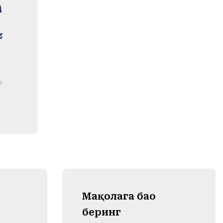
А
z
Mақолага баҳо
беринг