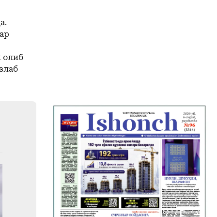
а.
ар
к олиб
злаб