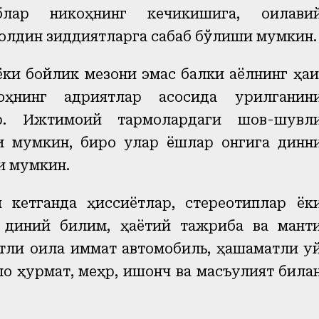
блар никоҳнинг кечикишига, оилави
олдин зиддиятларга сабаб бўлиши мумкин.
ки бойлик мезони эмас балки аёлнинг ҳақи
ҳнинг қадриятлар асосида қурилганин
. Ижтимоий тармоқлардаги шов-шувл
и мумкин, бироқ улар ёшлар онгига динн
ши мумкин.
 кетганда ҳиссиётлар, стереотиплар ёк
 диний билим, ҳаётий тажриба ва манти
тли оила қиммат автомобиль, ҳашаматли у
ало ҳурмат, меҳр, ишонч ва масъулият била