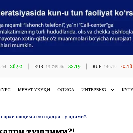
28.92
32.19
-0.18
.64
EUR
13 749.46
RUB
146.19
КУРС
МЕҲНАТ ҲУҚУҚИ
ҲОДИСА
ИНТЕРВЬЮ
КУТ
 нархи ошдими ёки қадри тушдими?!
 қадри тушдими?!