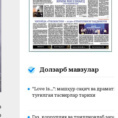
Долзарб мавзулар
“Love is…”: машҳур сақич ва драмат
туғилган тасвирлар тарихи
р
р
Газ, коррупция ва триллионлаб зарар