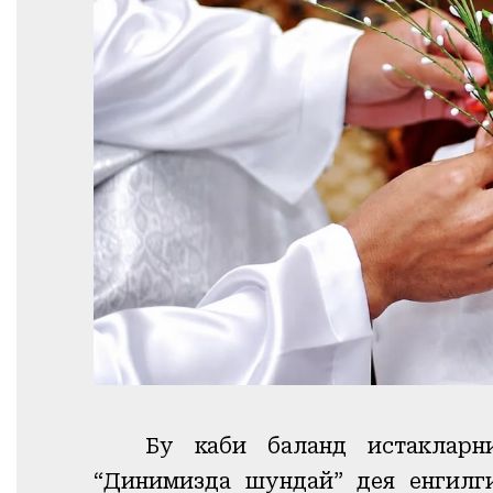
Бу каби баланд истакларни
“Динимизда шундай” дея енгилги