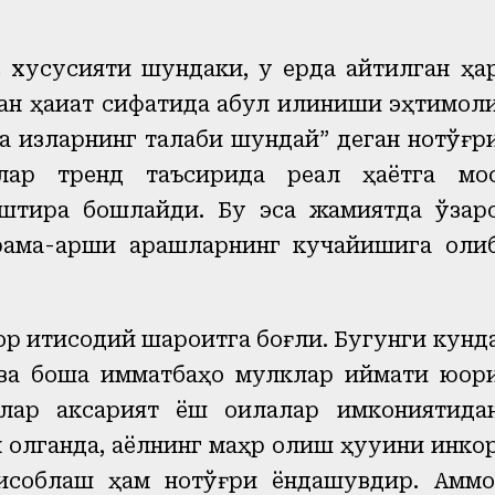
ос хусусияти шундаки, у ерда айтилган ҳа
н ҳақиқат сифатида қабул қилиниши эҳтимол
а қизларнинг талаби шундай” деган нотўғр
злар тренд таъсирида реал ҳаётга мо
аштира бошлайди. Бу эса жамиятда ўзар
рама-қарши қарашларнинг кучайишига оли
ор иқтисодий шароитга боғлиқ. Бугунги кунд
а бошқа қимматбаҳо мулклар қиймати юқор
блар аксарият ёш оилалар имкониятида
олганда, аёлнинг маҳр олиш ҳуқуқини инко
исоблаш ҳам нотўғри ёндашувдир. Аммо