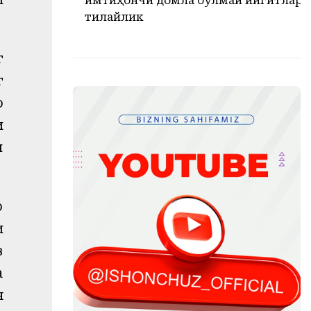
имтиҳончи домла бўлмай йигитлари
тилайлик
г
г
р
и
и
р
и
в
а
н