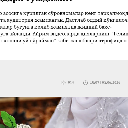
 асосига қурилган сўровномалар кенг тарқалмоқд
тта аудитория жамланган. Дастлаб оддий кўнгилоч
малар бугунга келиб жамиятда жиддий баҳс-
уга айланди. Айрим видеоларда қизларнинг “Гели
рт хонали уй сўрайман” каби жавоблари атрофида ю
914
15:07 | 03.06.2026