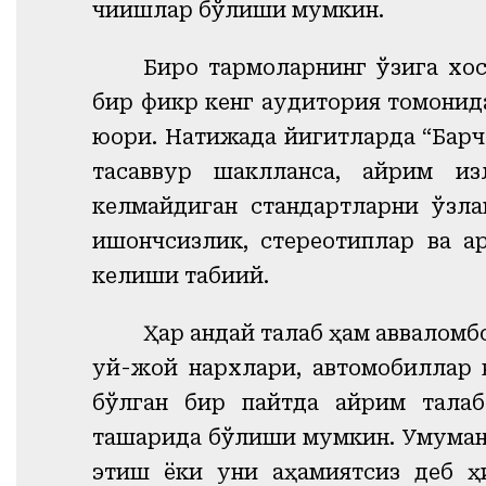
чиқишлар бўлиши мумкин.
Бироқ тармоқларнинг ўзига х
бир фикр кенг аудитория томонида
юқори. Натижада йигитларда “Барч
тасаввур шаклланса, айрим қи
келмайдиган стандартларни ўзл
ишончсизлик, стереотиплар ва қа
келиши табиий.
Ҳар қандай талаб ҳам авваломб
уй-жой нархлари, автомобиллар в
бўлган бир пайтда айрим тала
ташқарида бўлиши мумкин. Умуман 
этиш ёки уни аҳамиятсиз деб ҳ