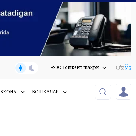
O'z
Ўз
+30C Тошкент шаҳри
УБХОНА
БОШҚАЛАР