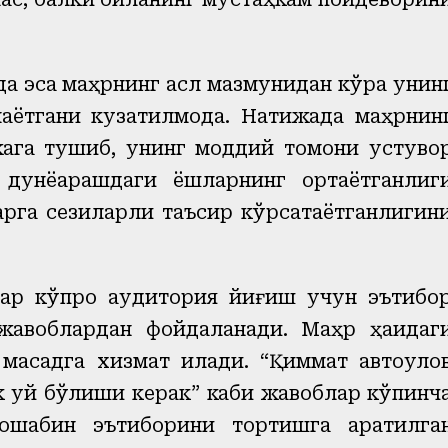
да эса маҳрнинг асл мазмунидан кўра унин
лаётгани кузатилмоқда. Натижада маҳрнин
ага тушиб, унинг моддий томони устуво
дунёқарашдаги ёшларнинг ортаётганлиг
арга сезиларли таъсир кўрсатаётганлигин
лар кўпроқ аудитория йиғиш учун эътибо
жавоблардан фойдаланади. Маҳр ҳақидаг
ақсадга хизмат қилади. “Қиммат автоуло
к уй бўлиши керак” каби жавоблар кўпинч
ошабин эътиборини тортишга қаратилга