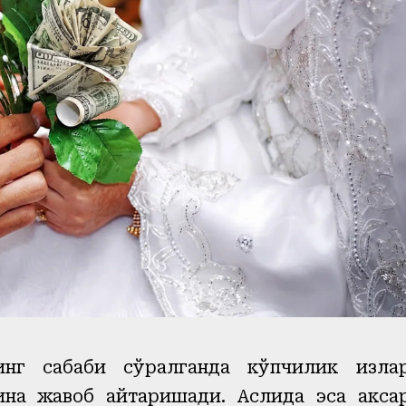
нг сабаби сўралганда кўпчилик қизла
на жавоб қайтаришади. Аслида эса акса