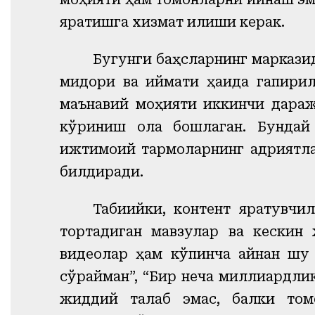
яратишга хизмат қилиши керак.
Бугунги баҳсларнинг маркази
миқдори ва қиймати ҳақида гапири
маънавий моҳияти иккинчи дараж
кўриниш ола бошлаган. Бундай 
ижтимоий тармоқларнинг қадриятл
билдиради.
Табиийки, контент яратувчи
тортадиган мавзулар ва кескин 
видеолар ҳам кўпинча айнан шу м
сўрайман”, “Бир неча миллиардли
жиддий талаб эмас, балки том