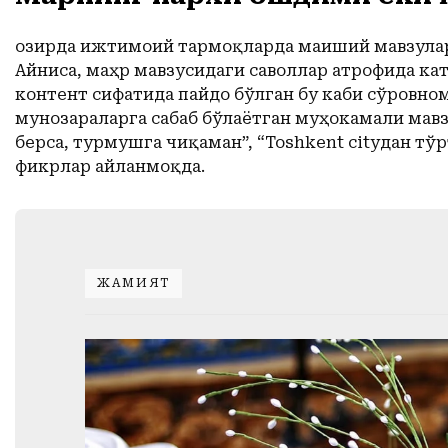
Ҳозирда ижтимоий тармоқларда маиший мавзулар
Айниса, маҳр мавзусидаги саволлар атрофида ка
контент сифатида пайдо бўлган бу каби сўровно
мунозараларга сабаб бўлаётган муҳокамали мавз
берса, турмушга чиқаман”, “Тоshkent cityдан тў
фикрлар айланмоқда.
ЖАМИЯТ