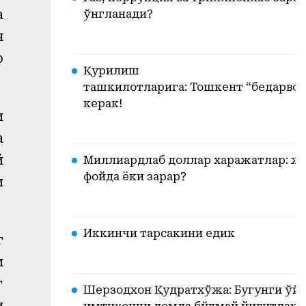
а
ўнгланади?
н
р
Қурилиш
ташкилотларига: Тошкент “бедарвоз
керак!
и
а
й
Миллиардлаб доллар харажатлар: ж
фойда ёки зарар?
и
Иккинчи тарсакини едик
г
м
г
Шерзодхон Қудратхўжа: Бугунги ўйи
и