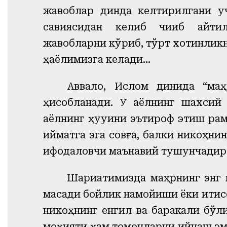
жавоблар динда келтирилгани уч
савиясидан келиб чиқиб айтил
жавобларни кўриб, тўрт хотинликн
ҳаёлимизга келади…
Аввало, Ислом динида “ма
ҳисобланади. У аёлнинг шахсий
аёлнинг ҳуқуқини эътироф этиш ра
қийматга эга совға, балки никоҳн
ифодаловчи маънавий тушунчадир
Шариатимизда маҳрнинг энг ю
мақсади бойлик намойиши ёки иқти
никоҳнинг енгил ва баракали бўл
моҳияти ҳам томонларни қийнаш эм