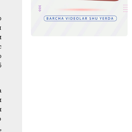
р
и
и
с
о
б
а
и
н
р
,