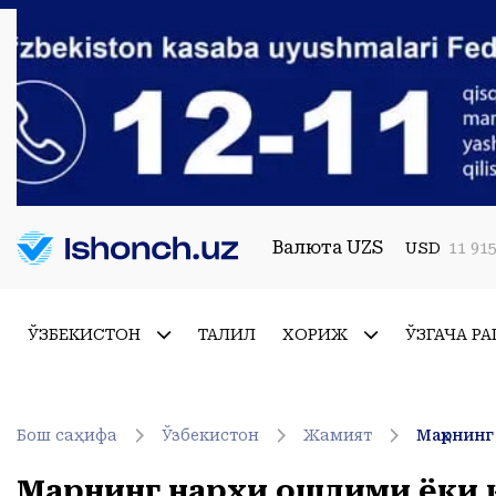
Валюта UZS
USD
11 915
ЎЗБЕКИСТОН
ТАҲЛИЛ
ХОРИЖ
ЎЗГАЧА РА
Бош саҳифа
Ўзбекистон
Жамият
Маҳрнинг
Маҳрнинг нархи ошдими ёки