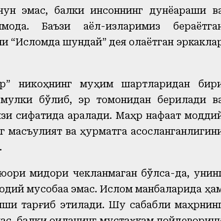
ун эмас, балки инсоннинг дунёқараши в
моқда. Баъзи аёл-қизларимиз бераётга
и “Исломда шундай” дея оқлаётган эркакла
ҳр” никоҳнинг муҳим шартларидан бир
 мулки бўлиб, эр томонидан берилади в
мзи сифатида қаралади. Маҳр нафақат модди
инг масъулият ва ҳурматга асосланганлигин
.
қори миқдори чекланмаган бўлса-да, унин
содий мусобақа эмас. Ислом манбаларида ҳа
иши тарғиб этилади. Шу сабабли маҳрнин
ас, балки оиланинг мустаҳкам пойдеворин