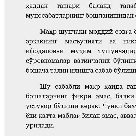
ҳаддан ташқари баланд тала
муносабатларнинг бошланишидан 
Маҳр шунчаки моддий совға ё
эркакнинг масъулияти ва нико
ифодаловчи муҳим тушунчадир
сўровномалар вақтинчалик бўлиш
бошқача талқин қилишга сабаб бўли
Шу сабабли маҳр ҳақида гап
бошқаларнинг фикри эмас, балки
устувор бўлиши керак. Чунки бах
ёки катта маблағ билан эмас, авв
қурилади.