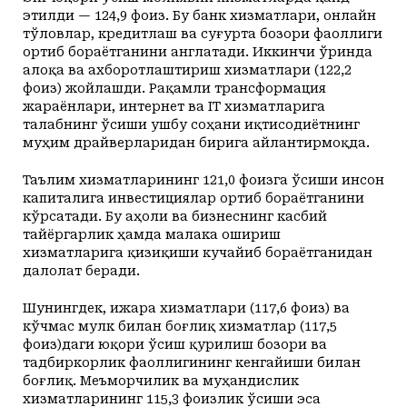
этилди — 124,9 фоиз. Бу банк хизматлари, онлайн
тўловлар, кредитлаш ва суғурта бозори фаоллиги
ортиб бораётганини англатади. Иккинчи ўринда
алоқа ва ахборотлаштириш хизматлари (122,2
фоиз) жойлашди. Рақамли трансформация
жараёнлари, интернет ва IT хизматларига
талабнинг ўсиши ушбу соҳани иқтисодиётнинг
муҳим драйверларидан бирига айлантирмоқда.
Таълим хизматларининг 121,0 фоизга ўсиши инсон
капиталига инвестициялар ортиб бораётганини
кўрсатади. Бу аҳоли ва бизнеснинг касбий
тайёргарлик ҳамда малака ошириш
хизматларига қизиқиши кучайиб бораётганидан
далолат беради.
Шунингдек, ижара хизматлари (117,6 фоиз) ва
кўчмас мулк билан боғлиқ хизматлар (117,5
фоиз)даги юқори ўсиш қурилиш бозори ва
тадбиркорлик фаоллигининг кенгайиши билан
боғлиқ. Меъморчилик ва муҳандислик
хизматларининг 115,3 фоизлик ўсиши эса