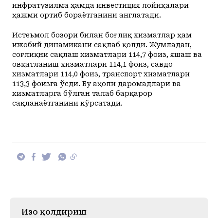
инфратузилма ҳамда инвестиция лойиҳалари
ҳажми ортиб бораётганини англатади.
Истеъмол бозори билан боғлиқ хизматлар ҳам
ижобий динамикани сақлаб қолди. Жумладан,
соғлиқни сақлаш хизматлари 114,7 фоиз, яшаш ва
овқатланиш хизматлари 114,1 фоиз, савдо
хизматлари 114,0 фоиз, транспорт хизматлари
113,3 фоизга ўсди. Бу аҳоли даромадлари ва
хизматларга бўлган талаб барқарор
сақланаётганини кўрсатади.
Изоҳ қолдириш