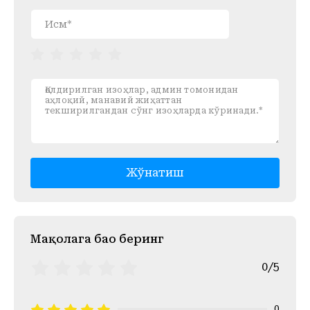
Жўнатиш
Mақолага баҳо беринг
0/5
0