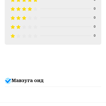
0
0
0
0
Мавзуга оид