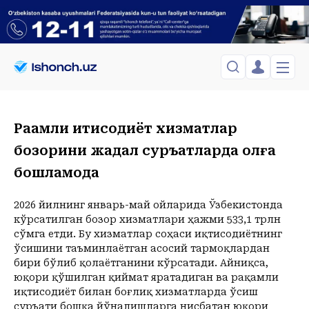
ЎЗБЕКИСТОН
TOSHKENT
Менинг саҳифам
Рақамли иқтисодиёт хизматлар
Сиёсат
Менинг жавоним
ТАҲЛИЛ
бозорини жадал суръатларда олға
Toshkent Shahar
Сақланганлар
Chiqish
бошламоқда
Спорт
Juma, 07-August
ХОРИЖ
Telefon raqamingizni kiritng
+27
C
Иқтисод
Tasdiqlash kodini SMS orqali yuboramiz
Жамият
2026 йилнинг январь-май ойларида Ўзбекистонда
ЎЗГАЧА РАКУРС
кўрсатилган бозор хизматлари ҳажми 533,1 трлн
Сиёсат
сўмга етди. Бу хизматлар соҳаси иқтисодиётнинг
МЕҲНАТ ҲУҚУҚИ
Иқтисод
Hozir
23:00
ўсишини таъминлаётган асосий тармоқлардан
+27
C
+25
C
бири бўлиб қолаётганини кўрсатади. Айниқса,
ҲОДИСА
юқори қўшилган қиймат яратадиган ва рақамли
иқтисодиёт билан боғлиқ хизматларда ўсиш
ИНТЕРВЬЮ
суръати бошқа йўналишларга нисбатан юқори