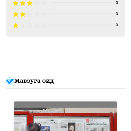
0
0
0
Мавзуга оид