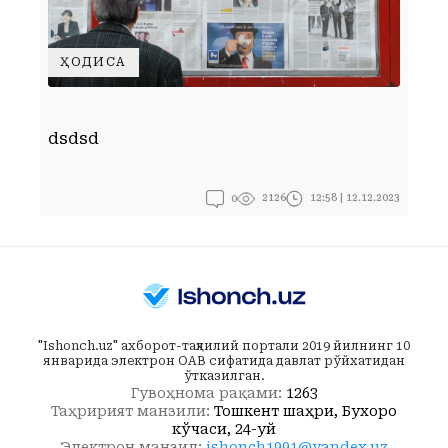
ҲОДИСА
Д
dsdsd
ў
0
12:58 | 12.12.2023
2126
"Ishonch.uz" ахборот-таҳлилий портали 2019 йилнинг 10
январида электрон ОАВ сифатида давлат рўйхатидан
ўтказилган.
Гувоҳнома рақами:
1263
Таҳририят манзили:
Тошкент шаҳри, Бухоро
кўчаси, 24-уй
Электрон манзил:
ishonch1991@yandex.uz