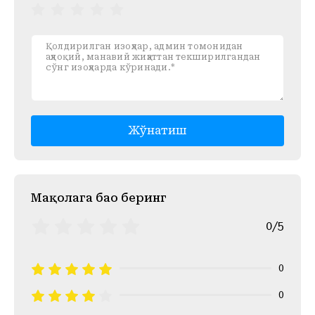
Жўнатиш
Mақолага баҳо беринг
0/5
0
0