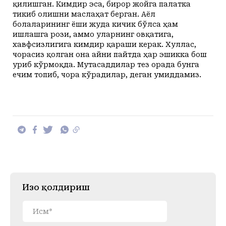
қилишган. Кимдир эса, бирор жойга палатка
тикиб олишни маслаҳат берган. Аёл
болаларининг ёши жуда кичик бўлса ҳам
ишлашга рози, аммо уларнинг овқатига,
хавфсизлигига кимдир қараши керак. Хуллас,
чорасиз қолган она айни пайтда ҳар эшикка бош
уриб кўрмоқда. Мутасаддилар тез орада бунга
ечим топиб, чора кўрадилар, деган умиддамиз.
Изоҳ қолдириш