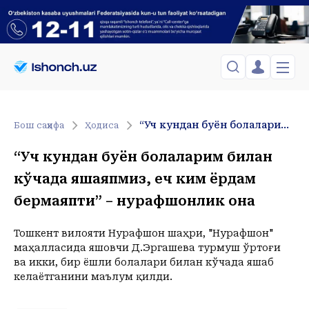
ЎЗБЕКИСТОН
TOSHKENT
Менинг саҳифам
“Уч кундан буён болаларим билан кўчада яшаяпмиз, ҳеч ким ёрдам бермаяпти” – нурафшонлик она
Бош саҳифа
Ҳодиса
Сиёсат
Менинг жавоним
ТАҲЛИЛ
Toshkent Shahar
“Уч кундан буён болаларим билан
Сақланганлар
Chiqish
Спорт
Shanba, 08-August
кўчада яшаяпмиз, ҳеч ким ёрдам
ХОРИЖ
Telefon raqamingizni kiritng
+30
C
Иқтисод
бермаяпти” – нурафшонлик она
Tasdiqlash kodini SMS orqali yuboramiz
Жамият
ЎЗГАЧА РАКУРС
Сиёсат
Тошкент вилояти Нурафшон шаҳри, "Нурафшон"
МЕҲНАТ ҲУҚУҚИ
Иқтисод
Hozir
11:00
12:00
13:00
14:00
15:00
16:00
17:00
18:00
1
маҳалласида яшовчи Д.Эргашева турмуш ўртоғи
+30
C
+33
C
+34
C
+35
C
+36
C
+37
C
+36
C
+36
C
+35
C
+
ва икки, бир ёшли болалари билан кўчада яшаб
ҲОДИСА
келаётганини маълум қилди.
ИНТЕРВЬЮ