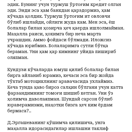
эдик. Бунинг учун турмуш ўртоғим кредит олган
эди. Энди эса ҳам банкдан қарздормиз, ҳам
кўчада қолдик. Турмуш ўртоғим ит овловчи
бўлиб ишлайди, ойлиги жуда кам. Мен эса, ёш
болалар билан ҳозирча ҳеч қаерда ишлолмайман.
Маҳалла раиси, ҳокимга бир неча марта
учрашдик. Аммо фойдаси бўлмади. Иложсиз
кўчада юрибмиз. Болаларимга сутли бўтқа
бераман. Уни ҳам ҳар кимнинг уйида пишириб
оляпман.
Кундузи кўчаларда юмуш қилиб болалар билан
бирга айланиб юрамиз, кечаси эса бир жойда
тўхтаб мотоциклнинг аравачасида ухлаймиз.
Кеча тунда ҳаво бироз салқин бўлгани учун катта
фарзандимнинг томоғи шишиб кетган. Уни ўз
ҳолимча даволаяпман. Шундай сарсон бўлиб
юраверамизми, наҳотки бизга ҳеч ким ёрдам
бермаса?..
Д.Эргашеванинг қўшимча қилишича, унга
маҳалла идорасидагилар ишлашни таклиф