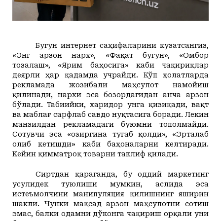
Бугун интернет саҳифаларини кузатсангиз,
«Энг арзон нарх», «Фақат бугун», «Омбор
тозалаш», «Ярим баҳосига» каби чақириқлар
деярли ҳар қадамда учрайди.
Кўп ҳолатларда
рекламада жозибали маҳсулот намойиш
қилинади, нархи эса бозордагидан анча арзон
бўлади. Табиийки, харидор унга қизиқади, вақт
ва маблағ сарфлаб савдо нуқтасига боради. Лекин
манзилдан рекламадаги буюмни тополмайди.
Сотувчи эса «Ҳозиргина тугаб қолди», «Эрталаб
олиб кетишди» каби баҳоналарни келтиради.
Кейин қимматроқ товарни таклиф қилади.
Сиртдан қараганда, бу оддий маркетинг
усулидек туюлиши мумкин, аслида эса
истеъмолчини манипуляция қилишнинг яширин
шакли.
Чунки мақсад арзон маҳсулотни сотиш
эмас, балки одамни дўконга чақириш орқали уни