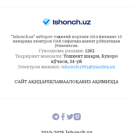
"Ishonch.uz" ахборот-таҳлилий портали 2019 йилнинг 10
январида электрон ОАВ сифатида давлат рўйхатидан
ўтказилган.
Гувоҳнома рақами:
1263
Таҳририят манзили:
Тошкент шаҳри, Бухоро
кўчаси, 24-уй
Электрон манзил:
ishonch1991@yandex.uz
САЙТ ҲАҚИДА
РЕКЛАМА
АЛОҚА
БИЗ ҲАҚИМИЗДА
2019-2025 Ishonch.uz