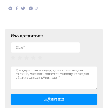
Изоҳ қолдириш
Жўнатиш