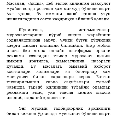
Масалан, «Акция», деб эълон қилинган маҳсулот
муайян сонда ростдан ҳам мавжуд бўлиши шарт.
Акс ҳолда, бу оммани жалб қилиш учун
ишлатиладиган сохта чақириққа айланиб қолади.
Шунингдек, истеъмолчилар
мурожаатларини кўриб чиқиш жараёнини
соддалаштириш зарур.
Чунки бугун кўпчилик
қаерга шикоят қилишни билмайди. Агар мобил
илова ёки ягона онлайн платформа орқали
реклама юзасидан тезкор мурожаат қилиш
имкони яратилса, жамоатчилик назорати
кучаяди. Бу масалага оммавий ахборот
воситалари ходимлари ва блогерлар ҳам
масъулият билан қарашлари керак. Баъзан
текширилмаган савдо саҳифалари сунъий
равишда тарғиб қилиниши туфайли одамлар
рекламага эмас, уни тавсия қилган шахсга
ишониб, алданиб қолишяпти.
Энг муҳими, тадбиркорлик эркинлиги
билан виждон ўртасида мувозанат бўлиши шарт.