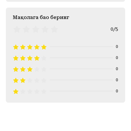
Mақолага баҳо беринг
0/5
0
0
0
0
0