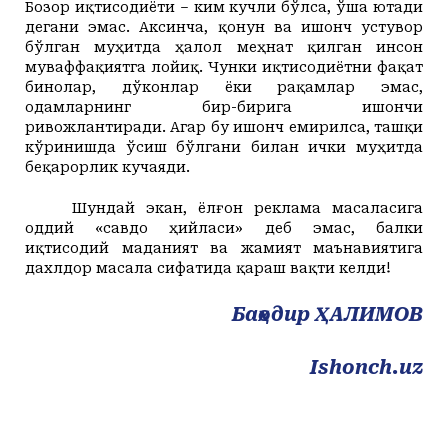
Бозор иқтисодиёти – ким кучли бўлса, ўша ютади
дегани эмас. Аксинча, қонун ва ишонч устувор
бўлган муҳитда ҳалол меҳнат қилган инсон
муваффақиятга лойиқ. Чунки иқтисодиётни фақат
бинолар, дўконлар ёки рақамлар эмас,
одамларнинг бир-бирига ишончи
ривожлантиради. Агар бу ишонч емирилса, ташқи
кўринишда ўсиш бўлгани билан ички муҳитда
беқарорлик кучаяди.
Шундай экан, ёлғон реклама масаласига
оддий «савдо ҳийласи» деб эмас, балки
иқтисодий маданият ва жамият маънавиятига
дахлдор масала сифатида қараш вақти келди!
Баҳодир ҲАЛИМОВ
I
shonch.uz