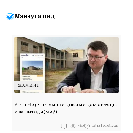
Мавзуга оид
ЖАМИЯТ
Ўрта Чирчиқ тумани ҳокими ҳам айтади,
Г
ҳам қайтади(ми?)
0
16:13 | 05.08.2023
4656