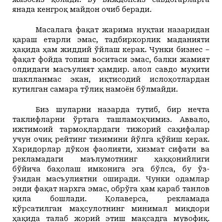
янада кенгроқ майдон очиб беради.
Масалага фақат жарима нуқтаи назаридан
қараш етарли эмас, тадбиркорлик маданияти
ҳақида ҳам жиддий ўйлаш керак.
Чунки бизнес –
фақат фойда топиш воситаси эмас, балки жамият
олдидаги масъулият ҳамдир. Ҳалол савдо муҳити
шаклланмас экан, иқтисодий ислоҳотлардан
кутилган самара тўлиқ намоён бўлмайди.
Биз шуларни назарда тутиб, бир нечта
таклифларни ўртага ташламоқчимиз. Аввало,
ижтимоий тармоқлардаги тижорий саҳифалар
учун очиқ рейтинг тизимини йўлга қўйиш керак.
Харидорлар дўкон фаолияти, хизмат сифати ва
рекламадаги маълумотнинг ҳаққонийлиги
бўйича баҳолаш имконига эга бўлса, бу ўз-
ўзидан масъулиятни оширади. Чунки одамлар
энди фақат нархга эмас, обрўга ҳам қараб танлов
қила бошлади. Қолаверса, рекламада
кўрсатилган маҳсулотнинг минимал миқдори
ҳақида талаб жорий этиш мақсадга мувофиқ.