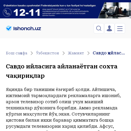
ЎЗБЕКИСТОН
TOSHKENT
Менинг саҳифам
Cавдо ҳийласига айланаётган сохта чақириқлар
Бош саҳифа
Ўзбекистон
Жамият
Сиёсат
Менинг жавоним
ТАҲЛИЛ
Toshkent Shahar
Cавдо ҳийласига айланаётган сохта
Сақланганлар
Chiqish
Спорт
Juma, 07-August
чақириқлар
ХОРИЖ
Telefon raqamingizni kiritng
+30
C
Иқтисод
Tasdiqlash kodini SMS orqali yuboramiz
Жамият
ЎЗГАЧА РАКУРС
Яқинда бир танишим ёзғириб қолди. Айтишича,
ижтимоий тармоқлардаги рекламаларга ишониб,
Сиёсат
МЕҲНАТ ҲУҚУҚИ
Иқтисод
арзон телевизор сотиб олиш учун маиший
Hozir
21:00
22:00
23:00
техникалар дўконига борибди. Аммо рекламада
+30
C
+28
C
+28
C
+25
C
ҲОДИСА
кўрган маҳсулоти йўқ экан. Сотувчиларнинг
қистови билан икки баравар қимматига бошқа
ИНТЕРВЬЮ
русумдаги телевизорни харид қилибди. Афсус,