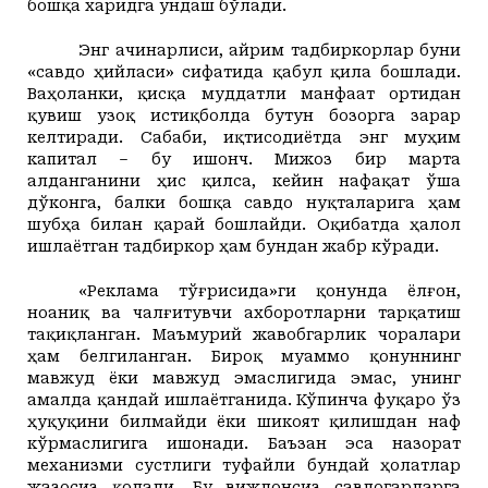
бошқа харидга ундаш бўлади.
Энг ачинарлиси, айрим тадбиркорлар буни
«савдо ҳийласи» сифатида қабул қила бошлади.
Ваҳоланки, қисқа муддатли манфаат ортидан
қувиш узоқ истиқболда бутун бозорга зарар
келтиради. Сабаби, иқтисодиётда энг муҳим
капитал – бу ишонч. Мижоз бир марта
алданганини ҳис қилса, кейин нафақат ўша
дўконга, балки бошқа савдо нуқталарига ҳам
шубҳа билан қарай бошлайди. Оқибатда ҳалол
ишлаётган тадбиркор ҳам бундан жабр кўради.
«Реклама тўғрисида»ги қонунда ёлғон,
ноаниқ ва чалғитувчи ахборотларни тарқатиш
тақиқланган.
Маъмурий жавобгарлик чоралари
ҳам белгиланган. Бироқ муаммо қонуннинг
мавжуд ёки мавжуд эмаслигида эмас, унинг
амалда қандай ишлаётганида. Кўпинча фуқаро ўз
ҳуқуқини билмайди ёки шикоят қилишдан наф
кўрмаслигига ишонади. Баъзан эса назорат
механизми сустлиги туфайли бундай ҳолатлар
жазосиз қолади. Бу виждонсиз савдогарларга