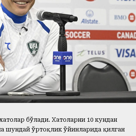
 хатолар бўлади. Хатоларни 10 кундан
ана шундай ўртоқлик ўйинларида қилган