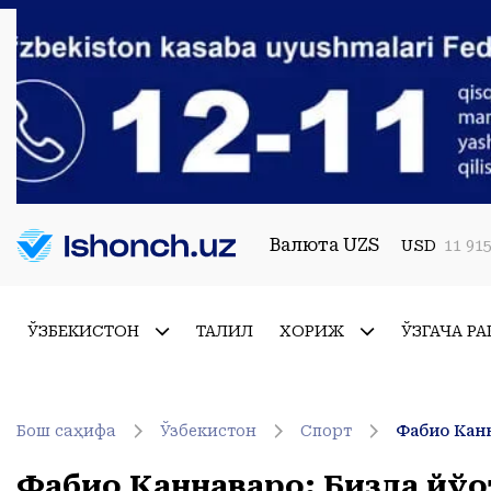
Валюта UZS
USD
11 915
ЎЗБЕКИСТОН
ТАҲЛИЛ
ХОРИЖ
ЎЗГАЧА РА
Бош саҳифа
Ўзбекистон
Спорт
Фабио Канн
Фабио Каннаваро: Бизда йўқо