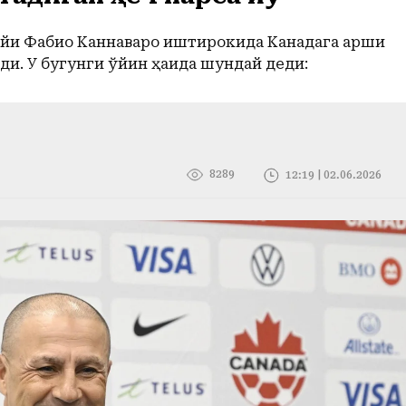
йи Фабио Каннаваро иштирокида Канадага қарши
. У бугунги ўйин ҳақида шундай деди:
8289
12:19 | 02.06.2026