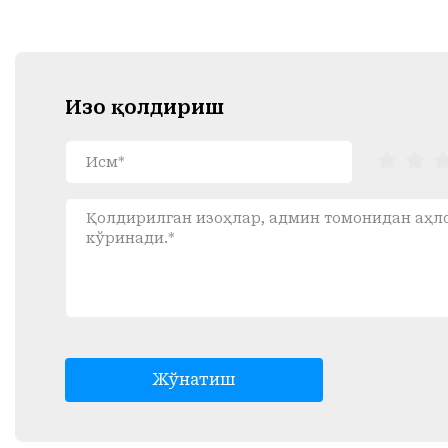
Изоҳ қолдириш
Жўнатиш