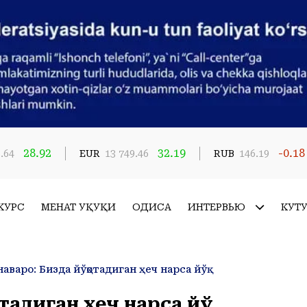
28.92
32.19
-0.18
.64
EUR
13 749.46
RUB
146.19
КУРС
МЕҲНАТ ҲУҚУҚИ
ҲОДИСА
ИНТЕРВЬЮ
КУТ
аваро: Бизда йўқотадиган ҳеч нарса йўқ
тадиган ҳеч нарса йўқ