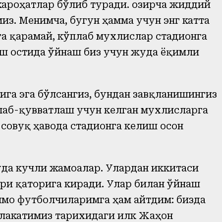
ароҳатлар бўлиб туради. Ҳозирча жиддий
миз. Менимча, бугун ҳамма учун энг катта
а қарамай, кўплаб мухлислар стадионга
ш остида ўйнаш биз учун жуда ёқимли
га эга бўлсангиз, бундан завқланишингиз
ллаб-қувватлаш учун келган мухлисларга
 совуқ ҳавода стадионга келиш осон
уда кучли жамоалар. Улардан иккитаси
ри қаторига киради. Улар билан ўйнаш
мо футболчиларимга ҳам айтдим: бизда
млакатимиз тарихидаги илк Жаҳон