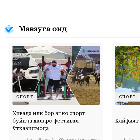
Мавзуга оид
СПОРТ
СПОРТ
Хивада илк бор этно спорт
бўйича халқаро фестивал
Кайфият
ўтказилмоқда
2758