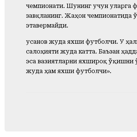
чемпионати. Шунинг учун уларга ф
завқланинг. Жаҳон чемпионатида 
этавермайди.
Ҳусанов жуда яхши футболчи. У ҳа
салоҳияти жуда катта. Баъзан ҳадд
эса вазиятларни яхшироқ ўқишни 
жуда ҳам яхши футболчи».