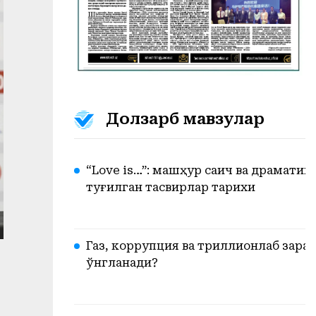
Долзарб мавзулар
“Love is…”: машҳур сақич ва драмати
туғилган тасвирлар тарихи
Газ, коррупция ва триллионлаб зарар.
ўнгланади?