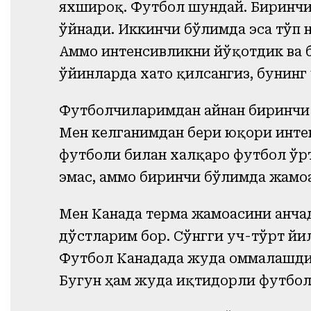
яхшироқ. Футбол шундай. Биринчи
ўйнади. Иккинчи бўлимда эса тўп 
Аммо интенсивликни йўқотдик ва б
ўйинларда хато қилсангиз, бунинг
Футболчиларимдан айнан биринчи 
Мен келганимдан бери юқори инте
футболи билан халқаро футбол ўр
эмас, аммо биринчи бўлимда жамо
Мен Канада терма жамоасини анчад
дўстларим бор. Сўнгги уч-тўрт йи
Футбол Канадада жуда оммалашди
Бугун ҳам жуда иқтидорли футбо