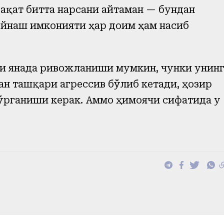
ақат битта нарсани айтаман — бундан
ўйнаш имконияти ҳар доим ҳам насиб
ли янада ривожланиши мумкин, чунки унин
ан ташқари агрессив бўлиб кетади, ҳозир
ўрганиши керак. Аммо ҳимоячи сифатида у