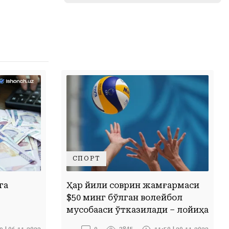
СПОРТ
га
Ҳар йили соврин жамғармаси
$50 минг бўлган волейбол
мусобақаси ўтказилади – лойиҳа
2845