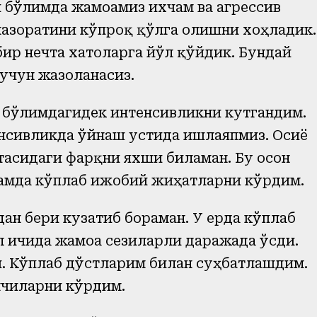
 бўлимда жамоамиз ихчам ва агрессив
назоратини кўпроқ қўлга олишни хоҳладик.
ир нечта хатоларга йўл қўйдик. Бундай
 учун жазоланасиз.
бўлимдагидек интенсивликни кутгандим.
нсивликда ўйнаш устида ишлаяпмиз. Осиё
тасидаги фарқни яхши биламан. Бу осон
амда кўплаб ижобий жиҳатларни кўрдим.
ан бери кузатиб бораман. У ерда кўплаб
л ичида жамоа сезиларли даражада ўсди.
. Кўплаб дўстларим билан суҳбатлашдим.
лчиларни кўрдим.