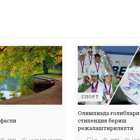
СПОРТ
Олимпиада ғолиблари
 фасли
стипендия бериш
режалаштириляпти
2934
3980