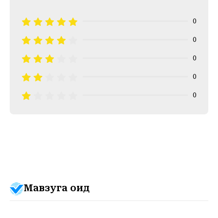
0
0
0
0
0
Мавзуга оид