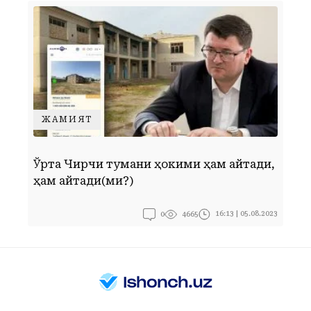
ЖАМИЯТ
Ўрта Чирчиқ тумани ҳокими ҳам айтади,
Г
ҳам қайтади(ми?)
0
16:13 | 05.08.2023
4665