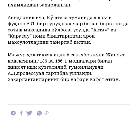
ичимликдан заҳарланган.
Аниқланишича, Қўштепа туманида яшовчи
фуқаро А.Д. бир гуруҳ шахслар билан биргаликда
сотиш мақсадида қўлбола усулда “Актау” ва
“Каратау” номи ёпиштирилган ароқ
маҳсулотларини тайёрлаб келган.
Мазкур ҳолат юзасидан 6 сентябрь куни Жиноят
кодексининг 186 ва 186-1-моддалари билан
жиноят иши қўзғатилиб, гумонланувчи
А.Д.процессуал тартибда ушланди.
Заҳарланганларнинг бир нафари вафот этган.