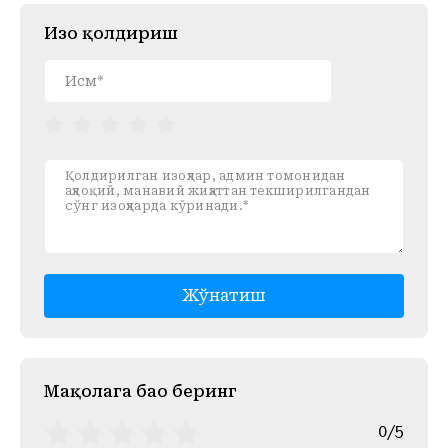
Изоҳ қолдириш
Жўнатиш
Mақолага баҳо беринг
0/5