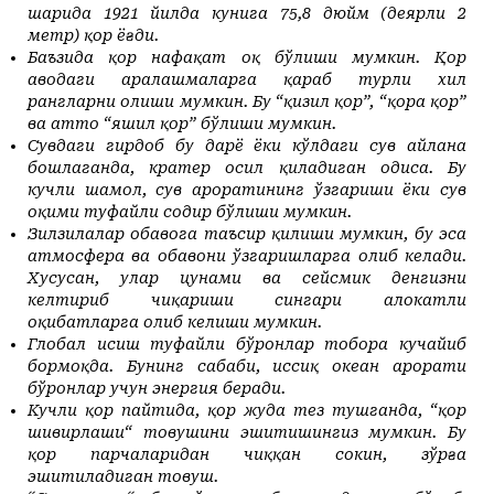
шаҳрида 1921 йилда кунига 75,8 дюйм (деярли 2
метр) қор ёғди.
Баъзида қор нафақат оқ бўлиши мумкин. Қор
ҳаводаги аралашмаларга қараб турли хил
рангларни олиши мумкин. Бу “қизил қор”, “қора қор”
ва ҳатто “яшил қор” бўлиши мумкин.
Сувдаги гирдоб
бу дарё ёки кўлдаги сув айлана
бошлаганда, кратер ҳосил қиладиган ҳодиса. Бу
кучли шамол, сув ҳароратининг ўзгариши ёки сув
оқими туфайли содир бўлиши мумкин.
Зилзилалар обҳавога таъсир қилиши мумкин, бу эса
атмосфера ва обҳавони ўзгаришларга олиб келади.
Хусусан, улар цунами ва сейсмик денгизни
келтириб чиқариши сингари ҳалокатли
оқибатларга олиб келиши мумкин.
Глобал исиш туфайли бўронлар тобора кучайиб
бормоқда. Бунинг сабаби, иссиқ океан ҳарорати
бўронлар учун энергия беради.
Кучли қор пайтида, қор жуда тез тушганда, “қор
шивирлаши“ товушини эшитишингиз мумкин. Бу
қор парчаларидан чиққан сокин, зўрға
эшитиладиган товуш.