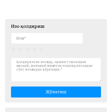
Изоҳ қолдириш
Жўнатиш