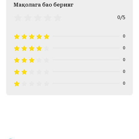
Mақолага баҳо беринг
0/5
0
0
0
0
0