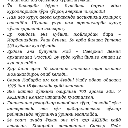
ундан пастда бўлганда кўриш мумкин.
Ўн дақиқада бўрон дунёдаги барча ядро
қуролларидан кўра кўпроқ энергия чиқаради!
Нам ҳаво қуруқ ҳавога қараганда иссиқликни яхшироқ
сақлайди. Шунинг учун нам тропикларда қуруқ
чўлга қараганда иссиқроқ.
Ер юзидаги энг қуёшли жойлардан бири –
Иорданиядаги Ўлик денгиз. Бу ерда йилига ўртача
330 қуёшли кун бўлади.
Ердаги энг булутли жой – Северная Земля
архипелаги (Россия). Бу ерда қуёш йилига атиги 12
кун порлайди.
Ҳар йили ерга 10 миллион тоннага яқин азотни
момақалдироқ олиб келади.
Саҳрои Кабирда ҳам қор ёғади! Ушбу обҳаво ҳодисаси
1979 йил 18 февралда қайд этилган.
Энг катта дўлнинг оғирлиги 700 грамм эди. У
АҚШнинг Канзас штатида кузатилган.
Гиннеснинг рекордлар китобига кўра, “погода” сўзи
интернетда энг кўп қидирилаётган сўзлар
рейтингида тўртинчи ўринни эгаллайди.
24 соат ичида ёққан энг кўп қор АҚШда қайд
этилган. Колорадо штатининг Силвер Лейк