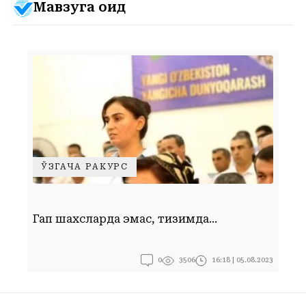
Мавзуга оид
ЎЗГАЧА РАКУРС
Ф
Гап шахсларда эмас, тизимда...
у
0
16:18 | 05.08.2023
3506