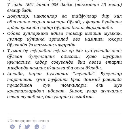
У ерда 1861 йилда 905 дюйм (тахминан 23 метр)
ёмғир ёғди.
Довуллар, циклонлар ва тайфунлар бир хил
ҳодисанинг турли номлари бўлиб, у фақат дунёнинг
қайси қисмида содир бўлиши билан фарқланади.
Обҳаво гулларнинг ҳидига таъсир қилиши мумкин.
Гуллар кўпинча эрталаб ҳаво намлиги юқори
бўлганда ўз таъмини чиқаради.
Туман
бу тўғридан тўғри ер ёки сув устида ҳосил
бўлган булутлилик ҳодисаси. Ҳаво шудринг
нуқтасига қадар совуганда ёки ҳавога етарли
миқдорда намлик қўшилганда ҳосил бўлади.
Аслида, барча булутлар “тушади“. Булутлар
тортишиш кучи туфайли Ерга доимий равишда
тушадиган сув томчилари ёки муз
кристалларидан иборат. Бироқ, улар шунчалик
секин тушадики, биз уларни сезмаймиз.
#Қизиқарли фактлар