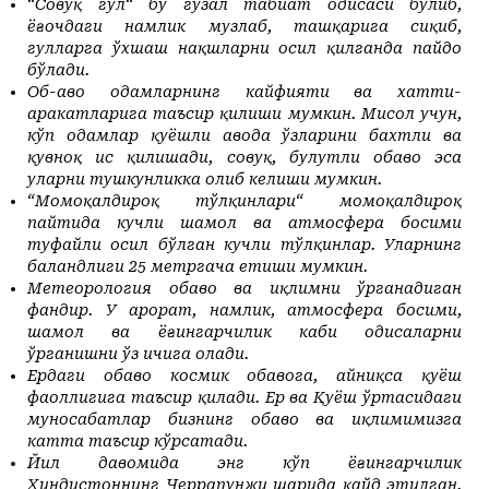
“Совуқ гул“
бу гўзал табиат ҳодисаси бўлиб,
ёғочдаги намлик музлаб, ташқарига сиқиб,
гулларга ўхшаш нақшларни ҳосил қилганда пайдо
бўлади.
Об-ҳаво одамларнинг кайфияти ва хатти-
ҳаракатларига таъсир қилиши мумкин. Мисол учун,
кўп одамлар қуёшли ҳавода ўзларини бахтли ва
қувноқ ҳис қилишади, совуқ, булутли обҳаво эса
уларни тушкунликка олиб келиши мумкин.
“Момоқалдироқ тўлқинлари“
момоқалдироқ
пайтида кучли шамол ва атмосфера босими
туфайли ҳосил бўлган кучли тўлқинлар. Уларнинг
баландлиги 25 метргача етиши мумкин.
Метеорология обҳаво ва иқлимни ўрганадиган
фандир. У ҳарорат, намлик, атмосфера босими,
шамол ва ёғингарчилик каби ҳодисаларни
ўрганишни ўз ичига олади.
Ердаги обҳаво космик обҳавога, айниқса қуёш
фаоллигига таъсир қилади. Ер ва Қуёш ўртасидаги
муносабатлар бизнинг обҳаво ва иқлимимизга
катта таъсир кўрсатади.
Йил давомида энг кўп ёғингарчилик
Ҳиндистоннинг Черрапунжи шаҳрида қайд этилган.