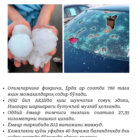
+36
+20
Yakshanba, 09
Маданият ва маърифат
Кириш
КУТУБХОНА
+38
+20
Dushanba, 10
Адабиёт
+38
+20
Seshanba, 11
БОШҚАЛАР
+39
+20
Chorshanba, 12
Суратлар сўзлаганда...
Илмий ишлар
+39
+20
Payshanba, 13
Toshkent
Hozir
16:00
17:00
18:00
19:00
20:00
21
+39
+20
Juma, 14
Shahar
+36
C
+36
C
+36
C
+35
C
+33
C
+31
C
+
Колумнистлар
Мақолалар
+40
+20
Shanba, 15
+36
c
+40
+20
Yakshanba, 16
АРХИВ
Касаба фаоллари учун қўлланмалар
Ўзбекистон журналистлари
Олимларнинг фикрича, Ерда ҳар соатда 760 тага
яқин момақалдироқ содир бўлади.
1932 йил АҚШда қиш шунчалик совуқ эдики,
Ниагара шаршараси бутунлай музлаб қолганди.
Оддий ёмғир томчиси тезлиги соатига 27,35
O'z
Ўз
километрни ташкил қилади.
Ёмғир таркибида Б12 витамини мавжуд.
Камалакни қуёш уфқдан 40 даража баландликда ёки