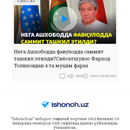
СИЁСАТ
НЕГА АШХОБОДДА ФАВҚУЛОДДА САММИТ ТАШКИЛ ЭТИЛДИ?СИЁСАТШУНОС ФАРХОД ТОЛИПОВДАН 4 ТА МУҲИМ ФАРАЗ
Нега Ашхободда фавқулодда саммит
Б
ташкил этилди?Сиёсатшунос Фарход
б
Толиповдан 4 та муҳим фараз
П
0
16:22 | 05.08.2023
4023
"Ishonch.uz" ахборот-таҳлилий портали 2019 йилнинг 10
январида электрон ОАВ сифатида давлат рўйхатидан
ўтказилган.