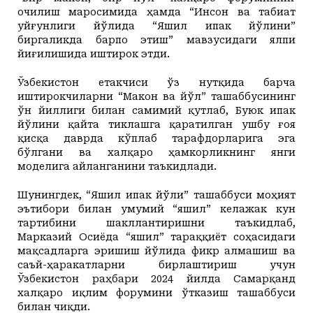
очилиш маросимида ҳамда “Инсон ва табиат
уйғунлиги йўлида “Яшил ипак йўлини”
биргаликда барпо этиш” мавзусидаги ялпи
йиғилишида иштирок этди.
Ўзбекистон етакчиси ўз нутқида барча
иштирокчиларни “Макон ва йўл” ташаббусининг
ўн йиллиги билан самимий қутлаб, Буюк ипак
йўлини қайта тиклашга қаратилган ушбу ғоя
қисқа даврда кўплаб тарафдорларига эга
бўлгани ва халқаро ҳамкорликнинг янги
моделига айланганини таъкидлади.
Шунингдек, “Яшил ипак йўли” ташаббуси моҳият
эътибори билан умумий “яшил” келажак кун
тартибини шакллантиришни таъкидлаб,
Марказий Осиёда “яшил” тараққиёт соҳасидаги
мақсадларга эришиш йўлида фикр алмашиш ва
саъй-ҳаракатларни бирлаштириш учун
Ўзбекистон раҳбари 2024 йилда Самарқанд
халқаро иқлим форумини ўтказиш ташаббуси
билан чиқди.