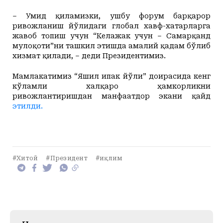
– Умид қиламизки, ушбу форум барқарор
ривожланиш йўлидаги глобал хавф-хатарларга
жавоб топиш учун “Келажак учун – Самарқанд
мулоқоти”ни ташкил этишда амалий қадам бўлиб
хизмат қилади, – деди Президентимиз.
Мамлакатимиз “Яшил ипак йўли” доирасида кенг
кўламли халқаро ҳамкорликни
ривожлантиришдан манфаатдор экани қайд
этилди.
#Хитой
#Президент
#иқлим