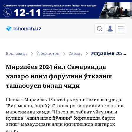
ЎЗБЕКИСТОН
TOSHKENT
Менинг саҳифам
Мирзиёев 2024 йил Самарқандда халқаро иқлим форумини ўтказиш ташаббуси билан чиқди
Бош саҳифа
Ўзбекистон
Сиёсат
Сиёсат
Менинг жавоним
ТАҲЛИЛ
Toshkent Shahar
Мирзиёев 2024 йил Самарқандда
Сақланганлар
Chiqish
Спорт
Shanba, 08-August
халқаро иқлим форумини ўтказиш
ХОРИЖ
Telefon raqamingizni kiritng
+28
C
Иқтисод
ташаббуси билан чиқди
Tasdiqlash kodini SMS orqali yuboramiz
Жамият
ЎЗГАЧА РАКУРС
Сиёсат
Шавкат Мирзиёев 18 октябрь куни Пекин шаҳрида
МЕҲНАТ ҲУҚУҚИ
Иқтисод
Hozir
23:00
“Бир макон, бир йўл” халқаро форумининг очилиш
+28
C
+25
C
маросимида ҳамда “Инсон ва табиат уйғунлиги
ҲОДИСА
йўлида “Яшил ипак йўлини” биргаликда барпо
этиш” мавзусидаги ялпи йиғилишида иштирок
ИНТЕРВЬЮ
этди.