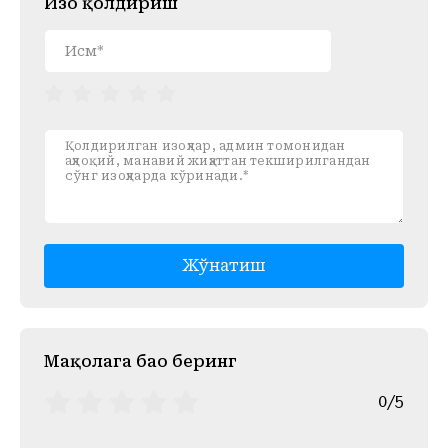
Изоҳ қолдириш
Жўнатиш
Mақолага баҳо беринг
0/5