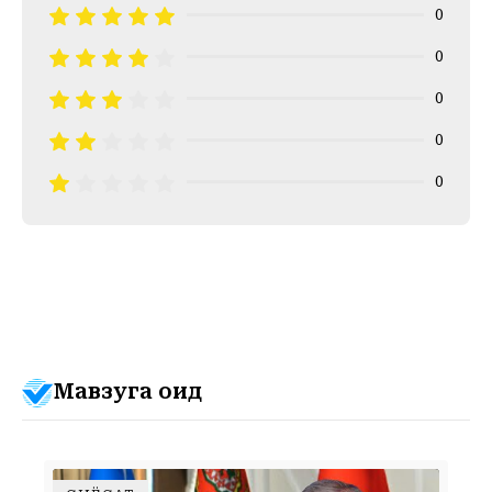
0
0
0
0
0
Мавзуга оид