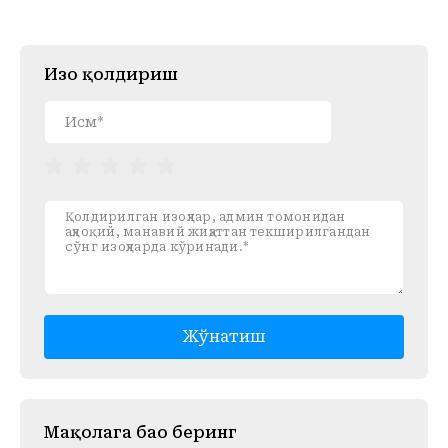
Изоҳ қолдириш
Жўнатиш
Mақолага баҳо беринг