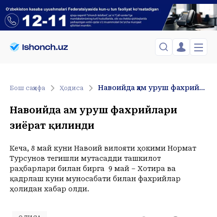
ЎЗБЕКИСТОН
TOSHKENT
Менинг саҳифам
Навоийда ҳам уруш фахрийлари зиёрат қилинди
Бош саҳифа
Ҳодиса
Сиёсат
Менинг жавоним
ТАҲЛИЛ
Toshkent Shahar
Навоийда ҳам уруш фахрийлари
Сақланганлар
Chiqish
Спорт
Juma, 07-August
зиёрат қилинди
ХОРИЖ
Telefon raqamingizni kiritng
+27
C
Иқтисод
Tasdiqlash kodini SMS orqali yuboramiz
Жамият
ЎЗГАЧА РАКУРС
Кеча, 8 май куни Навоий вилояти ҳокими Нормат
Турсунов тегишли мутасадди ташкилот
Сиёсат
МЕҲНАТ ҲУҚУҚИ
Иқтисод
раҳбарлари билан бирга 9 май – Хотира ва
Hozir
23:00
қадрлаш куни муносабати билан фахрийлар
+27
C
+25
C
ҲОДИСА
ҳолидан хабар олди.
ИНТЕРВЬЮ