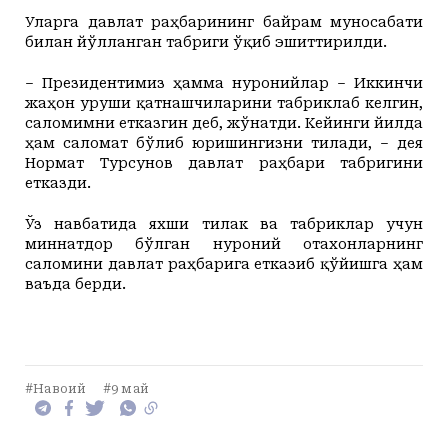
Уларга давлат раҳбарининг байрам муносабати
билан йўлланган табриги ўқиб эшиттирилди.
– Президентимиз ҳамма нуронийлар – Иккинчи
жаҳон уруши қатнашчиларини табриклаб келгин,
саломимни етказгин деб, жўнатди. Кейинги йилда
ҳам саломат бўлиб юришингизни тилади, – дея
Нормат Турсунов давлат раҳбари табригини
етказди.
Ўз навбатида яхши тилак ва табриклар учун
миннатдор бўлган нуроний отахонларнинг
саломини давлат раҳбарига етказиб қўйишга ҳам
ваъда берди.
#Навоий
#9 май