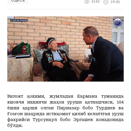
ҲОДИСА
2142
10:35
+27
+20
Juma, 07
Маданият ва маърифат
Кириш
КУТУБХОНА
+29
+20
Shanba, 08
Адабиёт
+29
+20
Yakshanba, 09
БОШҚАЛАР
+27
+20
Dushanba, 10
Суратлар сўзлаганда...
Илмий ишлар
+28
+20
Seshanba, 11
Toshkent Shahar
Hozir
23:00
+28
+20
Chorshanba, 12
+27
C
+25
C
Колумнистлар
+27
Мақолалар
c
+26
+20
Payshanba, 13
null
+20
Juma, 14
АРХИВ
Касаба фаоллари учун қўлланмалар
Ўзбекистон журналистлари
Вилоят ҳокими, жумладан Кармана туманида
яшовчи иккинчи жаҳон уруши қатнашчиси, 104
O'z
Ўз
ёшни қарши олган Пирназар бобо Турдиев ва
Ғозғон шаҳрида истиқомат қилиб келаётган уруш
фахрийси Турсунқул бобо Эргашев хонадонида
бўлди.