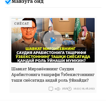
Мавзуга оид
СИЁСАТ
ШАВКАТ МИРЗИЁЕВНИНГ САУДИЯ АРАБИСТОНИГА ТАШРИФИ ЎЗБЕКИСТОННИНГ ТАШҚИ СИЁСАТИДА ҚАНДАЙ РОЛЬ ЎЙНАЙДИ?
Шавкат Мирзиёевнинг Саудия
Арабистонига ташрифи Ўзбекистоннинг
Б
ташқи сиёсатида қандай роль ўйнайди?
0
16:33 | 05.08.2023
3828