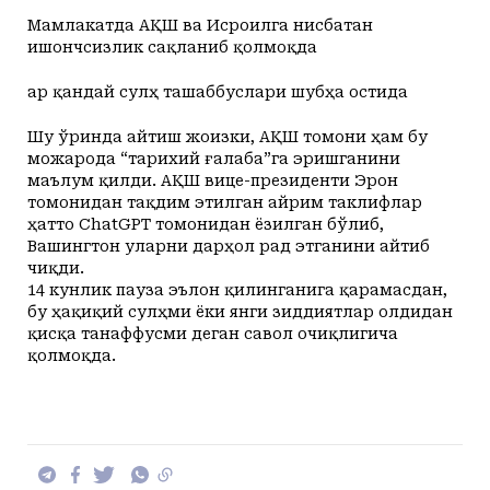
Мамлакатда АҚШ ва Исроилга нисбатан
ишончсизлик сақланиб қолмоқда
Ҳар қандай сулҳ ташаббуслари шубҳа остида
Шу ўринда айтиш жоизки, АҚШ томони ҳам бу
можарода “тарихий ғалаба”га эришганини
маълум қилди. АҚШ вице-президенти Эрон
томонидан тақдим этилган айрим таклифлар
ҳатто ChatGPT томонидан ёзилган бўлиб,
Вашингтон уларни дарҳол рад этганини айтиб
чиқди.
14 кунлик пауза эълон қилинганига қарамасдан,
бу ҳақиқий сулҳми ёки янги зиддиятлар олдидан
қисқа танаффусми деган савол очиқлигича
қолмоқда.