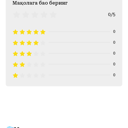
Mақолага баҳо беринг
0/5
0
0
0
0
0