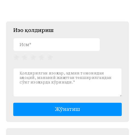
Изоҳ қолдириш
Жўнатиш