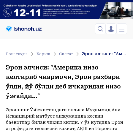
ЎЗБЕКИСТОН
TOSHKENT
Менинг саҳифам
Эрон элчиси: "Америка низо келтириб чиқармоқчи, Эрон раҳбари ўлди, йўқ бўлди деб ичкаридан низо қўзғайди…"
Бош саҳифа
Хориж
Сиёсат
Сиёсат
Менинг жавоним
ТАҲЛИЛ
Toshkent Shahar
Эрон элчиси: "Америка низо
Сақланганлар
Chiqish
Спорт
Shanba, 08-August
келтириб чиқармоқчи, Эрон раҳбари
ХОРИЖ
Telefon raqamingizni kiritng
+33
C
Иқтисод
ўлди, йўқ бўлди деб ичкаридан низо
Tasdiqlash kodini SMS orqali yuboramiz
Жамият
ЎЗГАЧА РАКУРС
қўзғайди…"
Сиёсат
МЕҲНАТ ҲУҚУҚИ
Иқтисод
Hozir
20:00
21:00
22:00
23:00
Эроннинг Ўзбекистондаги элчиси Муҳаммад Али
+33
C
+30
C
+29
C
+28
C
+25
C
ҲОДИСА
Искандарий матбуот анжуманида кескин
баёнотлар билан чиқиш қилди. У ўз нутқида Эрон
ИНТЕРВЬЮ
атрофидаги геосиёсий вазият, АҚШ ва Исроилга