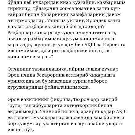
бўлди деб ичкаридан низо қўзғайди. Раҳбаримиз
тириклар, тўлақонли соғ-саломат ва катта куч-
ғайрат билан ўзларининг вазифаларини давом
эттирмоқдалар. Ўзингиз ўйланг, Эрондек катта
давлат раҳбарсиз қандай бошқарилади?
Раҳбарлар халқаро ҳуқуқда иммунитетга эга,
аввалги раҳбаримизга ҳужум қилинмаслиги
керак эди, шунинг учун ҳам биз АҚШ ва Исроилга
ишонмаймиз, ҳозирги раҳбаримизни эҳтиёт
қилишимиз керак.”
Элчининг таъкидлашича, айрим ташқи кучлар
Эрон ичида беқарорлик келтириб чиқаришга
уринмоқда ва бу мақсадда турли ахборот
хуружларидан фойдаланилмоқда.
Эрон вакилининг фикрича, Теҳрон ҳар қандай
“сулҳ” ташаббусларига эҳтиёткорлик билан
ёндашмоқда. Унинг айтишича, ҳозирга қадар АҚШ
ва Исроил музокаралар жараёнида ҳам бир неча
бор ҳужумлар уюштирган ва шу сабабли уларга
ишонч йўқ.