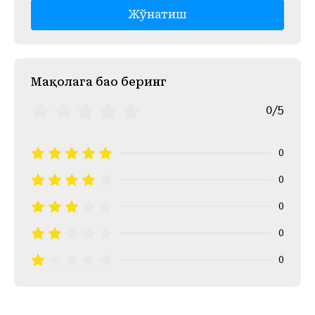
Жўнатиш
Mақолага баҳо беринг
0/5
0
0
0
0
0