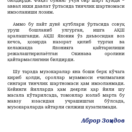
билдирди. Фақат бунинг учун бир шарт қўйди –
аввал икки давлат ўртасида тинчлик шартномаси
имзоланиши лозим.
Аммо бу пайт дунё қутблари ўртасида совуқ
уруш бошланиб улгурган, ишга АҚШ
аралашганди. АҚШ Япония ўз даъвосидан воз
кечса, ҳозирда назорат қилиб турган ва
келажакда Японияга қайтарилиши
режалаштирилаётган Окинава оролини
қайтармаслигини билдирди.
Шу тарзда музокаралар яна боши берк кўчага
кириб қолди, ороллар муаммоси ечилмагани
сингари тинчлик шартномаси ҳам имзоланмади.
Кейинги йилларда ҳам деярли ҳар йили шу
масала кўтарилсада, томонлар юзлаб марта бу
мавзу юзасидан учрашишган бўлсада,
музокараларда айтарли силжиш кузатилмади.
Аброр Зоҳидов