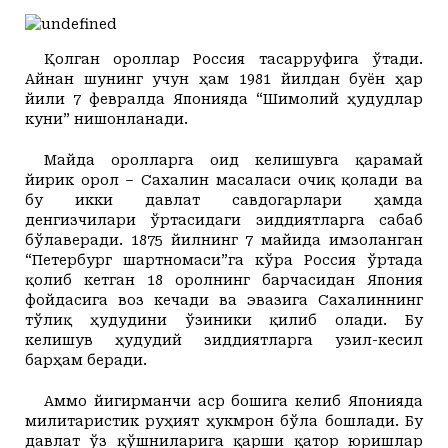
Қолган ороллар Россия
тасарруфига ўтади
.
Айнан шунинг учун ҳам 1981 йилдан буён ҳар
йили 7 февралда Японияда “Шимолий ҳудудлар
куни” нишонланади.
Майда оролларга оид келишувга қарамай
йирик орол – Сахалин масаласи очиқ қолади ва
бу икки давлат савдогарлари ҳамда
денгизчилари ўртасидаги зиддиятларга сабаб
бўлаверади. 1875 йилнинг 7 майида имзоланган
“Петербург шартномаси”га кўра Россия ўртада
қолиб кетган 18 оролнинг барчасидан Япония
фойдасига воз кечади ва эвазига Сахалиннинг
тўлиқ ҳудудини ўзиники қилиб олади. Бу
келишув ҳудудий зиддиятларга узил-кесил
барҳам беради.
Аммо йигирманчи аср бошига келиб Японияда
милитаристик руҳият ҳукмрон бўла бошлади. Бу
давлат ўз қўшниларига қарши қатор юришлар