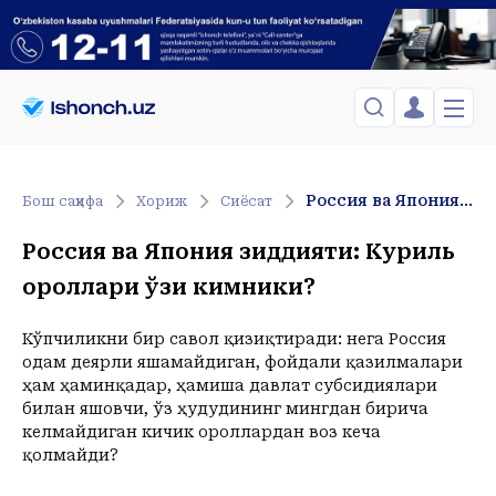
ЎЗБЕКИСТОН
TOSHKENT
Менинг саҳифам
Россия ва Япония зиддияти: Куриль ороллари ўзи кимники?
Бош саҳифа
Хориж
Сиёсат
Сиёсат
Менинг жавоним
ТАҲЛИЛ
Toshkent Shahar
Россия ва Япония зиддияти: Куриль
Сақланганлар
Chiqish
Спорт
Payshanba, 06-August
ороллари ўзи кимники?
ХОРИЖ
Telefon raqamingizni kiritng
+24
C
Иқтисод
Tasdiqlash kodini SMS orqali yuboramiz
Жамият
ЎЗГАЧА РАКУРС
Кўпчиликни бир савол қизиқтиради: нега Россия
одам деярли яшамайдиган, фойдали қазилмалари
Сиёсат
МЕҲНАТ ҲУҚУҚИ
Иқтисод
ҳам ҳаминқадар, ҳамиша давлат субсидиялари
Hozir
09:00
10:00
11:00
12:00
13:00
14:00
15:00
16:00
1
билан яшовчи, ўз ҳудудининг мингдан бирича
+24
C
+27
C
+29
C
+31
C
+33
C
+34
C
+34
C
+35
C
+35
C
+
ҲОДИСА
келмайдиган кичик ороллардан воз кеча
қолмайди?
ИНТЕРВЬЮ