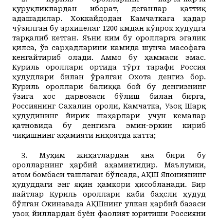
қуруқликлардан иборат, деганлар қаттиқ
адашадилар. Хоккайдодан Камчаткага қадар
чўзилган бу архипелаг 1200 кмдан кўпроқ ҳудудга
тарқалиб кетган. Яъни ким бу оролларга эгалик
қилса, ўз сарҳадларини камида шунча масофага
кенгайтириб олади. Аммо бу ҳаммаси эмас.
Куриль ороллари ортида тўрт тарафи Россия
ҳудудлари билан ўралган Охота денгиз бор.
Куриль ороллари балиққа бой бу денгизнинг
ўзига хос дарвозаси бўлиш билан бирга,
Россиянинг Сахалин ороли, Камчатка, Узоқ Шарқ
ҳудудининг йирик шаҳарлари учун кемалар
қатновида бу денгизга эмин-эркин кириб
чиқишнинг аҳамияти ниҳоятда катта;
3. Муҳим жиҳатлардан яна бири бу
оролларнинг ҳарбий аҳамиятидир. Маълумки,
атом бомбаси ташлаган бўлсада, АҚШ Япониянинг
ҳудуддаги энг яқин ҳамкори ҳисобланади. Бир
пайтлар Куриль ороллари каби баҳсли ҳудуд
бўлган Окинавада АҚШнинг улкан ҳарбий базаси
узоқ йиллардан буён фаолият юритиши Россияни