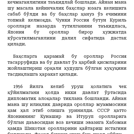
кечмаганлигини таъкидлай бошлади. Айнан мана
шу масала кейинчалик баҳслар юзага келишига
сабаб бўлди ва бу баҳслар ҳануз ўз ечимини
топмай келмоқда. Чунки Россия бутун Куриль
ороллари назарда тутилганини таъкидласа,
Япония бу ороллар бирор ҳужжатда
кўрсатилмаганлини далил сифатида дастак
қилади.
Баҳсларга қарамай бу ороллар Россия
тасарруфида ва бу давлат ўз ҳарбий қисмларини
жойлаштириш орқали ҳудудга бўлган ҳуқуқини
тасдиқлашга ҳаракат қилади.
1956 йилга келиб уруш ҳолатига чек
қўйилмагани ҳолда икки давлат ўртасида
дипломатик алоқалар тиклана бошланди. Айнан
мана шу илиқлик даврида ороллар муаммосини
ҳам ҳал этиб олишга уринилди. СССР ҳатто
Япониянинг Кунашир ва Итуруп оролларига
бўлган даъвосидан воз кечиши эвазига Хабомаи
ҳамда Шикотан оролларини қайтариш истагини