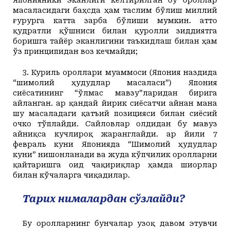
масаласидаги баҳсда ҳам таслим бўлиш миллий
ғурурга катта зарба бўлиши мумкин. Ҳатто
қудратли қўшниси билан қуролли зиддиятга
боришга тайёр эканлигини таъкидлаш билан ҳам
ўз принципидан воз кечмайди;
3. Куриль ороллари муаммоси (Япония наздида
“шимолий ҳудудлар масаласи”) Япония
сиёсатининг “ўлмас мавзу”ларидан бирига
айланган. Ҳар қандай йирик сиёсатчи айнан мана
шу масаладаги қатъий позицияси билан сиёсий
очко тўплайди. Сайловлар олдидан бу мавуз
айниқса кучлироқ жаранглайди. Ҳар йили 7
февраль куни Японияда “Шимолий ҳудудлар
куни” нишонланади ва жуда кўпчилик оролларни
қайтаришга оид чақириқлар ҳамда шиорлар
билан кўчаларга чиқадилар.
Тарих нималардан сўзлайди?
Бу оролларнинг бунчалар узоқ давом этувчи