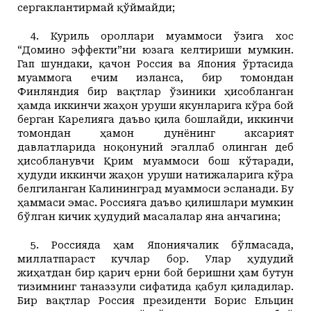
сергаклантирмай қўймайди;
4. Куриль ороллари муаммоси ўзига хос
“Домино эффекти”ни юзага келтириши мумкин.
Гап шундаки, қачон Россия ва Япония ўртасида
муаммога ечим изланса, бир томондан
Финляндия бир вақтлар ўзиники ҳисобланган
ҳамда иккинчи жаҳон уруши якунларига кўра бой
берган Карелияга даъво қила
бошлайди
, иккинчи
томондан ҳамон дунёнинг аксарият
давлатларида ноқонуний эгаллаб олинган деб
ҳисобланувчи Қрим муаммоси бош кўтаради,
ҳудуди иккинчи жаҳон уруши натижаларига кўра
белгиланган Калининград муаммоси эсланади. Бу
ҳаммаси эмас. Россияга даъво қилишлари мумкин
бўлган кичик ҳудудий масалалар яна анчагина;
5. Россияда ҳам Япониячалик бўлмасада,
миллатпараст кучлар бор. Улар ҳудудий
жиҳатдан бир қарич ерни бой беришни ҳам бутун
тизимнинг таназзули сифатида қабул қиладилар.
Бир вақтлар Россия президенти Борис Ельцин