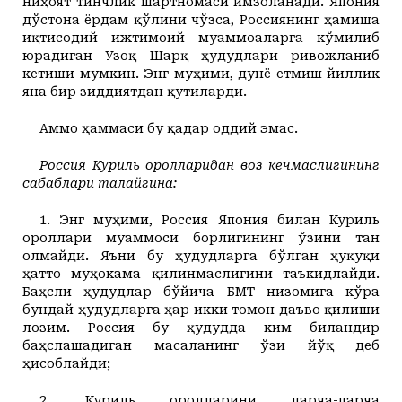
ниҳоят тинчлик шартномаси имзоланади. Япония
дўстона ёрдам қўлини чўзса, Россиянинг ҳамиша
иқтисодий ижтимоий муаммоаларга кўмилиб
юрадиган Узоқ Шарқ ҳудудлари ривожланиб
кетиши мумкин. Энг муҳими, дунё етмиш йиллик
яна бир зиддиятдан қутиларди.
Аммо ҳаммаси бу қадар оддий эмас.
Россия Куриль оролларидан воз кечмаслигининг
сабаблари талайгина:
1. Энг муҳими, Россия Япония билан Куриль
ороллари муаммоси борлигининг ўзини тан
олмайди. Яъни бу ҳудудларга бўлган ҳуқуқи
ҳатто муҳокама қилинмаслигини таъкидлайди.
Баҳсли ҳудудлар бўйича БМТ низомига кўра
бундай ҳудудларга ҳар икки томон даъво қилиши
лозим. Россия бу ҳудудда ким биландир
баҳслашадиган масаланинг ўзи йўқ деб
ҳисоблайди;
2. Куриль оролларини парча-парча