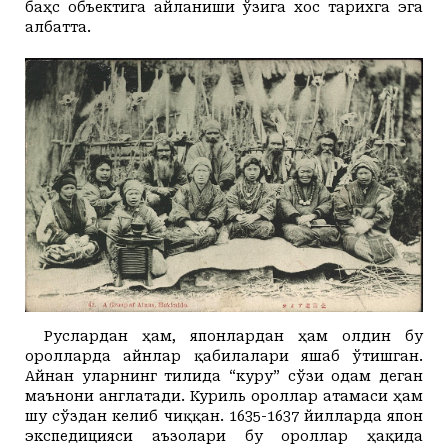
баҳс объектига айланиши ўзига хос тарихга эга
албатта.
Руслардан ҳам, японлардан ҳам олдин бу
оролларда
айн
лар қабилалари яшаб ўтишган.
Айнан уларнинг тилида “куру” сўзи одам деган
маънони англатади. Куриль ороллар атамаси ҳам
шу сўздан келиб чиққан. 1635-1637 йилларда япон
экспедицияси аъзолари бу ороллар ҳақида