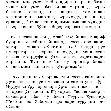
қисман маълумот ёзиб қолдирганлар. Нисбатан
тўлиқ маълумот 1643 йилда Мартин де Фриз
бошлиқ голланд экспедицияси томонидан
келтирилган ва Мартин де Фриз ҳудудни голланд
ерлари деб эълон қилган, аммо амалда ҳудудни
назорат қилиш бўйича бирор ҳаракат қилмаган.
Рус экспедицияси дастлаб 1646 йилда ташриф
буюрган ва кейинги йилларда Россия оролларга
қатор кемалар жўнатган. 1786 йилда рус
императори Екатерина II ҳудудни узил-кесил
Россия тасарруфига ўтказади ва хариталарга
киритади. Шундан кейин бу ороллар билан
боғлиқ масала анча вақт кўтарилмайди.
1855 йилнинг 7 февраль куни Россия ва Япония
ўртасида келишув имзоланади ҳамда унга кўра
Итуруп ва Уруп ороллари ўртасидан икки давлат
чегараси ўтказилади. Шу тарзда Япония ҳозирда
баҳсларга сабаб бўлаётган Итуруп, Кунашир,
Шикотан ва Хабомаи ороллари гуруҳига эга
бўлади.