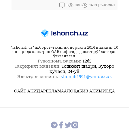
0
16:33 | 05.08.2023
3823
"Ishonch.uz" ахборот-таҳлилий портали 2019 йилнинг 10
январида электрон ОАВ сифатида давлат рўйхатидан
ўтказилган.
Гувоҳнома рақами:
1263
Таҳририят манзили:
Тошкент шаҳри, Бухоро
кўчаси, 24-уй
Электрон манзил:
ishonch1991@yandex.uz
САЙТ ҲАҚИДА
РЕКЛАМА
АЛОҚА
БИЗ ҲАҚИМИЗДА