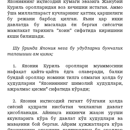
Япониянинг иқтисодий кўмаги эвазига Жанубий
Куриль оролларидан воз кечишни истаган. Аммо
ўша миллатпараст кучларнинг қаттиқ қаршилиги
бу режани барбод қилган. Яъни ҳар икки
давлатда бу масалада ён берган сиёсатчи
мамлакат тарихига “хоин” сифатида киришини
яхши билишади
.
Шу ўринда Япония нега бу ҳудудларни бунчалик
талашиши ҳам қизиқ:
1. Япония Куриль ороллари муаммосини
нафақат қайта-қайта ёдга олаверади, балки
бундай ороллар номини тилга олмаган ҳолда бу
ҳудудларни “Япониянинг шимолий ҳудудлари,
ажралмас қисми" сифатида кўради;
2. Япония иқтисодий гигант бўлгани ҳолда
сиёсий қудрати нисбатан чекланган давлат
ҳисобланади. Айниқса иккинчи жаҳон уруши
якунларига кўра бу давлат кўп ҳудудлари ва
мавқеини бой берган. Айрим ҳужжатларга кўра
Японияники эканлиги келтирилган бу ороллар