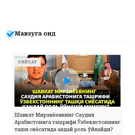
Мавзуга оид
СИЁСАТ
ШАВКАТ МИРЗИЁЕВНИНГ САУДИЯ АРАБИСТОНИГА ТАШРИФИ ЎЗБЕКИСТОННИНГ ТАШҚИ СИЁСАТИДА ҚАНДАЙ РОЛЬ ЎЙНАЙДИ?
Шавкат Мирзиёевнинг Саудия
Арабистонига ташрифи Ўзбекистоннинг
Б
ташқи сиёсатида қандай роль ўйнайди?