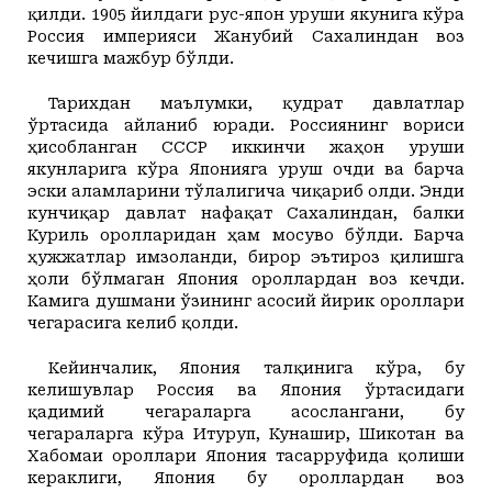
қилди. 1905 йилдаги рус-япон уруши якунига кўра
Россия империяси Жанубий Сахалиндан воз
кечишга мажбур бўлди.
Тарихдан маълумки, қудрат давлатлар
ўртасида айланиб юради. Россиянинг вориси
ҳисобланган СССР иккинчи жаҳон уруши
якунларига кўра Японияга уруш очди ва барча
эски аламларини тўлалигича чиқариб олди. Энди
кунчиқар давлат нафақат Сахалиндан, балки
Куриль оролларидан ҳам мосуво бўлди. Барча
ҳужжатлар имзоланди, бирор эътироз қилишга
ҳоли бўлмаган Япония ороллардан воз кечди.
Камига душмани ўзининг асосий йирик ороллари
чегарасига келиб қолди.
Кейинчалик, Япония талқинига кўра, бу
келишувлар Россия ва Япония ўртасидаги
қадимий чегараларга асослангани, бу
чегараларга кўра Итуруп, Кунашир, Шикотан ва
Хабомаи ороллари Япония тасарруфида қолиши
кераклиги, Япония бу ороллардан воз