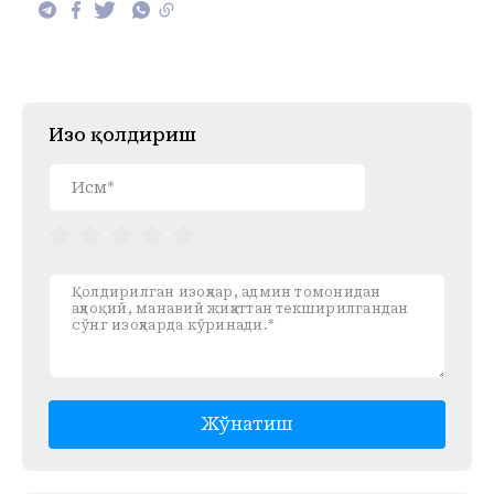
Изоҳ қолдириш
Жўнатиш