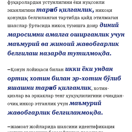
фуқаролардан устунлигини ёки нуқсонли
тарғиб қилганлик,
эканлигини
никоҳи
қонунда белгиланган тартибда қайд этилмаган
диний
шахслар ўртасида никоҳ тузишга доир
маросимни амалга оширганлик учун
маъмурий ва жиноий жавобгарлик
белгилаш назарда тутилмоқда.
икки ёки ундан
➖Қонун лойиҳаси билан
ортиқ хотин билан эр-хотин бўлиб
яшашни тарғиб қилганлик
, хотин-
қизлар ва эркаклар тенг ҳуқуқлилигини очиқдан-
маъмурий
очиқ инкор этганлик учун
жавобгарлик белгиланмоқда.
➖жамоат жойларида шахсини идентификация