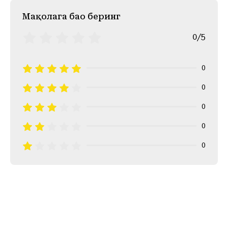
Mақолага баҳо беринг
0/5
0
0
0
0
0