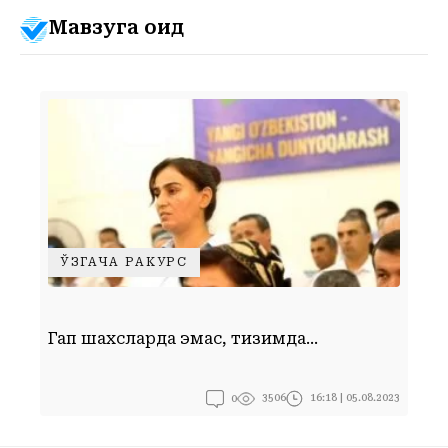
Мавзуга оид
ЎЗГАЧА РАКУРС
Ф
Гап шахсларда эмас, тизимда...
у
0
16:18 | 05.08.2023
3506