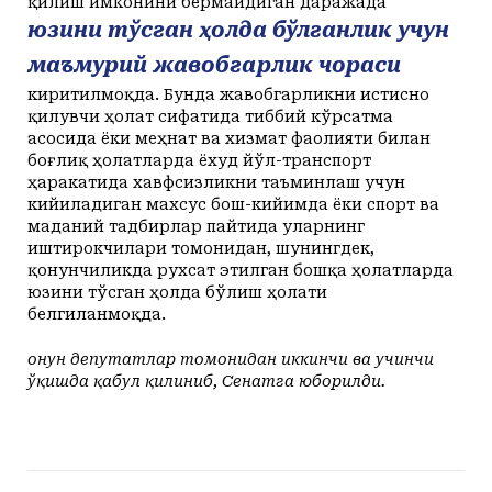
қилиш имконини бермайдиган даражада
юзини тўсган ҳолда бўлганлик учун
маъмурий жавобгарлик чораси
киритилмоқда. Бунда жавобгарликни истисно
қилувчи ҳолат сифатида тиббий кўрсатма
асосида ёки меҳнат ва хизмат фаолияти билан
боғлиқ ҳолатларда ёхуд йўл-транспорт
ҳаракатида хавфсизликни таъминлаш учун
кийиладиган махсус бош-кийимда ёки спорт ва
маданий тадбирлар пайтида уларнинг
иштирокчилари томонидан, шунингдек,
қонунчиликда рухсат этилган бошқа ҳолатларда
юзини тўсган ҳолда бўлиш ҳолати
белгиланмоқда.
Қонун депутатлар томонидан иккинчи ва учинчи
ўқишда қабул қилиниб, Сенатга юборилди.