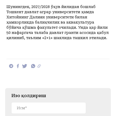
Шунингдек, 2027/2028 ўқув йилидан бошлаб
Тошкент давлат аграр университети ҳамда
Хитойнинг Далиян университети билан
ҳамкорликда балиқчилик ва аквакультура
бўйича қўшма факультет очилади. Унда ҳар йили
50 нафаргача талаба давлат гранти асосида қабул
қилиниб, таълим «2+1» шаклида ташкил этилади.
Изоҳ қолдириш