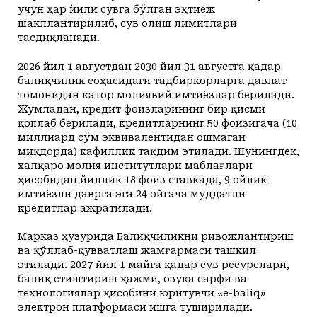
учун ҳар йили сувга бўлган эҳтиёж
шакллантирилиб, сув олиш лимитлари
тасдиқланади.
2026 йил 1 августдан 2030 йил 31 августга қадар
балиқчилик соҳасидаги тадбиркорларга давлат
томонидан қатор молиявий имтиёзлар берилади.
Жумладан, кредит фоизларининг бир қисми
қоплаб берилади, кредитларнинг 50 фоизигача (10
миллиард сўм эквивалентидан ошмаган
миқдорда) кафиллик тақдим этилади. Шунингдек,
халқаро молия институтлари маблағлари
ҳисобидан йиллик 18 фоиз ставкада, 9 ойлик
имтиёзли даврга эга 24 ойгача муддатли
кредитлар ажратилади.
Марказ ҳузурида Балиқчиликни ривожлантириш
ва қўллаб-қувватлаш жамғармаси ташкил
этилади. 2027 йил 1 майга қадар сув ресурслари,
балиқ етиштириш ҳажми, озуқа сарфи ва
технологиялар ҳисобини юритувчи «e-baliq»
электрон платформаси ишга туширилади.