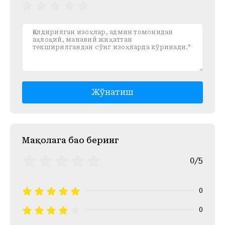
Жўнатиш
Mақолага баҳо беринг
0/5
0
0