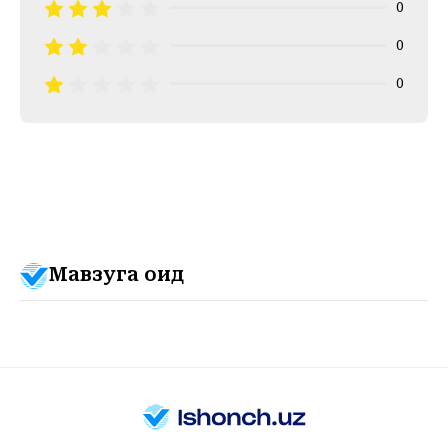
0
0
0
Мавзуга оид