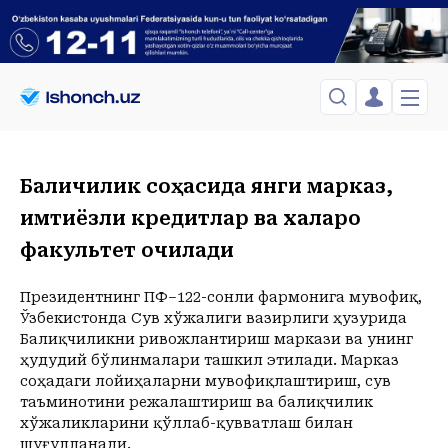
ЎЗБЕКИСТОН
TOSHKENT
Менинг саҳифам
Балиқчилик соҳасида янги марказ,
Сиёсат
Менинг жавоним
ТАҲЛИЛ
имтиёзли кредитлар ва халқаро
Toshkent Shahar
Сақланганлар
Chiqish
факультет очилади
Спорт
Shanba, 08-August
ХОРИЖ
Telefon raqamingizni kiritng
+21
C
Иқтисод
Tasdiqlash kodini SMS orqali yuboramiz
Жамият
Президентнинг ПФ–122-сонли фармонига мувофиқ,
ЎЗГАЧА РАКУРС
Ўзбекистонда Сув хўжалиги вазирлиги ҳузурида
Сиёсат
Балиқчиликни ривожлантириш маркази ва унинг
МЕҲНАТ ҲУҚУҚИ
Иқтисод
Hozir
04:00
05:00
06:00
07:00
08:00
09:00
10:00
11:00
1
ҳудудий бўлинмалари ташкил этилади. Марказ
+21
C
+21
C
+20
C
+21
C
+22
C
+26
C
+29
C
+31
C
+33
C
+
соҳадаги лойиҳаларни мувофиқлаштириш, сув
ҲОДИСА
таъминотини режалаштириш ва балиқчилик
хўжаликларини қўллаб-қувватлаш билан
ИНТЕРВЬЮ
шуғулланади.