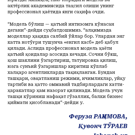
актёрлик академиясида таҳсил олиши унинг
профессионал ҳаётида янги саҳифа очди.
“Модель бўлиш — қатъий интизомга кўнасан
дегани”-дейди суҳбатдошимиз. “Ҳалқимизда
моделлар ҳақида салбий ўйлар бор. Улардан энг
катта нотўғри тушунча «енгил касб» деб қабул
қилади. Аслида профессионал модель ҳаёти
қатъий қоидалар асосида кечади. Сочни бўяш,
қош шаклини ўзгартириш, татуировка қилиш,
юзга сунъий ўзгаришлар киритиш кўплаб
халқаро агентликларда тақиқланган. Бундан
ташқари, овқатланиш режими, ичимликлар, уйқу
тартиби ва ҳатто оммавий тадбирлардаги хатти-
ҳаракатлар ҳам назорат қилинади. Модель учун
ташқи кўриниш нафақат гўзаллик, балки бизнес
қиймати ҳисобланади”-дейди у.
Феруза РАҲИМОВА,
Қувонч ТЎРАЕВ