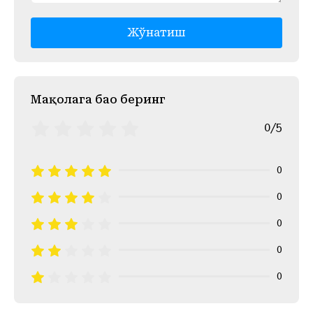
Жўнатиш
Mақолага баҳо беринг
0/5
0
0
0
0
0