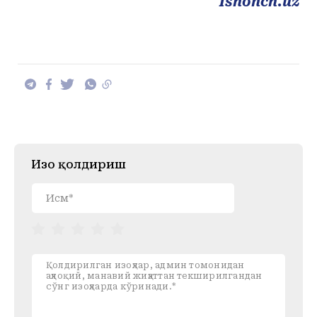
Ishonch.uz
Изоҳ қолдириш