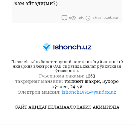
ҳам қайтади(ми?)
0
16:13 | 05.08.2023
4655
"Ishonch.uz" ахборот-таҳлилий портали 2019 йилнинг 10
январида электрон ОАВ сифатида давлат рўйхатидан
ўтказилган.
Гувоҳнома рақами:
1263
Таҳририят манзили:
Тошкент шаҳри, Бухоро
кўчаси, 24-уй
Электрон манзил:
ishonch1991@yandex.uz
САЙТ ҲАҚИДА
РЕКЛАМА
АЛОҚА
БИЗ ҲАҚИМИЗДА