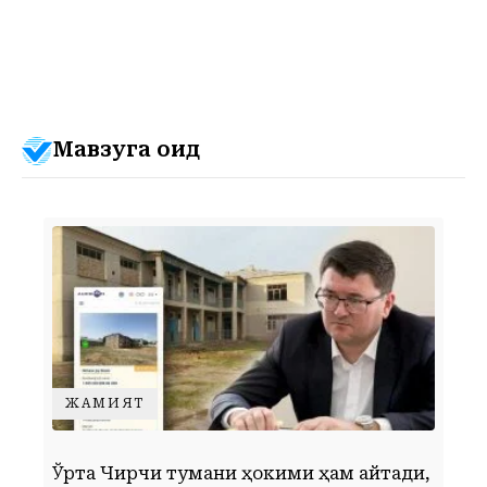
Мавзуга оид
ЖАМИЯТ
Ўрта Чирчиқ тумани ҳокими ҳам айтади,
Г