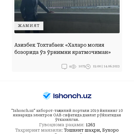
ЖАМИЯТ
“
Азизбек Тохтабаев: «Халқаро молия
и
бозорида ўз ўрнимни яратмоқчиман»
б
0
15:00 | 14.06.2023
1075
"Ishonch.uz" ахборот-таҳлилий портали 2019 йилнинг 10
январида электрон ОАВ сифатида давлат рўйхатидан
ўтказилган.
Гувоҳнома рақами:
1263
Таҳририят манзили:
Тошкент шаҳри, Бухоро