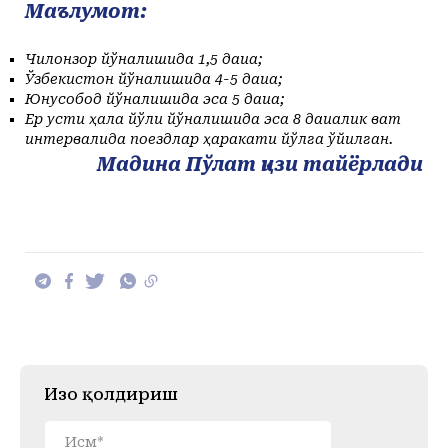
Маълумот:
Чилонзор йўналишида 1,5 дақиқа;
Ўзбекистон йўналишида 4-5 дақиқа;
Юнусобод йўналишида эса 5 дақиқа;
Ер усти ҳалқа йўли йўналишида эса 8 дақиқалик вақт
интервалида поездлар ҳаракати йўлга қўйилган.
Мадина Пўлат қизи тайёрлади
Изоҳ қолдириш