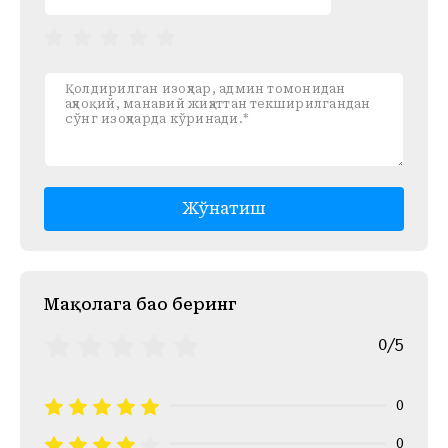
Жўнатиш
Mақолага баҳо беринг
0/5
0
0