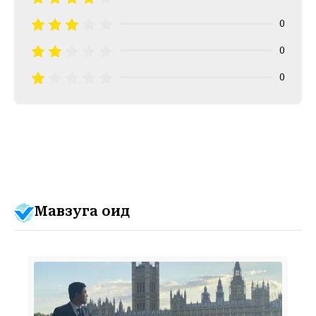
0
0
0
Мавзуга оид