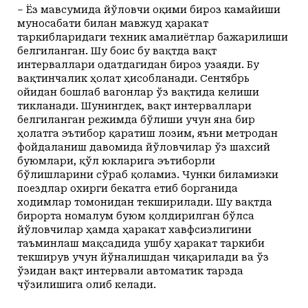
– Ёз мавсумида йўловчи оқими бироз камайиши
муносабати билан мавжуд ҳаракат
таркибларидаги техник амалиётлар бажарилиши
белгиланган. Шу боис бу вақтда вақт
интерваллари одатдагидан бироз узаяди. Бу
вақтинчалик ҳолат ҳисобланади. Сентябрь
ойидан бошлаб вагонлар ўз вақтида келиши
тикланади. Шунингдек, вақт интерваллари
белгиланган режимда бўлиши учун яна бир
ҳолатга эътибор қаратиш лозим, яъни метродан
фойдаланиш давомида йўловчилар ўз шахсий
буюмлари, қўл юкларига эътиборли
бўлишларини сўраб қоламиз. Чунки биламизки
поездлар охирги бекатга етиб борганида
ходимлар томонидан текширилади. Шу вақтда
бирорта номалум буюм қолдирилган бўлса
йўловчилар ҳамда ҳаракат хавфсизлигини
таъминлаш мақсадида ушбу ҳаракат таркиби
текширув учун йўналишдан чиқарилади ва ўз
ўзидан вақт интервали автоматик тарзда
чўзилишига олиб келади.