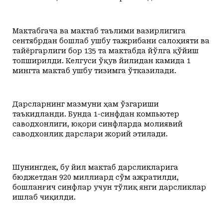
Мактабгача ва мактаб таълими вазирлигига
сентябрдан бошлаб ушбу тажрибани салоҳияти ва
тайёргарлиги бор 135 та мактабда йўлга қўйиш
топширилди. Келгуси ўқув йилидан камида 1
мингта мактаб ушбу тизимга ўтказилади.
Дарсларнинг мазмуни ҳам ўзгариши
таъкидланди. Бунда 1-синфдан компьютер
саводхонлиги, юқори синфларда молиявий
саводхонлик дарслари жорий этилади.
Шунингдек, бу йил мактаб дарсликларига
бюджетдан 920 миллиард сўм ажратилди,
бошланғич синфлар учун тўлиқ янги дарсликлар
ишлаб чиқилди.