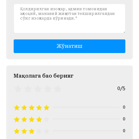
Жўнатиш
Mақолага баҳо беринг
0/5
0
0
0