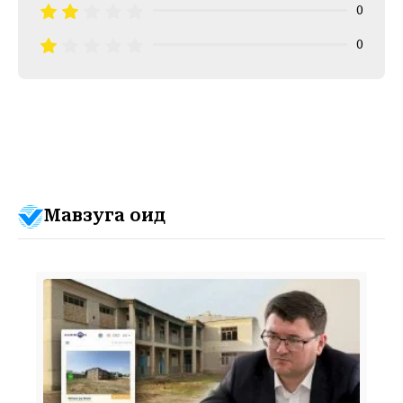
0
0
Мавзуга оид