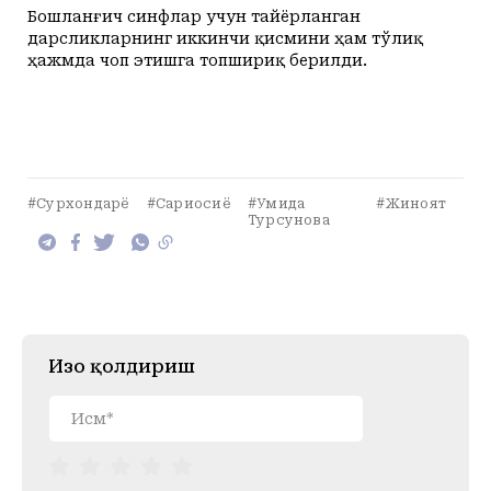
Бошланғич синфлар учун тайёрланган
дарсликларнинг иккинчи қисмини ҳам тўлиқ
ҳажмда чоп этишга топшириқ берилди.
#Сурхондарё
#Сариосиё
#Умида
#Жиноят
Турсунова
Изоҳ қолдириш