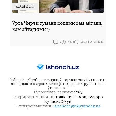
ЖАМИЯТ
Ўрта Чирчиқ тумани ҳокими ҳам айтади,
Г
ҳам қайтади(ми?)
0
16:13 | 05.08.2023
4678
"Ishonch.uz" ахборот-таҳлилий портали 2019 йилнинг 10
январида электрон ОАВ сифатида давлат рўйхатидан
ўтказилган.
Гувоҳнома рақами:
1263
Таҳририят манзили:
Тошкент шаҳри, Бухоро
кўчаси, 24-уй
Электрон манзил:
ishonch1991@yandex.uz