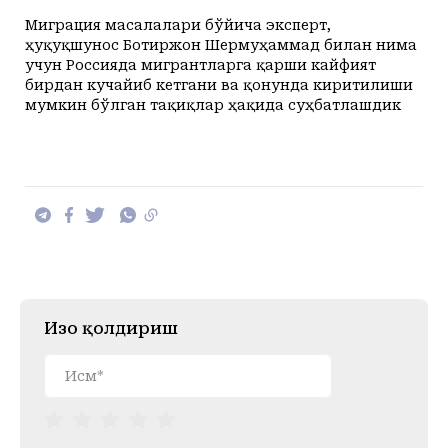
Миграция масалалари бўйича эксперт,
ҳуқуқшунос Ботиржон Шермуҳаммад билан нима
учун Россияда мигрантларга қарши кайфият
бирдан кучайиб кетгани ва қонунда киритилиши
мумкин бўлган тақиқлар ҳақида суҳбатлашдик
Изоҳ қолдириш