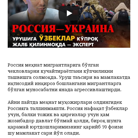
+24
+20
Yakshanba, 09
Маданият ва маърифат
Кириш
КУТУБХОНА
+25
+20
Dushanba, 10
Адабиёт
+25
+20
Seshanba, 11
БОШҚАЛАР
+24
+20
Chorshanba, 12
Суратлар сўзлаганда...
Илмий ишлар
+24
+20
Payshanba, 13
Toshkent
Hozir
01:00
02:00
03:00
04:00
05:00
06
+24
+20
Juma, 14
Shahar
+24
C
+24
C
+23
C
+22
C
+22
C
+21
C
+
Колумнистлар
Мақолалар
+24
+20
Shanba, 15
+24
c
+24
+20
Yakshanba, 16
АРХИВ
Касаба фаоллари учун қўлланмалар
Россия меҳнат мигрантларига бўлган
чекловларни кучайтираётгани кўпчиликни
Ўзбекистон журналистлари
ташвишга солмоқда. Уруш таъсири ва мамлакатда
иқтисодий инқироз бошлангани мигрантларга
бўлган муносабатни янада агрессивлаштирди.
Айни пайтда меҳнат муҳожирлари олдингидек
Россияга талпинмаяпти. Россия нафақат ўзбеклар
O'z
Ўз
учун, балки тожик ва қирғизлар учун ҳам
жозибадор давлат бўлмай қолди, бироқ шунга
қарамай юртдошларимизнинг қарийб 70 фоизи
шу мамлакат сари йўл олади.